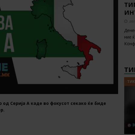
ТИП
ИН
авг
Дене
ние 
Конф
ТИ
ТИК
 од Серија А каде во фокусот секако ќе биде
р.