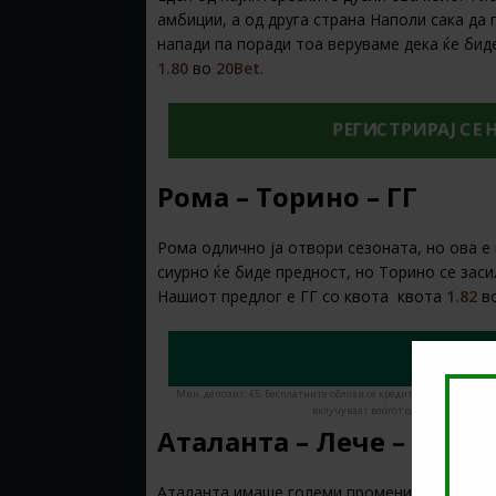
амбиции, а од друга страна Наполи сака да 
напади па поради тоа веруваме дека ќе бид
1.80
во
20Bet
.
РЕГИСТРИРАЈ СЕ 
Рома – Торино – ГГ
Рома одлично ја отвори сезоната, но ова е
сиурно ќе биде предност, но Торино се заси
Нашиот предлог е ГГ со квота квота
1.82
в
ЗЕМИ
Мин. депозит: €5. Бесплатните облози се кредити за обложување
вклучуваат влогот од кредити. Има в
Аталанта – Лече – 1
Аталанта имаше големи промени ова лето, н