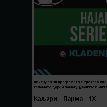
Викендов на програмата е третото коло
големото дерби помеѓу Јувентус и Инте
Каљари – Парма – 1X