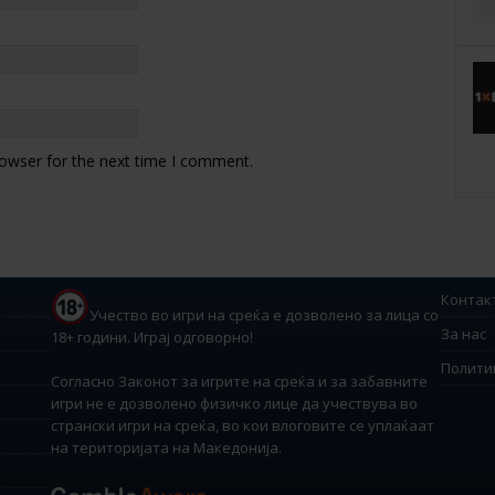
rowser for the next time I comment.
Контак
Учество во игри на среќа е дозволено за лица со
За нас
18+ години. Играј одговорно!
Полити
Согласно Законот за игрите на среќа и за забавните
игри не е дозволено физичко лице да учествува во
странски игри на среќа, во кои влоговите се уплаќаат
на територијата на Македонија.