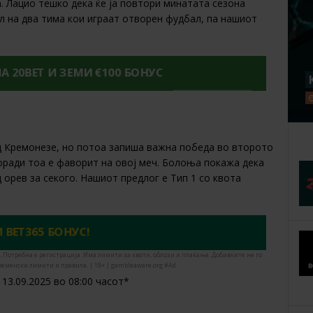
а. Лацио тешко дека ќе ја повтори минатата сезона
ел на два тима кои играат отворен фудбал, па нашиот
НА 20BET И ЗЕМИ €100 БОНУС
д Кремонезе, но потоа запиша важна победа во второто
оради тоа е фаворит на овој меч. Болоња покажа дека
 орев за секого. Нашиот предлог е Тип 1 со квота
 BET365 БОНУС!
. Потребна е регистрација. Има лимити за квоти, облози и плаќање. Добивките не го
ременски лимити и правила. | 18+ | gambleaware.org #Ad
13.09.2025 во 08:00 часот*