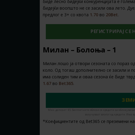
биде лесно бидејќи конкуренцијата е голем
бидејќи воопшто не се засили ова лето. Ду
предлог е 3+ со квота
1.70
во
20Bet
.
РЕГИСТРИРАЈ СЕ 
Милан – Болоња – 1
Милан лошо ја отвори сезоната со пораз о
коло. Од тогаш дополнително се засили и п
има солиден тим и оваа сезона ќе биде тврд
1.67
во
Bet365
.
ЗЕМИ
Мин. депозит: €5. Бесплатните облози се кредити за обложување
вклучуваат влогот од кредити. Има в
*Коефициентите од Bet365 се преземени на 