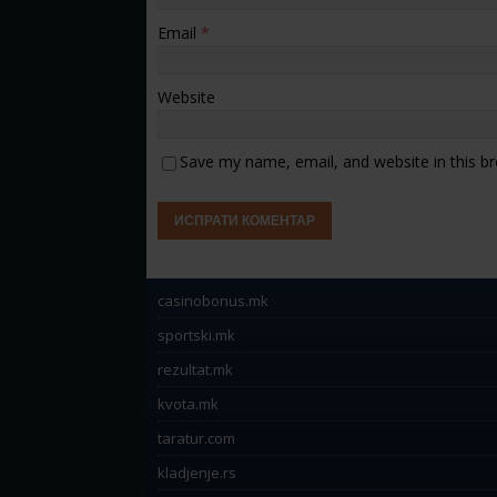
Email
*
Website
Save my name, email, and website in this b
casinobonus.mk
sportski.mk
rezultat.mk
kvota.mk
taratur.com
kladjenje.rs