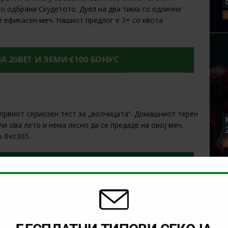
го одбрани Скудетото. Дуел на два тима со одлични
е ефикасен меч. Нашиот предлог е 3+ со квота
НА 20BET И ЗЕМИ €100 БОНУС
 првиот сериозен тест за „волчицата“. Домашниот терен
ли ова лето и нема лесно да се предаде на овој меч.
о
Bet365
.
 BET365 БОНУС!
. Потребна е регистрација. Има лимити за квоти, облози и плаќање. Добивките не го
ременски лимити и правила. | 18+ | gambleaware.org #Ad
ов тренер и сиурно ќе биде потребно време за да