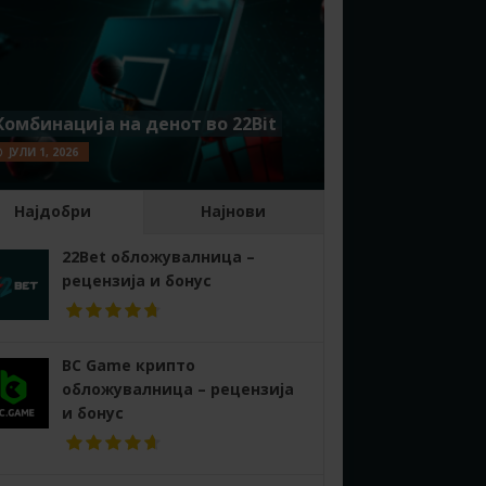
Комбинација на денот во 22Bit
ЈУЛИ 1, 2026
Најдобри
Најнови
22Bet обложувалница –
рецензија и бонус
BC Game крипто
обложувалница – рецензија
и бонус