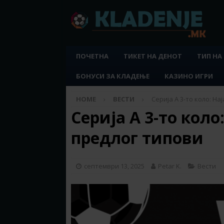
ПОЧЕТНА
ТИКЕТ НА ДЕНОТ
ТИП НА
БОНУСИ ЗА КЛАДЕЊЕ
КАЗИНО ИГРИ
HOME
ВЕСТИ
Серија А 3-то коло: На
Серија А 3-то коло
предлог типови
септември 13, 2025
Petar K.
Вести