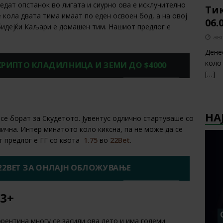
бедат опстанок во лигата и сиурно ова е исклучително
Тик
 кола двата тима имаат по еден освоен бод, а на овој
06.
идејќи Каљари е домашен тим. Нашиот предлог е
авг
Дене
коло
 КРИПТО КЛАДИЛНИЦА И ЗЕМИ ДО $4000
[…]
НА
 се борат за Скудетото. Јувентус одлично стартуваше со
ична. Интер минатото коло киксна, па не може да се
т предлог е ГГ со квота
1.75
во
22Bet
.
22BET ЗА ОНЛАЈН ОБЛОЖУВАЊЕ
 3+
орентина многу се засили ова лето и има големи