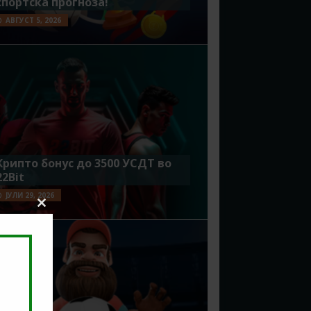
спортска прогноза!
АВГУСТ 5, 2026
Крипто бонус до 3500 УСДТ во
22Bit
ЈУЛИ 29, 2026
Close
this
module