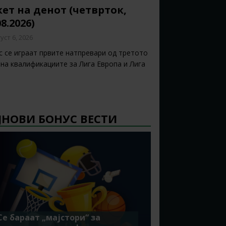
ет на денот (четврток,
08.2026)
уст 6, 2026
с се играат првите натпревари од третото
 на квалификациите за Лига Европа и Лига
ЈНОВИ БОНУС ВЕСТИ
Се бараат „мајстори“ за