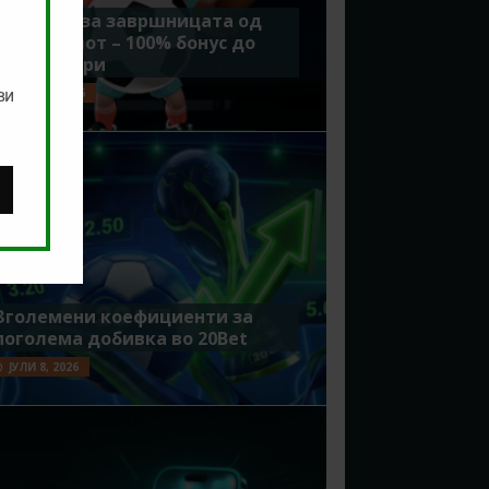
Идеално за завршницата од
Мундијалот – 100% бонус до
7500 денари
ви
ЈУЛИ 15, 2026
Зголемени коефициенти за
поголема добивка во 20Bet
ЈУЛИ 8, 2026