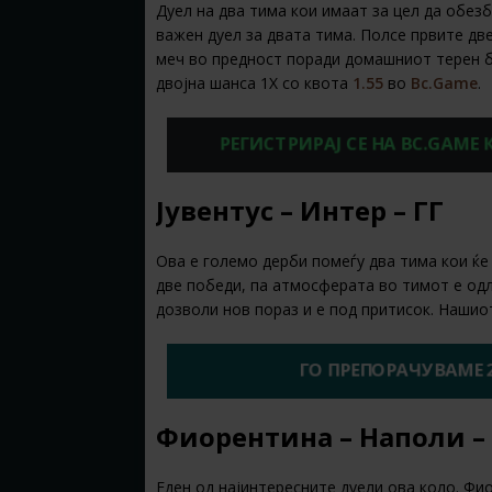
Дуел на два тима кои имаат за цел да обез
важен дуел за двата тима. Полсе првите две
меч во предност поради домашниот терен б
двојна шанса 1X со квота
1.55
во
Bc.Game
.
РЕГИСТРИРАЈ СЕ НА BC.GAME
Јувентус – Интер – ГГ
Ова е големо дерби помеѓу два тима кои ќе
две победи, па атмосферата во тимот е одл
дозволи нов пораз и е под притисок. Нашио
ГО ПРЕПОРАЧУВАМЕ 
Фиорентина – Наполи –
Еден од најинтересните дуели ова коло. Фи