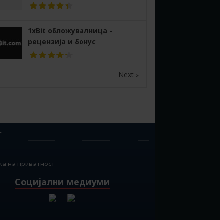
1xBit обложувалница –
рецензија и бонус
Next »
т
ка на приватност
Социјални медиуми