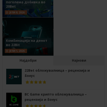
поголема добивка во
20Bet
ЈУЛИ 8, 2026
Комбинација на денот
во 22Bit
ЈУЛИ 1, 2026
Најдобри
Најнови
22Bet обложувалница – рецензија и
бонус
BC Game крипто обложувалница –
рецензија и бонус