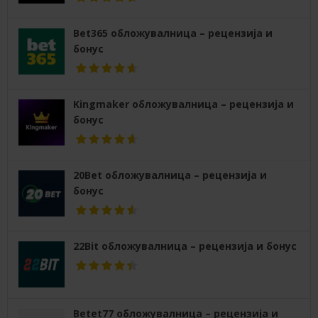
Bet365 обложувалница – рецензија и
бонус
Kingmaker обложувалница – рецензија и
бонус
20Bet обложувалница – рецензија и
бонус
22Bit обложувалница – рецензија и бонус
Betet77 обложувалница – рецензија и