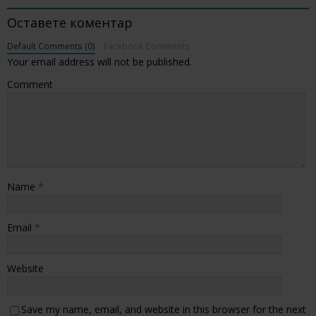
Оставете коментар
Default Comments (0)
Facebook Comments
Your email address will not be published.
Comment
Name
*
Email
*
Website
Save my name, email, and website in this browser for the next