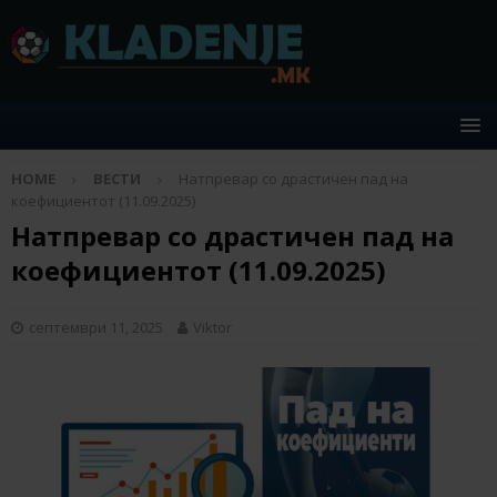
HOME
ВЕСТИ
Натпревар со драстичен пад на
коефициентот (11.09.2025)
Натпревар со драстичен пад на
коефициентот (11.09.2025)
септември 11, 2025
Viktor