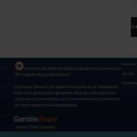
Контак
Учество во игри на среќа е дозволено за лица со
За нас
18+ години. Играј одговорно!
Полити
Согласно Законот за игрите на среќа и за забавните
игри не е дозволено физичко лице да учествува во
странски игри на среќа, во кои влоговите се уплаќаат
на територијата на Македонија.