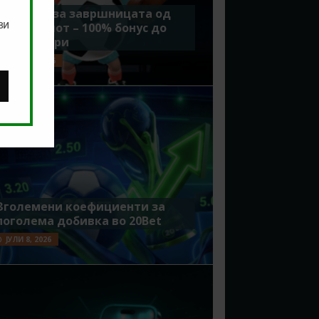
Идеално за завршницата од
ви
Мундијалот – 100% бонус до
7500 денари
ЈУЛИ 15, 2026
Зголемени коефициенти за
поголема добивка во 20Bet
ЈУЛИ 8, 2026