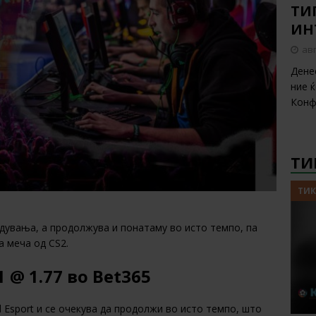
ТИП
ИН
авг
Дене
ние 
Конф
ТИ
ТИК
дувања, а продолжува и понатаму во исто темпо, па
а меча од CS2.
1 @ 1.77 во Bet365
 Esport и се очекува да продолжи во исто темпо, што