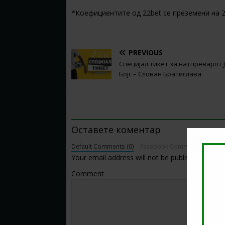
*Коефициентите од 22bet се преземени на 2
PREVIOUS
Специјал тикет за натпреварот 
Бојс – Слован Братислава
BE THE FIRST TO COMMENT
Оставете коментар
Default Comments (0)
Facebook Comments
Your email address will not be published.
Comment