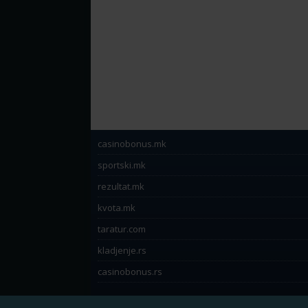
casinobonus.mk
sportski.mk
rezultat.mk
kvota.mk
taratur.com
kladjenje.rs
casinobonus.rs