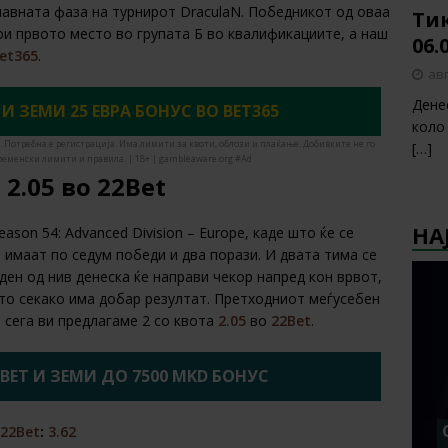
лавната фаза на турнирот DraculaN. Победникот од оваа
Тик
ои првото место во групата Б во квалификациите, а наш
06.
et365
.
авг
Дене
 И ЗЕМИ 25 ЕВРА БОНУС ВО BET365
коло
. Потребна е регистрација. Има лимити за квоти, облози и плаќање. Добивките не го
[…]
ременски лимити и правила. | 18+ | gambleaware.org #Ad
@ 2.05 во 22Bet
НА
son 54: Advanced Division – Europe, каде што ќе се
 имаат по седум победи и два порази. И двата тима се
ден од нив денеска ќе направи чекор напред кон врвот,
то секако има добар резултат. Претходниот меѓусебен
а сега ви предлагаме 2 со квота
2.05
во
22Bet
.
2BET И ЗЕМИ ДО 7500 MKD БОНУС
22Bet
:
3.62