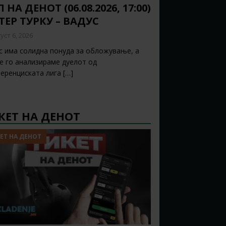
 НА ДЕНОТ (06.08.2026, 17:00)
ТЕР ТУРКУ – ВАДУС
уст 6, 2026
с има солидна понуда за обложување, а
ќе го анализираме дуелот од
еренциската лига
[…]
КЕТ НА ДЕНОТ
ЕТ НА ДЕНОТ