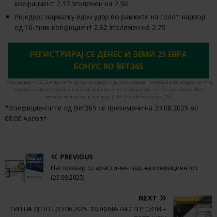
коефициент 2.37 зголемен на
2.50
Рејндерс најмалку еден удар во рамките на голот надвор
од 16-тник коефициент 2.62 зголемен на
2.75
РЕГИСТРИРАЈ СЕ ДЕНЕС И ЗЕМИ 25 ЕВРА
БОНУС ВО BET365
Мин. депозит: €5. Бесплатните облози се кредити за обложување. Потребна е регистрација. Има
лимити за квоти, облози и плаќање. Добивките не го вклучуваат влогот од кредити. Има
временски лимити и правила. | 18+ | gambleaware.org #Ad
*Коефициентите од Bet365 се преземени на 23.08.2025 во
08:00 часот*
PREVIOUS
Натпревар со драстичен пад на коефициентот
(23.08.2025)
NEXT
ТИП НА ДЕНОТ (23.08.2025, 13:30) МАНЧЕСТЕР СИТИ –