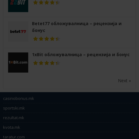
Betet77 обложувалница – рецензија и
бонус
1xBit обложувалница – рецензија и бонус
Next »
casinobonus.mk
sportski.mk
rezultat.mk
kvota.mk
taratur.com