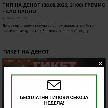
ТИП НА ДЕНОТ (08.08.2026, 21:00) ГРЕМИО
– САО ПАОЛО
август 8, 2026
Денес нема голема понуда за обложување, а ние ќе го
анализираме дуелот од бразилското првенство
[…]
ТИКЕТ НА ДЕНОТ
ТИКЕТ НА ДЕНОТ
Clos
this
modu
БЕСПЛАТНИ ТИПОВИ СЕКОЈА
НЕДЕЛА!