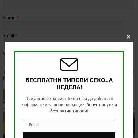
Name
*
Email
*
Clos
this
modu
Website
Save my name, email, and website in this browser for the next
time I comment.
БЕСПЛАТНИ ТИПОВИ СЕКОЈА
НЕДЕЛА!
Пријавете се нашиот билтен за да добивате
ТИП НА ДЕНОТ
информации за нови промоции, бонус понуди и
бесплатни типови!
ТИП НА ДЕНОТ
Email
Email