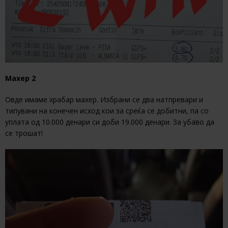
Махер 2
Овде имаме храбар махер. Избрани се два натпревари и
типувани на конечен исход кои за среќа се добитни, па со
уплата од 10.000 денари си доби 19.000 денари. За убаво да
се трошат!