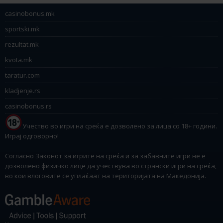
casinobonus.mk
sportski.mk
rezultat.mk
kvota.mk
taratur.com
kladjenje.rs
casinobonus.rs
Учество во игри на среќа е дозволено за лица со 18+ години.
Играј одговорно!
Согласно Законот за игрите на среќа и за забавните игри не е
дозволено физичко лице да учествува во странски игри на среќа,
во кои влоговите се уплаќаат на територијата на Македонија.