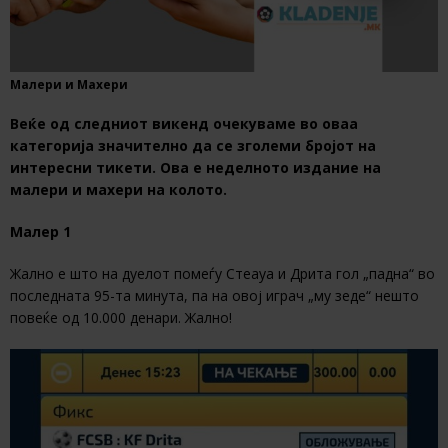
Малери и Махери
Веќе од следниот викенд очекуваме во оваа
категорија значително да се зголеми бројот на
интересни тикети. Ова е неделното издание на
малери и махери на колото.
Малер 1
Жално е што на дуелот помеѓу Стеауа и Дрита гол „падна“ во
последната 95-та минута, па на овој играч „му зеде“ нешто
повеќе од 10.000 денари. Жално!