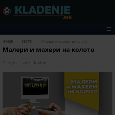
HOME
ВЕСТИ
Малери и махери на колото
Малери и махери на колото
август 11, 2025
Viktor