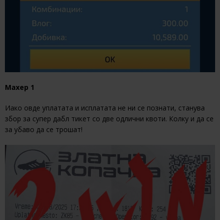
Махер 1
Иако овде уплатата и исплатата не ни се познати, станува
збор за супер дабл тикет со две одлични квоти. Колку и да се
за убаво да се трошат!