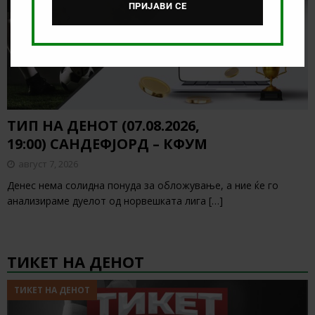
ПРИЈАВИ СЕ
ТИП НА ДЕНОТ (07.08.2026,
19:00) САНДЕФЈОРД – КФУМ
август 7, 2026
Денес нема солидна понуда за обложување, а ние ќе го
анализираме дуелот од норвешката лига
[…]
ТИКЕТ НА ДЕНОТ
ТИКЕТ НА ДЕНОТ