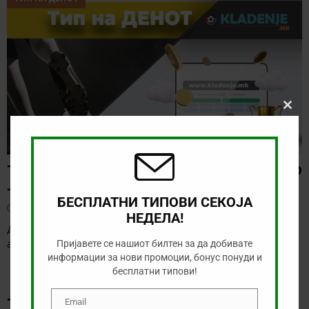
Clos
this
modu
ТИП НА ДЕНОТ (08.08.2026, 21:00) ГРЕМИО
– САО ПАОЛО
БЕСПЛАТНИ ТИПОВИ СЕКОЈА
август 8, 2026
НЕДЕЛА!
Денес нема голема понуда за обложување, а ние ќе го
анализираме дуелот од бразилското првенство
[…]
Пријавете се нашиот билтен за да добивате
информации за нови промоции, бонус понуди и
бесплатни типови!
ТИКЕТ НА ДЕНОТ
Email
Email