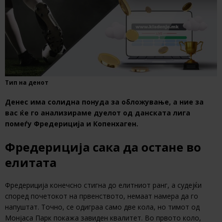
Тип на денот
Денес има солидна понуда за обложување, а ние за
вас ќе го анализираме дуелот од
данската лига
помеѓу Фредериција и Копенхаген.
Фредериција сака да остане во
елитата
Фредериција конечсно стигна до елитниот ранг, а судејќи
според почетокот на првенството, немаат намера да го
напуштат. Точно, се одиграа само две кола, но тимот од
Монјаса Парк покажа завиден квалитет. Во првото коло,