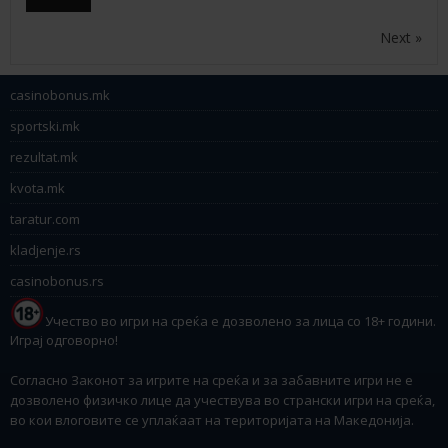
Next »
casinobonus.mk
sportski.mk
rezultat.mk
kvota.mk
taratur.com
kladjenje.rs
casinobonus.rs
Учество во игри на среќа е дозволено за лица со 18+ години.
Играј одговорно!
Согласно Законот за игрите на среќа и за забавните игри не е
дозволено физичко лице да учествува во странски игри на среќа,
во кои влоговите се уплаќаат на територијата на Македонија.