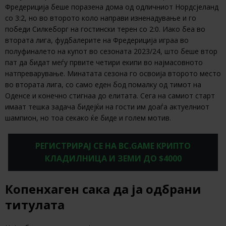
Фредериција беше поразена дома од одличниот Нордсјеланд
со 3:2, но во второто коло направи изненадување и го
победи Силкеборг на гостински терен со 2:0. Иако беа во
втората лига, фудбалерите на Фредериција играа во
полуфиналето на купот во сезоната 2023/24, што беше втор
пат да бидат меѓу првите четири екипи во најмасовното
натпреварување. Минатата сезона го освоија второто место
во втората лига, со само еден бод помалку од тимот на
Оденсе и конечно стигнаа до елитата. Сега на самиот старт
имаат тешка задача бидејќи на гости им доаѓа актуелниот
шампион, но тоа секако ќе биде и голем мотив.
РЕГИСТРИРАЈ СЕ НА BC.GAME КРИПТО
КЛАДИЛНИЦА И ЗЕМИ ДО $4000
Копенхаген сака да ја одбрани
титулата