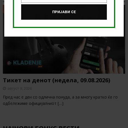
ТИКЕТ НА ДЕНОТ
ПРИЈАВИ СЕ
Тикет на денот (недела, 09.08.2026)
август 9, 2026
Пред нас е ден со одлична понуда, а за многу кратко ќе го
одбележиме официјалниот
[…]
НАЈНОВИ БОНУС ВЕСТИ