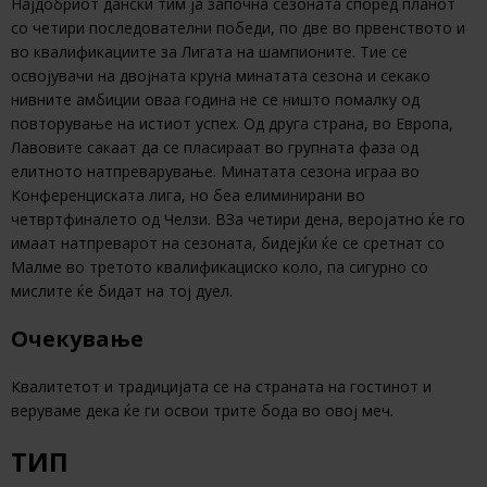
Најдобриот дански тим ја започна сезоната според планот
со четири последователни победи, по две во првенството и
во квалификациите за Лигата на шампионите. Тие се
освојувачи на двојната круна минатата сезона и секако
нивните амбиции оваа година не се ништо помалку од
повторување на истиот успех. Од друга страна, во Европа,
Лавовите сакаат да се пласираат во групната фаза од
елитното натпреварување. Минатата сезона играа во
Конференциската лига, но беа елиминирани во
четвртфиналето од Челзи. ВЗа четири дена, веројатно ќе го
имаат натпреварот на сезоната, бидејќи ќе се сретнат со
Малме во третото квалификациско коло, па сигурно со
мислите ќе бидат на тој дуел.
Очекување
Квалитетот и традицијата се на страната на гостинот и
веруваме дека ќе ги освои трите бода во овој меч.
ТИП