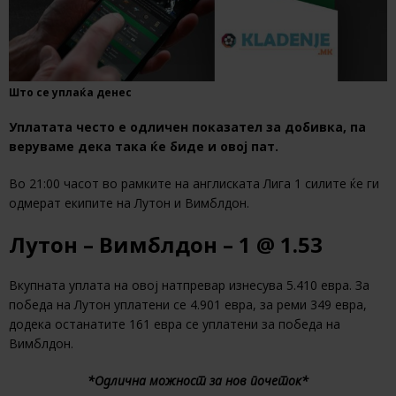
Што се уплаќа денес
Уплатата често е одличен показател за добивка, па
веруваме дека така ќе биде и овој пат.
Во 21:00 часот во рамките на англиската Лига 1 силите ќе ги
одмерат екипите на Лутон и Вимблдон.
Лутон – Вимблдон – 1 @ 1.53
Вкупната уплата на овој натпревар изнесува 5.410 евра. За
победа на Лутон уплатени се 4.901 евра, за реми 349 евра,
додека останатите 161 евра се уплатени за победа на
Вимблдон.
*Одлична можност за нов почеток*