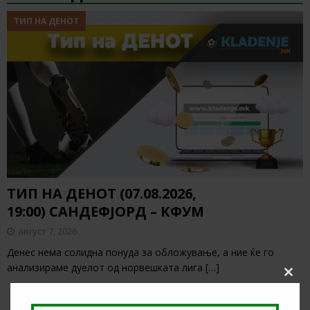
ТИП НА ДЕНОТ
ТИП НА ДЕНОТ (07.08.2026,
19:00) САНДЕФЈОРД – КФУМ
август 7, 2026
Денес нема солидна понуда за обложување, а ние ќе го
анализираме дуелот од норвешката лига
[…]
Clos
this
modu