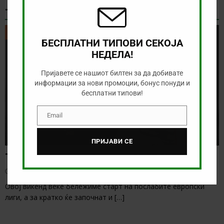
ТИКЕТ НА ДЕНОТ
ТИКЕТ НА ДЕНОТ
БЕСПЛАТНИ ТИПОВИ СЕКОЈА
НЕДЕЛА!
Пријавете се нашиот билтен за да добивате
информации за нови промоции, бонус понуди и
бесплатни типови!
Email
Email
ПРИЈАВИ СЕ
Тикет на денот (петок, 07.08.2026)
август 7, 2026
Овој викенд веќе бележиме старт на послабите европски
лиги, а за кратко ќе започнат и
[…]