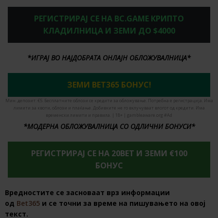
РЕГИСТРИРАЈ СЕ НА BC.GAME КРИПТО
КЛАДИЛНИЦА И ЗЕМИ ДО $4000
*ИГРАЈ ВО НАЈДОБРАТА ОНЛАЈН ОБЛОЖУВАЛНИЦА*
ЗЕМИ BET365 БОНУС!
Мин. депозит: €5. Бесплатните облози се кредити за обложување. Потребна е регистрација. Има
лимити за квоти, облози и плаќање. Добивките не го вклучуваат влогот од кредити. Има
временски лимити и правила. | 18+ | gambleaware.org #Ad
*МОДЕРНА ОБЛОЖУВАЛНИЦА СО ОДЛИЧНИ БОНУСИ*
РЕГИСТРИРАЈ СЕ НА 20BET И ЗЕМИ €100
БОНУС
Вредностите се засноваат врз информации
од
Bet365
и се точни за време на пишувањето на овој
текст.