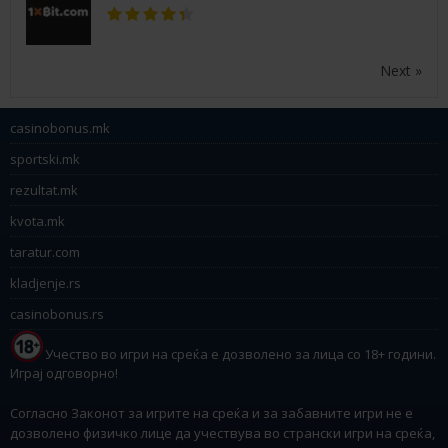
Next »
casinobonus.mk
sportski.mk
rezultat.mk
kvota.mk
taratur.com
kladjenje.rs
casinobonus.rs
Учество во игри на среќа е дозволено за лица со 18+ години.
Играј одговорно!
Согласно Законот за игрите на среќа и за забавните игри не е
дозволено физичко лице да учествува во странски игри на среќа,