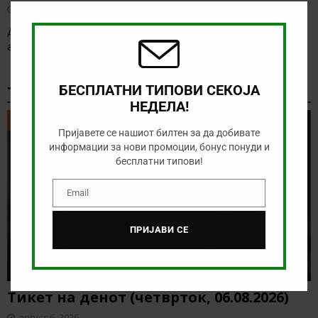
август 6, 2026
this
modu
Денес има солидна понуда за обложување, а ние ќе го
анализираме дуелот од Конференциската лига
[…]
ТИКЕТ НА ДЕНОТ
БЕСПЛАТНИ ТИПОВИ СЕКОЈА
НЕДЕЛА!
ТИКЕТ НА ДЕНОТ
Пријавете се нашиот билтен за да добивате
информации за нови промоции, бонус понуди и
бесплатни типови!
Email
Email
ПРИЈАВИ СЕ
Тикет на денот (четврток, 06.08.2026)
август 6, 2026