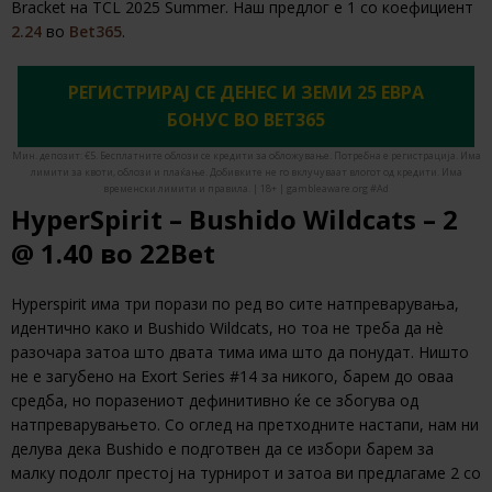
Bracket на TCL 2025 Summer. Наш предлог е 1 со коефициент
2.24
во
Bet365
.
РЕГИСТРИРАЈ СЕ ДЕНЕС И ЗЕМИ 25 ЕВРА
БОНУС ВО BET365
Мин. депозит: €5. Бесплатните облози се кредити за обложување. Потребна е регистрација. Има
лимити за квоти, облози и плаќање. Добивките не го вклучуваат влогот од кредити. Има
временски лимити и правила. | 18+ | gambleaware.org #Ad
HyperSpirit – Bushido Wildcats – 2
@ 1.40 во 22Bet
Hyperspirit има три порази по ред во сите натпреварувања,
идентично како и Bushido Wildcats, но тоа не треба да нè
разочара затоа што двата тима има што да понудат. Ништо
не е загубено на Exort Series #14 за никого, барем до оваа
средба, но поразениот дефинитивно ќе се збогува од
натпреварувањето. Со оглед на претходните настапи, нам ни
делува дека Bushido е подготвен да се избори барем за
малку подолг престој на турнирот и затоа ви предлагаме 2 со