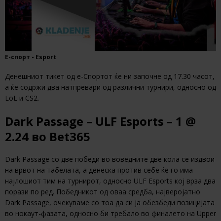
Е-спорт - Esport
Денешниот тикет од е-Спортот ќе ни започне од 17.30 часот,
а ќе содржи два натпревари од различни турнири, односно од
LoL и CS2.
Dark Passage – ULF Esports – 1 @
2.24 во Bet365
Dark Passage со две победи во воведните две кола се издвои
на врвот на табелата, а денеска против себе ќе го има
најлошиот тим на турнирот, односно ULF Esports кој врза два
порази по ред. Победникот од оваа средба, најверојатно
Dark Passage, очекуваме со тоа да си ја обезбеди позицијата
во нокаут-фазата, односно би требало во финалето на Upper