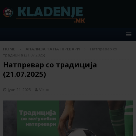
HOME
АНАЛИЗА НА НАТПРЕВАРИ
Натпревар со
традиција (21.07.2025)
Натпревар со традиција
(21.07.2025)
јули 21, 2025
Viktor