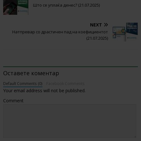
Што се уплаќа денес? (21.07.2025)
NEXT
Натпревар со драстичен пад на коефициентот
(21.07.2025)
BE THE FIRST TO COMMENT
Оставете коментар
Default Comments (0)
Facebook Comments
Your email address will not be published.
Comment