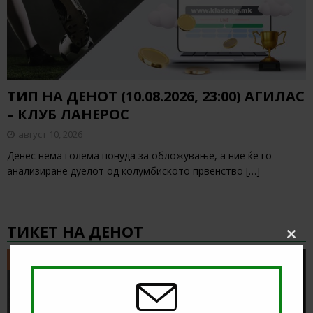
ТИП НА ДЕНОТ (10.08.2026, 23:00) АГИЛАС
– КЛУБ ЛАНЕРОС
август 10, 2026
Денес нема голема понуда за обложување, а ние ќе го
анализиране дуелот од колумбиското првенство
[…]
ТИКЕТ НА ДЕНОТ
Clos
this
ТИКЕТ НА ДЕНОТ
modu