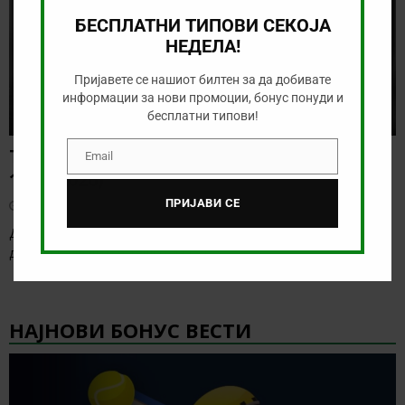
БЕСПЛАТНИ ТИПОВИ СЕКОЈА
НЕДЕЛА!
Пријавете се нашиот билтен за да добивате
информации за нови промоции, бонус понуди и
бесплатни типови!
Тикет на денот (понеделник,
Email
Email
10.08.2026)
ПРИЈАВИ СЕ
август 10, 2026
Денешната понуда не е баш инспиративна, но повеќе нема
денови каде што е тешко да
[…]
НАЈНОВИ БОНУС ВЕСТИ