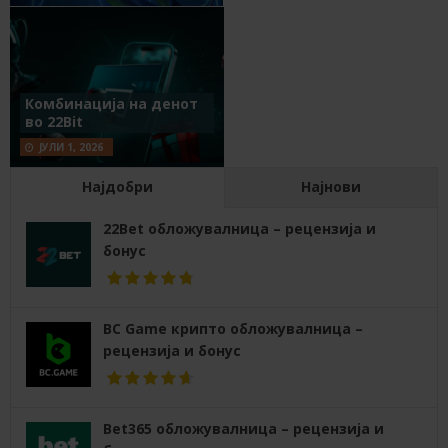
Комбинација на денот
во 22Bit
ЈУЛИ 1, 2026
Најдобри
Најнови
22Bet обложувалница – рецензија и
бонус
BC Game крипто обложувалница –
рецензија и бонус
Bet365 обложувалница – рецензија и