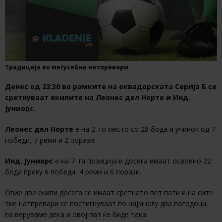
Традиција во меѓусебни натпревари
Денес од 22:30 во рамките на еквадорската Серија Б се
сретнуваат екипите на Леонес дел Норте и Инд.
Јуниорс.
Леонес дел Норте
е на 2-то место со 28 бода и учинок од 7
победи, 7 реми и 2 порази.
Инд. Јуниорс
е на 7-та позиција и досега имаат освоено 22
бода преку 6 победи, 4 реми и 6 порази.
Овие две екипи досега се имаат сретнато пет пати и на сите
тие натпревари се постигнуваат по најмногу два погодоци,
па веруваме дека и овој пат ќе биде така.