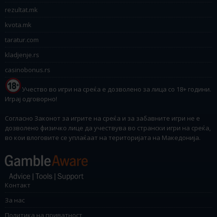
rezultat.mk
kvota.mk
taratur.com
kladjenje.rs
casinobonus.rs
Учество во игри на среќа е дозволено за лица со 18+ години.
Играј одговорно!
Согласно Законот за игрите на среќа и за забавните игри не е
дозволено физичко лице да учествува во странски игри на среќа,
во кои влоговите се уплаќаат на територијата на Македонија.
Контакт
За нас
Политика на приватност