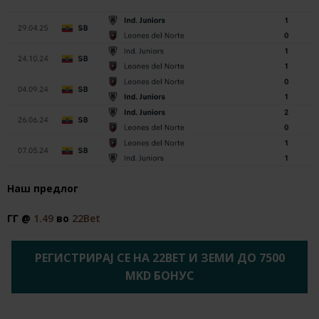
Наш предлог
ГГ @
1.49
во
22Bet
РЕГИСТРИРАЈ СЕ НА 22BET И ЗЕМИ ДО 7500
MKD БОНУС