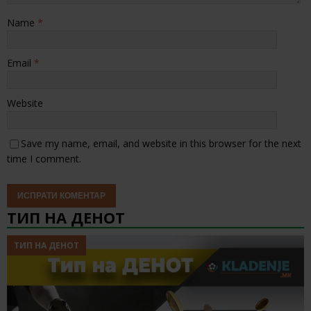
Name
*
Email
*
Website
Save my name, email, and website in this browser for the next
time I comment.
ТИП НА ДЕНОТ
ТИП НА ДЕНОТ