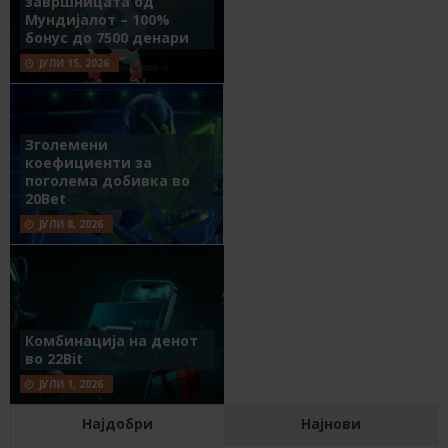
завршницата од
Мундијалот – 100%
бонус до 7500 денари
ЈУЛИ 15, 2026
Зголемени
коефициенти за
поголема добивка во
20Bet
ЈУЛИ 8, 2026
Комбинација на денот
во 22Bit
ЈУЛИ 1, 2026
Најдобри
Најнови