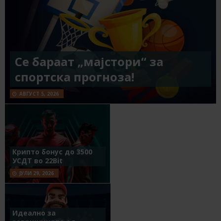
Се бараат „мајстори“ за
спортска прогноза!
АВГУСТ 5, 2026
Крипто бонус до 3500
УСДТ во 22Bit
ЈУЛИ 29, 2026
Идеално за