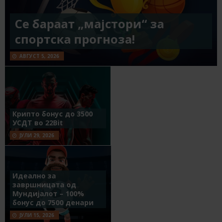
Се бараат „мајстори“ за
спортска прогноза!
АВГУСТ 5, 2026
Крипто бонус до 3500
УСДТ во 22Bit
ЈУЛИ 29, 2026
Идеално за
завршницата од
Мундијалот – 100%
бонус до 7500 денари
ЈУЛИ 15, 2026