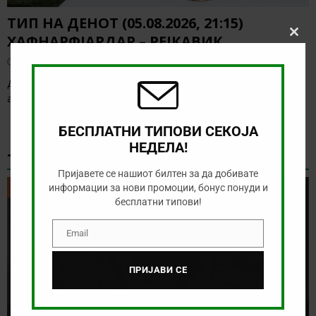
ТИП НА ДЕНОТ (05.08.2026, 21:15)
ХАФНАРФЈАРДАР – РЕЈКАВИК
Clos
this
август 5, 2026
modu
Денес нема солидна понуда за обложување, а ние ќе го
анализираме дуелот од исландската лига
[…]
БЕСПЛАТНИ ТИПОВИ СЕКОЈА
НЕДЕЛА!
ТИКЕТ НА ДЕНОТ
Пријавете се нашиот билтен за да добивате
ТИКЕТ НА ДЕНОТ
информации за нови промоции, бонус понуди и
бесплатни типови!
Email
Email
ПРИЈАВИ СЕ