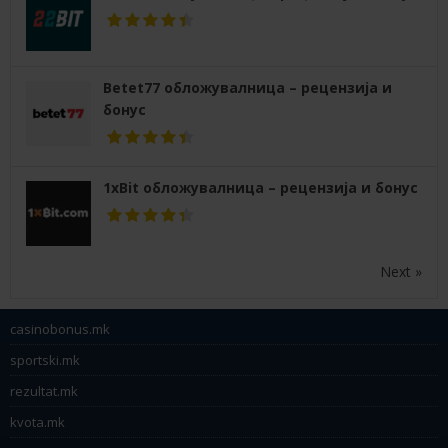
Betet77 обложувалница – рецензија и
бонус
1xBit обложувалница – рецензија и бонус
Next »
casinobonus.mk
sportski.mk
rezultat.mk
kvota.mk