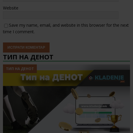
Website
Save my name, email, and website in this browser for the next
time I comment.
ТИП НА ДЕНОТ
ТИП НА ДЕНОТ