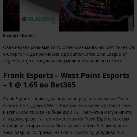
Е-спорт - Esport
Оваа недела решивме да го освежиме малку нашиот тикет од
е-Спортот и да преминеме од Counter-Strike 2 на League of
Legends, која е популарна кај милиони играчи во светот.
Frank Esports – West Point Esports
– 1 @ 1.65 во Bet365
Frank Esports запиша два порази по ред, и тоа против Deep
Croos и LGD, додека West Point беше поразен од Deep Croos
и Frank Esports. Ова ќе биде дури 13. Пресметка меѓу екипите,
а подобар резултат во моментов има Frank Esports со осум
победи и четири порази. Последниот меѓусебен дуел, исто
така, заврши со триумф на Frank Esports од убедливи 3-0.