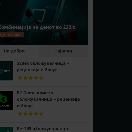
Комбинација на денот во 22Bit
ЈУЛИ 1, 2026
Најдобри
Најнови
22Bet обложувалница –
рецензија и бонус
BC Game крипто
обложувалница – рецензија
и бонус
Bet365 обложувалница –