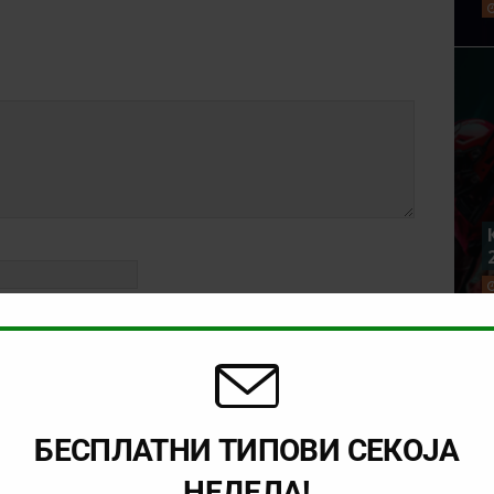
rowser for the next time I comment.
БЕСПЛАТНИ ТИПОВИ СЕКОЈА
НЕДЕЛА!