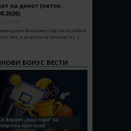
ет на денот (петок,
08.2026)
уст 7, 2026
 викенд веќе бележиме старт на послабите
ски лиги, а за кратко ќе започнат и
[…]
ЈНОВИ БОНУС ВЕСТИ
Се бараат „мајстори“ за
спортска прогноза!