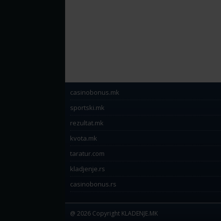
casinobonus.mk
sportski.mk
rezultat.mk
kvota.mk
taratur.com
kladjenje.rs
casinobonus.rs
@ 2026 Copyright KLADENJE.MK