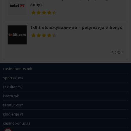
бонус
1xBit обложувалница – рецензија и бонус
Next »
casinobonus.mk
sportski.mk
rezultat.mk
kvota.mk
taratur.com
kladjenje.rs
casinobonus.rs