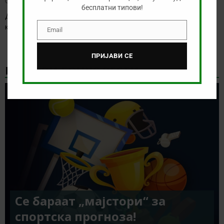
август 6, 2026
бесплатни типови!
Денес се играат првите натпревари од третото коло на
квалификациите за Лига Европа и Лига
[…]
Email
Email
ПРИЈАВИ СЕ
НАЈНОВИ БОНУС ВЕСТИ
Се бараат „мајстори“ за
спортска прогноза!