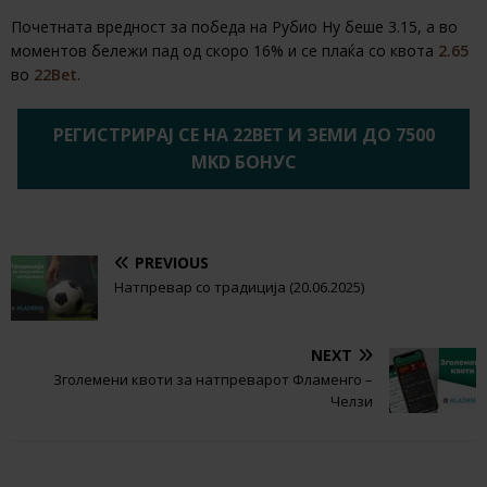
Почетната вредност за победа на Рубио Ну беше 3.15, а во
моментов бележи пад од скоро 16% и се плаќа со квота
2.65
во
22Bet
.
РЕГИСТРИРАЈ СЕ НА 22BET И ЗЕМИ ДО 7500
MKD БОНУС
PREVIOUS
Натпревар со традиција (20.06.2025)
NEXT
Зголемени квоти за натпреварот Фламенго –
Челзи
BE THE FIRST TO COMMENT