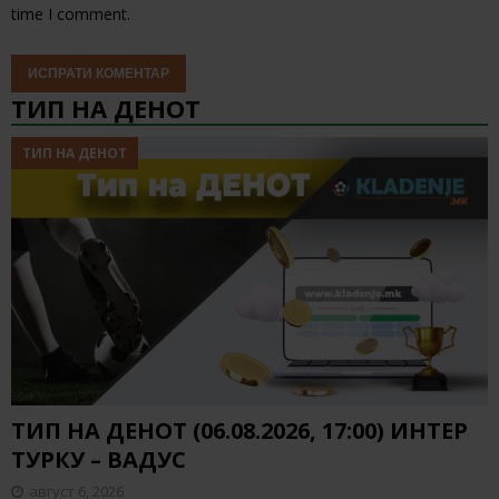
time I comment.
ТИП НА ДЕНОТ
ТИП НА ДЕНОТ
ТИП НА ДЕНОТ (06.08.2026, 17:00) ИНТЕР
ТУРКУ – ВАДУС
август 6, 2026