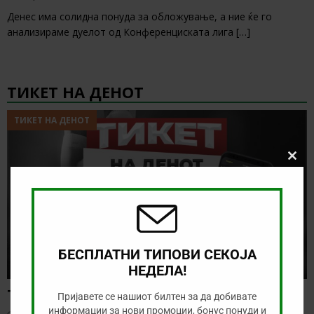
Денес има солидна понуда за обложување, а ние ќе го
анализираме дуелот од Конференциската лига
[…]
ТИКЕТ НА ДЕНОТ
ТИКЕТ НА ДЕНОТ
Clos
this
modu
БЕСПЛАТНИ ТИПОВИ СЕКОЈА
НЕДЕЛА!
Тикет на денот (четврток, 06.08.2026)
Пријавете се нашиот билтен за да добивате
информации за нови промоции, бонус понуди и