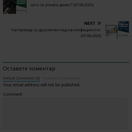
Што се уплаќа денес? (07.06.2025)
NEXT
Натпревар со драстичен пад на коефициентот
(07.06.2025)
BE THE FIRST TO COMMENT
Оставете коментар
Default Comments (0)
Facebook Comments
Your email address will not be published.
Comment