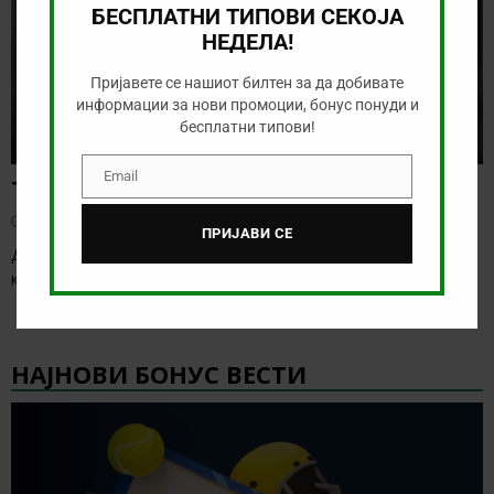
БЕСПЛАТНИ ТИПОВИ СЕКОЈА
НЕДЕЛА!
Пријавете се нашиот билтен за да добивате
информации за нови промоции, бонус понуди и
бесплатни типови!
Email
Тикет на денот (четврток, 06.08.2026)
Email
август 6, 2026
ПРИЈАВИ СЕ
Денес се играат првите натпревари од третото коло на
квалификациите за Лига Европа и Лига
[…]
НАЈНОВИ БОНУС ВЕСТИ