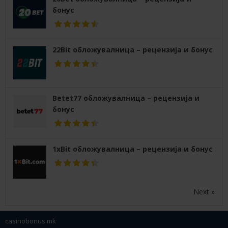
бонус
22Bit обложувалница – рецензија и бонус
Betet77 обложувалница – рецензија и
бонус
1xBit обложувалница – рецензија и бонус
Next »
casinobonus.mk