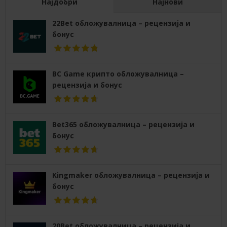
Најдобри
Најнови
22Bet обложувалница – рецензија и
бонус
BC Game крипто обложувалница –
рецензија и бонус
Bet365 обложувалница – рецензија и
бонус
Kingmaker обложувалница – рецензија и
бонус
20Bet обложувалница – рецензија и