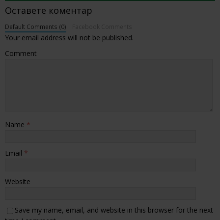
Оставете коментар
Default Comments (0)
Facebook Comments
Your email address will not be published.
Comment
Name
*
Email
*
Website
Save my name, email, and website in this browser for the next