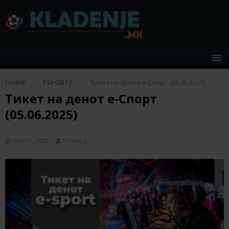
HOME
ESPORTS
Тикет на денот е-Спорт (05.06.2025)
Тикет на денот е-Спорт
(05.06.2025)
јуни 5, 2025
Dejan C