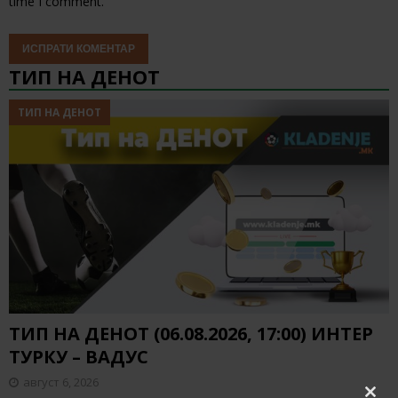
time I comment.
ТИП НА ДЕНОТ
ТИП НА ДЕНОТ
ТИП НА ДЕНОТ (06.08.2026, 17:00) ИНТЕР
ТУРКУ – ВАДУС
август 6, 2026