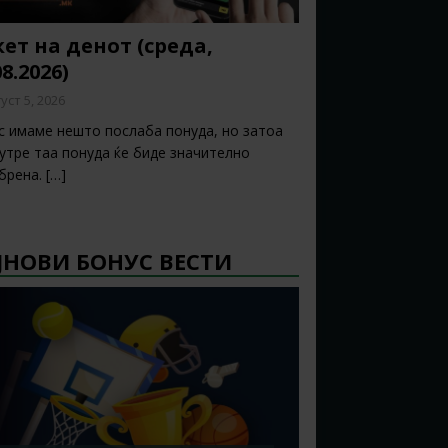
ет на денот (среда,
08.2026)
уст 5, 2026
с имаме нешто послаба понуда, но затоа
 утре таа понуда ќе биде значително
брена.
[…]
ЈНОВИ БОНУС ВЕСТИ