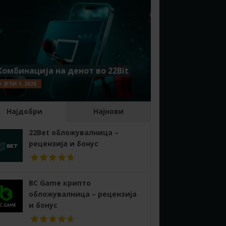
Комбинација на денот во 22Bit
ЈУЛИ 1, 2026
Најдобри
Најнови
22Bet обложувалница –
рецензија и бонус
BC Game крипто
обложувалница – рецензија
и бонус