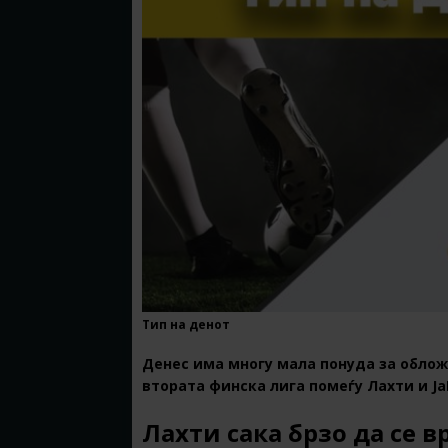
Тип на денот
Денес има многу мала понуда за облож
втората финска лига помеѓу Лахти и Ја
Лахти сака брзо да се в