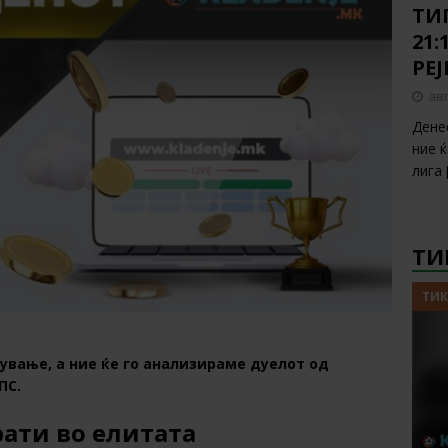
ТИП
21:
РЕ
авг
Дене
ние 
лига
ТИ
ТИК
ување, а ние ќе го анализираме дуелот од
ПС.
рати во елитата