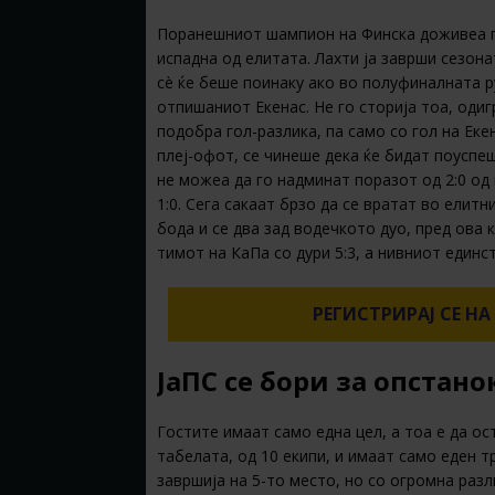
Поранешниот шампион на Финска доживеа го
испадна од елитата. Лахти ја заврши сезона
сè ќе беше поинаку ако во полуфиналната р
отпишаниот Екенас. Не го сторија тоа, одиг
подобра гол-разлика, па само со гол на Еке
плеј-офот, се чинеше дека ќе бидат поуспе
не можеа да го надминат поразот од 2:0 од
1:0. Сега сакаат брзо да се вратат во елитн
бода и се два зад водечкото дуо, пред ова 
тимот на КаПа со дури 5:3, а нивниот единс
РЕГИСТРИРАЈ СЕ НА
ЈаПС се бори за опстано
Гостите имаат само една цел, а тоа е да ос
табелата, од 10 екипи, и имаат само еден 
завршија на 5-то место, но со огромна разл