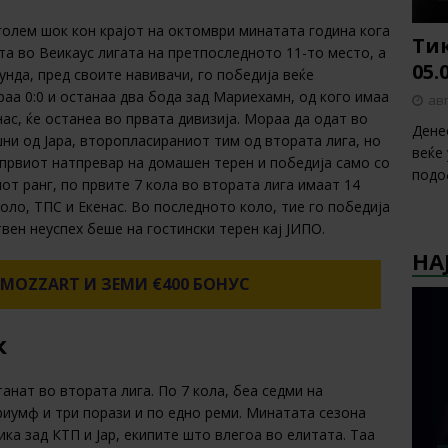
лем шок кон крајот на октомври минатата година кога
Тик
та во Веикаус лигата на претпоследното 11-то место, а
05.
унда, пред своите навивачи, го победија веќе
раа 0:0 и останаа два бода зад Мариехамн, од кого имаа
авг
нас, ќе останеа во првата дивизија. Мораа да одат во
Дене
шни од Јара, второпласираниот тим од втората лига, но
веќе
 првиот натпревар на домашен терен и победија само со
подо
иот ранг, по првите 7 кола во втората лига имаат 14
коло, ТПС и Екенас. Во последното коло, тие го победија
твен неуспех беше на гостински терен кај ЈИПО.
НА
 MOZZART И ЗЕМИ €400 БОНУС
к
танат во втората лига. По 7 кола, беа седми на
триумф и три порази и по едно реми. Минатата сезона
ика зад КТП и Јар, екипите што влегоа во елитата. Таа