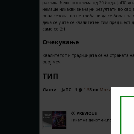
разлика беше поголема од 20 бода. ЈаПС доа
немаше никакви значајни резултати во свој
оваа сезона, но не треба ни да се борат за
дека се уште се квалитетен тим пред шест д
само со 2:1.
Очекување
Квалитетот и традицијата се на страната н
овој меч.
ТИП
Лахти – ЈаПС –1 @
1.5
3 во
Mozzart
PREVIOUS
Тикет на денот е-Спорт (02.06.20