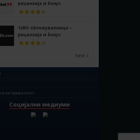
рецензија и бонус
1xBit обложувалница –
рецензија и бонус
Next »
т
ка на приватност
Социјални медиуми