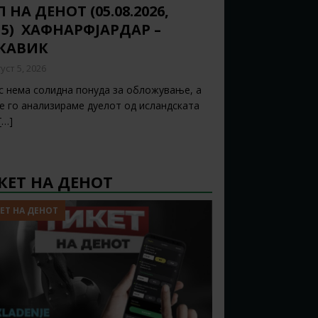
 НА ДЕНОТ (05.08.2026,
15) ХАФНАРФЈАРДАР –
ЈКАВИК
уст 5, 2026
с нема солидна понуда за обложување, а
ќе го анализираме дуелот од исландската
[…]
КЕТ НА ДЕНОТ
ЕТ НА ДЕНОТ