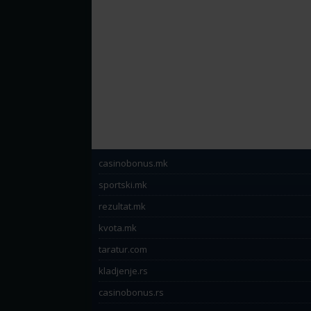
casinobonus.mk
sportski.mk
rezultat.mk
kvota.mk
taratur.com
kladjenje.rs
casinobonus.rs