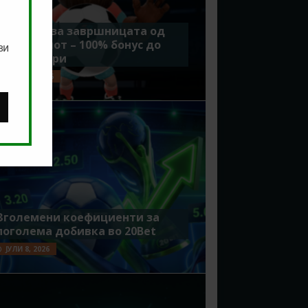
Идеално за завршницата од
Мундијалот – 100% бонус до
ви
7500 денари
ЈУЛИ 15, 2026
Зголемени коефициенти за
поголема добивка во 20Bet
ЈУЛИ 8, 2026