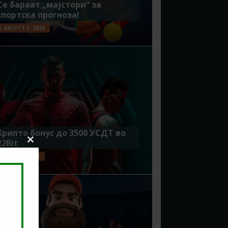
Се бараат „мајстори“ за
спортска прогноза!
АВГУСТ 5, 2026
Крипто бонус до 3500 УСДТ во
22Bit
Close
this
ЈУЛИ 29, 2026
module