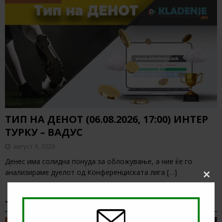
ТИП НА ДЕНОТ (06.08.2026, 17:00) ИНТЕР
ТУРКУ – ВАДУС
август 6, 2026
Денес има солидна понуда за обложување, а ние ќе го
анализираме дуелот од Конференциската лига
[…]
Clos
this
modu
ТИКЕТ НА ДЕНОТ