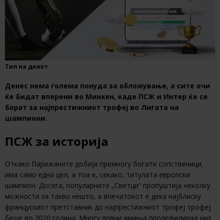
Тип на денот
Денес нема голема понуда за обложување, а сите очи
ќе бидат вперени во Минхен, каде ПСЖ и Интер ќе се
борат за најпрестижниот трофеј во Лигата на
шампиони.
ПСЖ за историја
Откако Парижаните добија премногу богати сопственици,
има само една цел, а тоа е, секако, титулата европски
шампион. Досега, популарните „Светци“ пропуштија неколку
можности за такво нешто, а впечатокот е дека најблиску
францускиот претставник до најпрестижниот трофеј трофеј
беше во 2020 година. Многу врвни имиња продефилираа низ