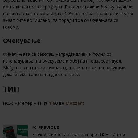
има и квалитет за трофејот. Пред две години беа аутсајдери
во финалето, но сега имаат 50% шанси за трофејот и тоа го
знаат сите во Милано, па поради тоа очекувањата се
големи.
Очекување
Финалињата се секогаш непредвидливи и полни со
изненадувања, па очекуваме и овој пат неизвесен дуел.
Меѓутоа, двата тима имаат одлични напади, па веруваме
дека ќе има голови на двете страни.
ТИП
ПСЖ – Интер – ГГ @
1.8
0 во
Mozzart
PREVIOUS
Зголемени квоти за натпреварот ПСЖ – Интер