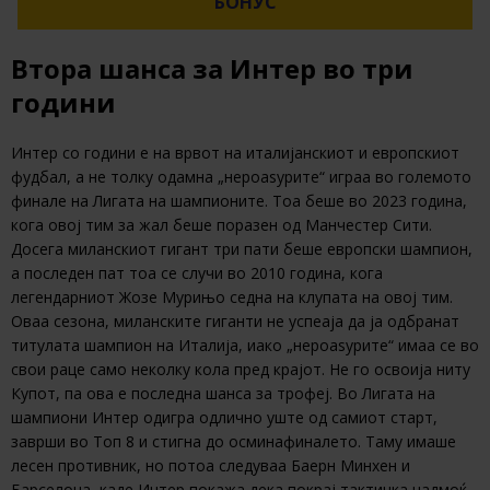
БОНУС
Втора шанса за Интер во три
години
Интер со години е на врвот на италијанскиот и европскиот
фудбал, а не толку одамна „нероаѕурите“ играа во големото
финале на Лигата на шампионите. Тоа беше во 2023 година,
кога овој тим за жал беше поразен од Манчестер Сити.
Досега миланскиот гигант три пати беше европски шампион,
а последен пат тоа се случи во 2010 година, кога
легендарниот Жозе Мурињо седна на клупата на овој тим.
Оваа сезона, миланските гиганти не успеаја да ја одбранат
титулата шампион на Италија, иако „нероаѕурите“ имаа се во
свои раце само неколку кола пред крајот. Не го освоија ниту
Купот, па ова е последна шанса за трофеј. Во Лигата на
шампиони Интер одигра одлично уште од самиот старт,
заврши во Топ 8 и стигна до осминафиналето. Таму имаше
лесен противник, но потоа следуваа Баерн Минхен и
Барселона, каде Интер покажа дека покрај тактичка надмоќ