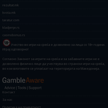
rezultat.mk
kvota.mk
taratur.com
kladjenje.rs
casinobonus.rs
Учество во игри на среќа е дозволено за лица со 18+ години.
Играј одговорно!
Согласно Законот за игрите на среќа и за забавните игри не е
дозволено физичко лице да учествува во странски игри на среќа,
во кои влоговите се уплаќаат на територијата на Македонија.
Контакт
За нас
Политика на приватност