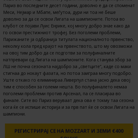
Париз во последните десет години, доволно е да се споменат
Меси, Нејмар и Мбапе, меѓутоа, дури ни тоа не беше
доволно за да се освои Лигата на шампионите. Потоа во
клубот се појави Луис Енрике, кој многу добро знае како да
го освои престижниот трофеј. Без поголеми проблеми,
Парижаните ја одбранија титулата националното првенство,
неколку кола пред крајот на првенството, што му овозможи
на овој тим добро да се подготви за полуфиналните
натпревари од Лигата на шампионите. Кога станува збор за
ЛШ не почна сезоната најдобро за „светците“, каде со маки
стигнаа до нокаут фазата, но потоа заиграа многу подобро.
Уште откако го елиминираа Ливерпул стана јасно дека овој
тим е способен за големи нешта. Во полуфиналето немаа
поголеми проблеми против Арсенал, па се пласираа во
финале. Сите во Париз веруваат дека ова е токму таа сезона
кога ќе се испише историја и за прв пат ќе се освои Лигата на
шампиони.
РЕГИСТРИРАЈ СЕ НА MOZZART И ЗЕМИ €400