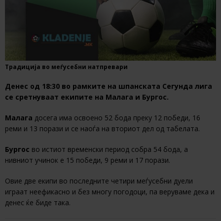
Традиција во меѓусебни натпревари
Денес од 18:30 во рамките на шпанската Сегунда лига
се сретнуваат екипите на Малага и Бургос.
Малага
досега има освоено 52 бода преку 12 победи, 16
реми и 13 порази и се наоѓа на вториот дел од табелата.
Бургос
во истиот временски период собра 54 бода, а
нивниот учинок е 15 победи, 9 реми и 17 порази.
Овие две екипи во последните четири меѓусебни дуели
играат неефикасно и без многу погодоци, па веруваме дека и
денес ќе биде така.