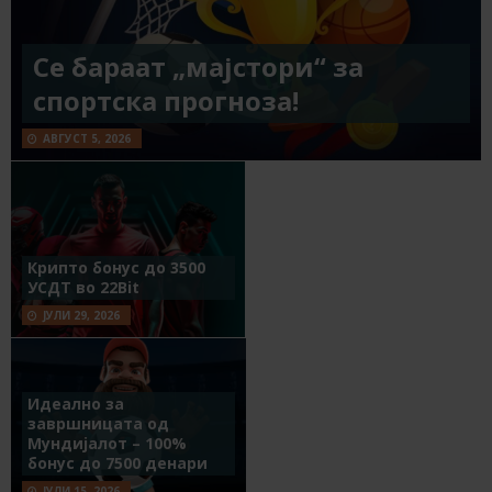
Се бараат „мајстори“ за
спортска прогноза!
АВГУСТ 5, 2026
Крипто бонус до 3500
УСДТ во 22Bit
ЈУЛИ 29, 2026
Идеално за
завршницата од
Мундијалот – 100%
бонус до 7500 денари
ЈУЛИ 15, 2026