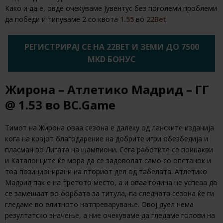
Како и да е, овде очекуваме Јувентус без поголеми проблеми
да победи и типуваме 2 со квота
1.55
во
22Bet
.
РЕГИСТРИРАЈ СЕ НА 22BET И ЗЕМИ ДО 7500
MKD БОНУС
Жирона – Атлетико Мадрид – ГГ
@ 1.53 во BC.Game
Тимот на Жирона оваа сезона е далеку од ланските изданија
кога на крајот благодарение на добрите игри обезбедија и
пласман во Лигата на шампиони. Сега работите се поинакви
и Каталонците ќе мора да се задоволат само со опстанок и
тоа позиционирани на вториот дел од табелата. Атлетико
Мадрид пак е на третото место, а и оваа година не успеаа да
се замешаат во борбата за титула, па следната сезона ќе ги
гледаме во елитното натпреварување. Овој дуел нема
резултатско значење, а ние очекуваме да гледаме голови на