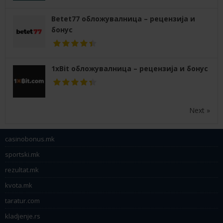
Betet77 обложувалница – рецензија и
бонус
1xBit обложувалница – рецензија и бонус
Next »
casinobonus.mk
sportski.mk
rezultat.mk
kvota.mk
taratur.com
kladjenje.rs