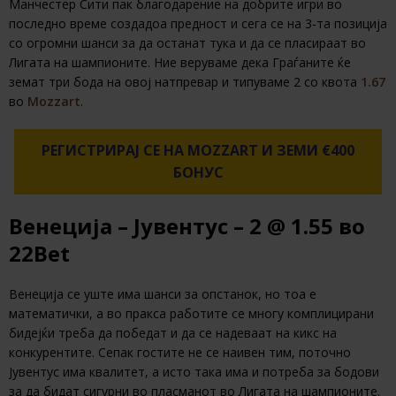
Манчестер Сити пак благодарение на добрите игри во
последно време создадоа предност и сега се на 3-та позиција
со огромни шанси за да останат тука и да се пласираат во
Лигата на шампионите. Ние веруваме дека Граѓаните ќе
земат три бода на овој натпревар и типуваме 2 со квота
1.67
во
Mozzart
.
РЕГИСТРИРАЈ СЕ НА MOZZART И ЗЕМИ €400
БОНУС
Венеција – Јувентус – 2 @ 1.55 во
22Bet
Венеција се уште има шанси за опстанок, но тоа е
математички, а во пракса работите се многу комплицирани
бидејќи треба да победат и да се надеваат на кикс на
конкурентите. Сепак гостите не се наивен тим, поточно
Јувентус има квалитет, а исто така има и потреба за бодови
за да бидат сигурни во пласманот во Лигата на шампионите.