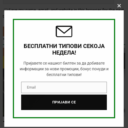
Clos
Save my name, email, and website in this browser for the next
this
time I comment.
modu
ТИП НА ДЕНОТ
БЕСПЛАТНИ ТИПОВИ СЕКОЈА
НЕДЕЛА!
ТИП НА ДЕНОТ
Пријавете се нашиот билтен за да добивате
информации за нови промоции, бонус понуди и
бесплатни типови!
Email
Email
ПРИЈАВИ СЕ
ТИП НА ДЕНОТ (07.08.2026,