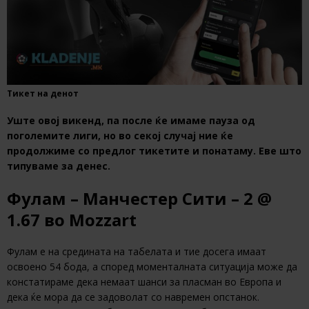
Тикет на денот
Уште овој викенд, па после ќе имаме пауза од
поголемите лиги, но во секој случај ние ќе
продолжиме со предлог тикетите и понатаму. Еве што
типуваме за денес.
Фулам – Манчестер Сити – 2 @
1.67 во Mozzart
Фулам е на средината на табелата и тие досега имаат
освоено 54 бода, а според моменталната ситуација може да
констатираме дека немаат шанси за пласман во Европа и
дека ќе мора да се задоволат со навремен опстанок.