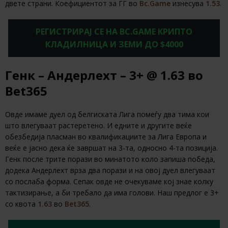
двете страни. Коефициентот за ГГ во
Bc.Game
изнесува
1.53
.
РЕГИСТРИРАЈ СЕ НА BC.GAME КРИПТО
КЛАДИЛНИЦА И ЗЕМИ ДО $4000
Генк – Андерлехт – 3+ @ 1.63 во
Bet365
Овде имаме дуел од белгиската Лига помеѓу два тима кои
што влегуваат растеретено. И едните и другите веќе
обезбедија пласман во квалификациите за Лига Европа и
веќе е јасно дека ќе завршат на 3-та, односно 4-та позиција.
Генк после трите порази во минатото коло запиша победа,
додека Андерлехт врза два порази и на овој дуел влегуваат
со послаба форма. Сепак овде не очекуваме кој знае колку
тактизирање, а би требало да има голови. Наш предлог е 3+
со квота
1.63
во
Bet365
.