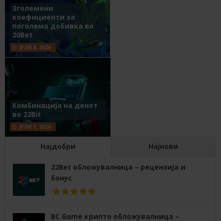
Зголемени
коефициенти за
поголема добивка во
20Bet
ЈУЛИ 8, 2026
Комбинација на денот
во 22Bit
ЈУЛИ 1, 2026
Најдобри
Најнови
22Bet обложувалница – рецензија и
бонус
BC Game крипто обложувалница –