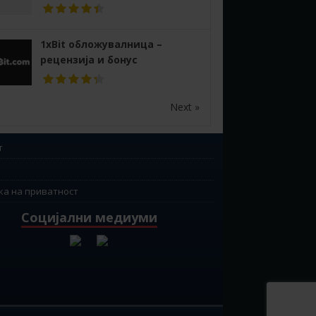
1xBit обложувалница –
рецензија и бонус
Next »
т
ка на приватност
Социјални медиуми