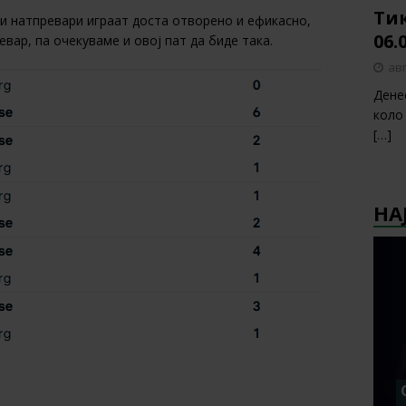
Тик
и натпревари играат доста отворено и ефикасно,
06.
вар, па очекуваме и овој пат да биде така.
авг
Дене
коло
[…]
НА