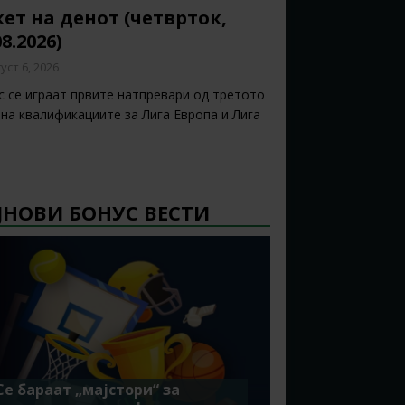
ет на денот (четврток,
08.2026)
уст 6, 2026
с се играат првите натпревари од третото
 на квалификациите за Лига Европа и Лига
ЈНОВИ БОНУС ВЕСТИ
Се бараат „мајстори“ за