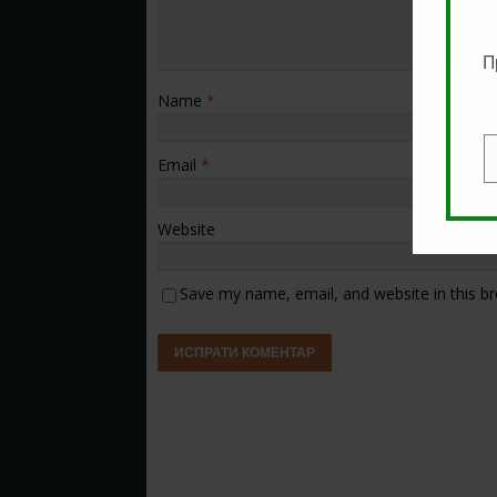
П
Name
*
Email
*
E
Website
Save my name, email, and website in this b