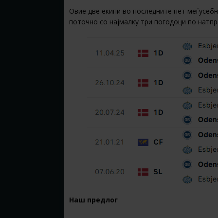
Овие две екипи во последните пет меѓусебн
поточно со најмалку три погодоци по натпре
Наш предлог