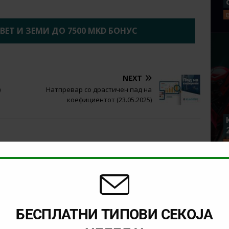
2BET И ЗЕМИ ДО 7500 MKD БОНУС
NEXT
)
Натпревар со драстичен пад на
коефициентот (23.05.2025)
БЕСПЛАТНИ ТИПОВИ СЕКОЈА