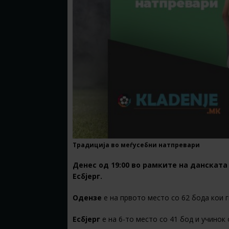
Традиција во меѓусебни натпревари
Денес од 19:00 во рамките на данската
Есбјерг.
Одензе
е на првото место со 62 бода кои г
Есбјерг
е на 6-то место со 41 бод и учинок 