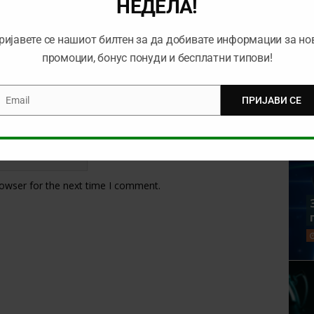
НЕДЕЛА!
ријавете се нашиот билтен за да добивате информации за но
промоции, бонус понуди и бесплатни типови!
Email
ПРИЈАВИ СЕ
mail
rowser for the next time I comment.