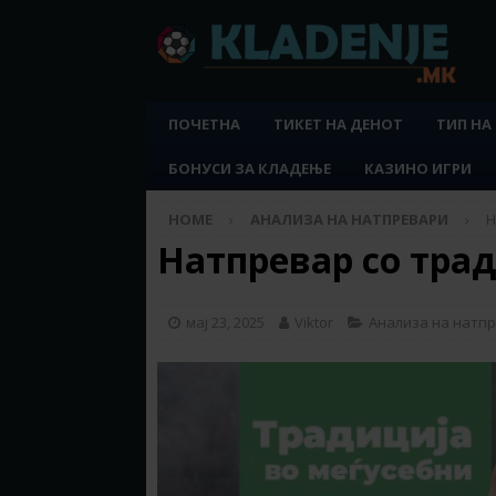
ПОЧЕТНА
ТИКЕТ НА ДЕНОТ
ТИП НА
БОНУСИ ЗА КЛАДЕЊЕ
КАЗИНО ИГРИ
HOME
АНАЛИЗА НА НАТПРЕВАРИ
Н
Натпревар со тради
мај 23, 2025
Viktor
Анализа на натп