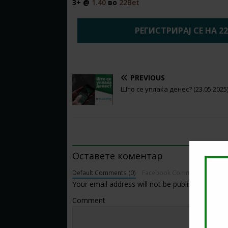
3+ @
1.40
во
22Bet
РЕГИСТРИРАЈ СЕ НА 2
PREVIOUS
Што се уплаќа денес? (23.05.2025
BE THE FIRST TO COMMENT
Оставете коментар
Default Comments (0)
Facebook Comments
Your email address will not be published.
Comment