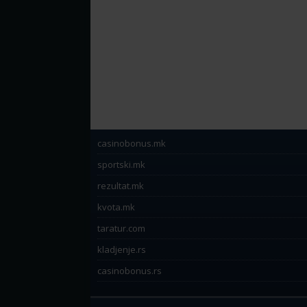
casinobonus.mk
sportski.mk
rezultat.mk
kvota.mk
taratur.com
kladjenje.rs
casinobonus.rs