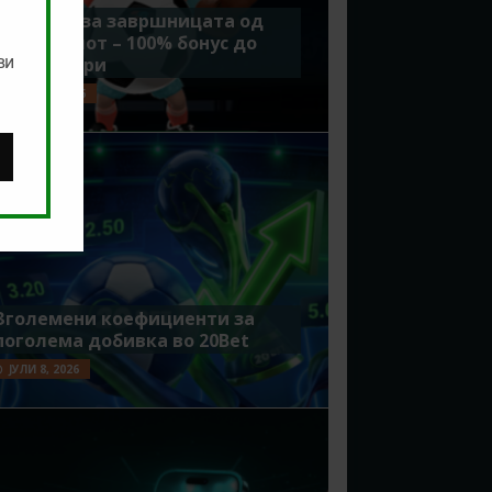
Идеално за завршницата од
Мундијалот – 100% бонус до
ви
7500 денари
ЈУЛИ 15, 2026
Зголемени коефициенти за
поголема добивка во 20Bet
ЈУЛИ 8, 2026