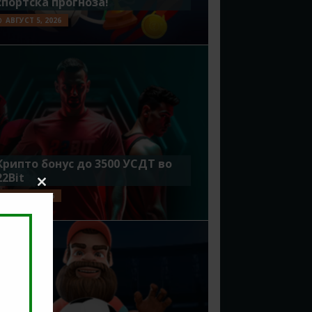
спортска прогноза!
АВГУСТ 5, 2026
Крипто бонус до 3500 УСДТ во
22Bit
Close
ЈУЛИ 29, 2026
this
module