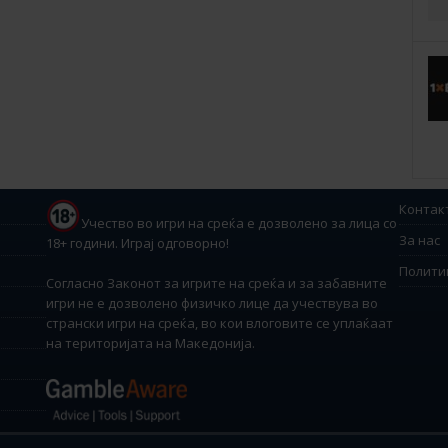
Контак
Учество во игри на среќа е дозволено за лица со
За нас
18+ години. Играј одговорно!
Полити
Согласно Законот за игрите на среќа и за забавните
игри не е дозволено физичко лице да учествува во
странски игри на среќа, во кои влоговите се уплаќаат
на територијата на Македонија.