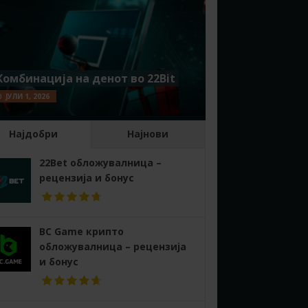
Комбинација на денот во 22Bit
ЈУЛИ 1, 2026
Најдобри
Најнови
22Bet обложувалница –
рецензија и бонус
BC Game крипто
обложувалница – рецензија
и бонус