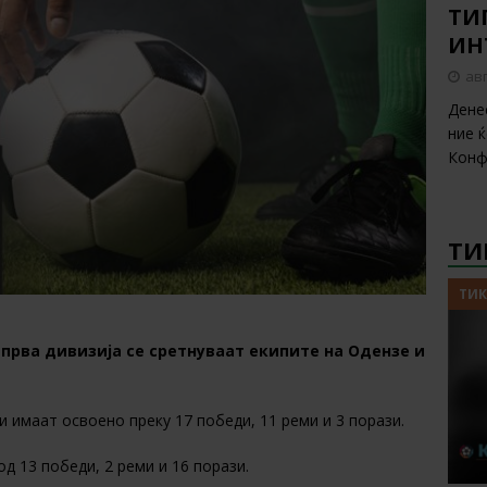
ТИП
ИН
авг
Дене
ние 
Конф
ТИ
ТИК
 прва дивизија се сретнуваат екипите на Одензе и
и имаат освоено преку 17 победи, 11 реми и 3 порази.
од 13 победи, 2 реми и 16 порази.