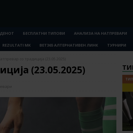
 ДЕНОТ
БЕСПЛАТНИ ТИПОВИ
АНАЛИЗА НА НАТПРЕВАРИ
REZULTATI MK
BET365 АЛТЕРНАТИВЕН ЛИНК
ТУРНИРИ
атпревар со традиција (23.05.2025)
ТИ
ција (23.05.2025)
ТИП
ревари