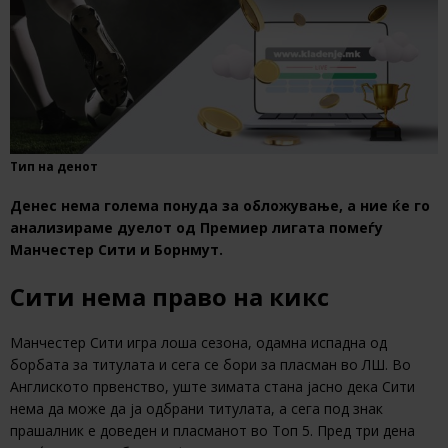
Тип на денот
Денес нема голема понуда за обложување, а ние ќе го
анализираме дуелот од Премиер лигата помеѓу
Манчестер Сити и Борнмут.
Сити нема право на кикс
Манчестер Сити игра лоша сезона, одамна испадна од
борбата за титулата и сега се бори за пласман во ЛШ. Во
Англиското првенство, уште зимата стана јасно дека Сити
нема да може да ја одбрани титулата, а сега под знак
прашалник е доведен и пласманот во Топ 5. Пред три дена