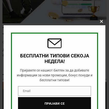
Clos
ТИП НА ДЕНОТ (06.08.2026, 17:00) ИНТЕР
this
modu
ТУРКУ – ВАДУС
август 6, 2026
Денес има солидна понуда за обложување, а ние ќе го
анализираме дуелот од Конференциската лига
[…]
БЕСПЛАТНИ ТИПОВИ СЕКОЈА
НЕДЕЛА!
Пријавете се нашиот билтен за да добивате
ТИКЕТ НА ДЕНОТ
информации за нови промоции, бонус понуди и
бесплатни типови!
ТИКЕТ НА ДЕНОТ
Email
Email
ПРИЈАВИ СЕ