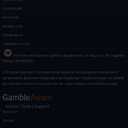
rezultat.mk
kvota.mk
taratur.com
kladjenje.rs
casinobonus.rs
Учество во игри на среќа е дозволено за лица со 18+ години.
Играј одговорно!
Согласно Законот за игрите на среќа и за забавните игри не е
дозволено физичко лице да учествува во странски игри на среќа,
во кои влоговите се уплаќаат на територијата на Македонија.
Контакт
За нас