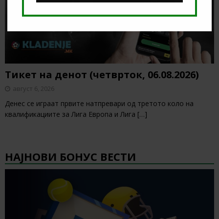
Тикет на денот (четврток, 06.08.2026)
август 6, 2026
Денес се играат првите натпревари од третото коло на
квалификациите за Лига Европа и Лига
[…]
НАЈНОВИ БОНУС ВЕСТИ