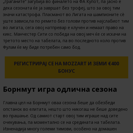
„граѓаните“ загубија во финалето на ФА Купот, па јасно е
дека сезоната ќе ја завршат без трофеј, што за овој тим
значи катастрофа. Пласманот во Лигата на шампионите сè
уште зависи,па по ремито без голови против најслабиот тим
во лигата, сега овој натпревар е клучен и немаат право на
кикс. Манчестер Сити со победа на овој меч ќе се искачи на
третото место на табелата, па во последното коло против
Фулам ќе му биде потребен само бод.
РЕГИСТРИРАЈ СЕ НА MOZZART И ЗЕМИ €400
БОНУС
Борнмут игра одлична сезона
Главна цел на Борнмут оваа сезона беше да обезбеди
опстанок во елитата, нешто што никогаш не беше доведено
во прашање. Од самиот старт овој тим играше над сите
очекувања, па моментално се на средината на табелата.
Изненадија многу големи тимови, особено на домашен