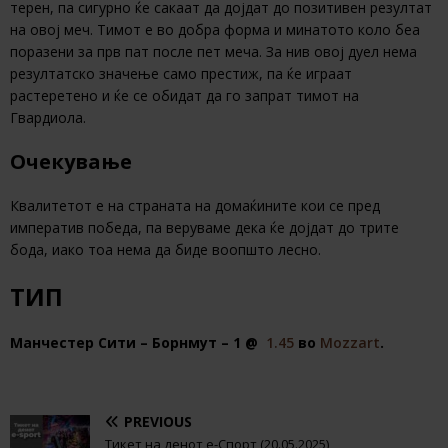
терен, па сигурно ќе сакаат да дојдат до позитивен резултат
на овој меч. Тимот е во добра форма и минатото коло беа
поразени за прв пат после пет меча. За нив овој дуел нема
резултатско значење само престиж, па ќе играат
растеретено и ќе се обидат да го запрат тимот на
Гвардиола.
Очекување
Квалитетот е на страната на домаќините кои се пред
императив победа, па веруваме дека ќе дојдат до трите
бода, иако тоа нема да биде воопшто лесно.
ТИП
Манчестер Сити – Борнмут – 1 @
1.45
во
Mozzart
.
PREVIOUS
Тикет на денот е-Спорт (20.05.2025)