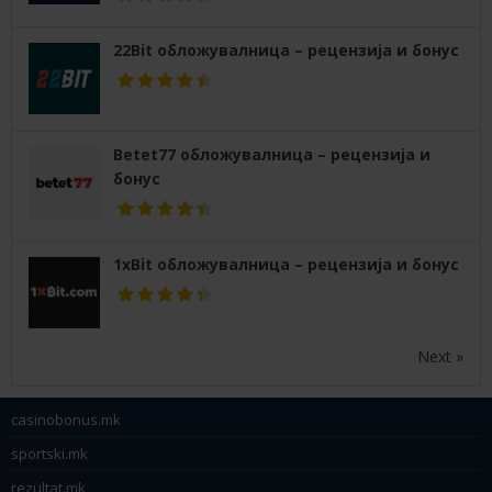
22Bit обложувалница – рецензија и бонус
Betet77 обложувалница – рецензија и
бонус
1xBit обложувалница – рецензија и бонус
Next »
casinobonus.mk
sportski.mk
rezultat.mk