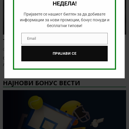
НЕДЕЛА!
Пријавете се нашиот билтен за да добивате
информации за нови промоции, бонус понуди и
бесплатни типови!
Email
Тикет на денот (петок, 07.08.2026)
Email
август 7, 2026
ПРИЈАВИ СЕ
Овој викенд веќе бележиме старт на послабите европски
лиги, а за кратко ќе започнат и
[…]
НАЈНОВИ БОНУС ВЕСТИ