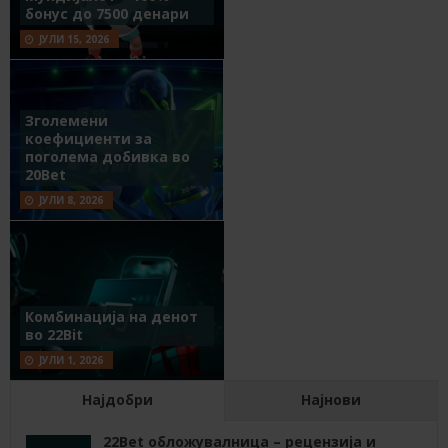
бонус до 7500 денари
ЈУЛИ 15, 2026
Зголемени
коефициенти за
поголема добивка во
20Bet
ЈУЛИ 8, 2026
Комбинација на денот
во 22Bit
ЈУЛИ 1, 2026
Најдобри
Најнови
22Bet обложувалница – рецензија и