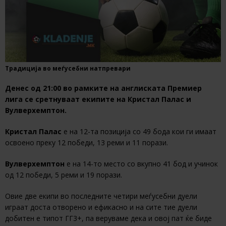
Традиција во меѓусебни натпревари
Денес од 21:00 во рамките на англиската Премиер
лига се сретнуваат екипите на Кристал Палас и
Вулверхемптон.
Кристал Палас
е на 12-та позиција со 49 бода кои ги имаат
освоено преку 12 победи, 13 реми и 11 порази.
Вулверхемптон
е на 14-то место со вкупно 41 бод и учинок
од 12 победи, 5 реми и 19 порази.
Овие две екипи во последните четири меѓусебни дуели
играат доста отворено и ефикасно и на сите тие дуели
добитен е типот ГГ3+, па веруваме дека и овој пат ќе биде