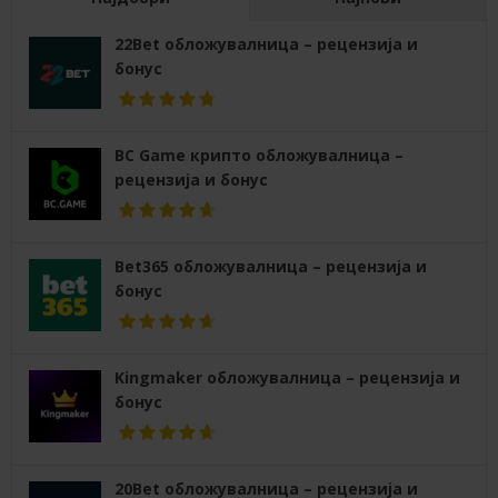
22Bet обложувалница – рецензија и
бонус
BC Game крипто обложувалница –
рецензија и бонус
Bet365 обложувалница – рецензија и
бонус
Kingmaker обложувалница – рецензија и
бонус
20Bet обложувалница – рецензија и