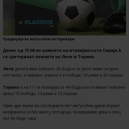
Традиција во меѓусебни натпревари
Денес од 15:00 во рамките на италијанската Серија А
се сретнуваат екипите на Лече и Торино.
Лече
досега има освоено 28 бода и се уште нема сигурен
опстанок, а нивниот учинок е 6 победи, 10 реми и 20 порази.
Торино
е на 11-та позиција со 44 бода кои ги имаат освоено
преку 10 победи, 14 реми и 12 порази.
Овие две екипи во последните пет меѓусебни дуели играат
неефикасно и без многу погодоци, па веруваме дека и овој
пат ќе биде така.