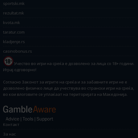
sportski.mk
rezultat.mk
kvota.mk
taratur.com
kladjenje.rs
casinobonus.rs
Учество во игри на среќа е дозволено за лица со 18+ години.
Играј одговорно!
Согласно Законот за игрите на среќа и за забавните игри не е
дозволено физичко лице да учествува во странски игри на среќа,
во кои влоговите се уплаќаат на територијата на Македонија.
Контакт
За нас