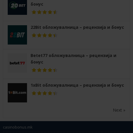
бонус
22Bit обложувалница – рецензија и бонус
Betet77 обложувалница – рецензија и
бонус
1xBit обложувалница – рецензија и бонус
Next »
casinobonus.mk