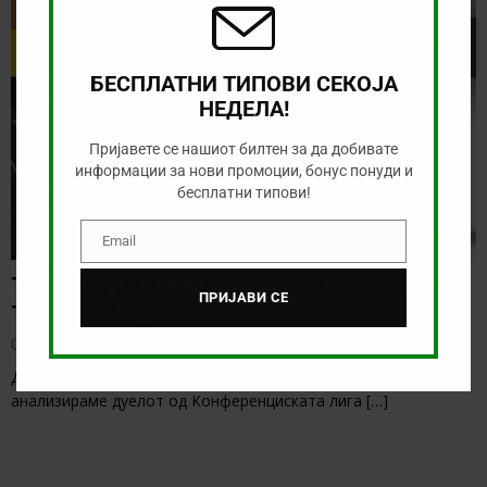
ТИП НА ДЕНОТ
БЕСПЛАТНИ ТИПОВИ СЕКОЈА
НЕДЕЛА!
Пријавете се нашиот билтен за да добивате
информации за нови промоции, бонус понуди и
бесплатни типови!
Email
Email
ТИП НА ДЕНОТ (06.08.2026, 17:00) ИНТЕР
ПРИЈАВИ СЕ
ТУРКУ – ВАДУС
август 6, 2026
Денес има солидна понуда за обложување, а ние ќе го
анализираме дуелот од Конференциската лига
[…]