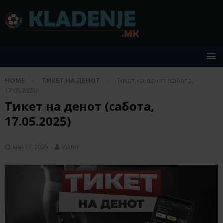
HOME
ТИКЕТ НА ДЕНОТ
Тикет на денот (сабота,
17.05.2025)
Тикет на денот (сабота,
17.05.2025)
мај 17, 2025
Viktor