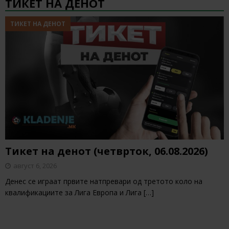
ТИКЕТ НА ДЕНОТ
ТИКЕТ НА ДЕНОТ
Тикет на денот (четврток, 06.08.2026)
август 6, 2026
Денес се играат првите натпревари од третото коло на
квалификациите за Лига Европа и Лига
[…]