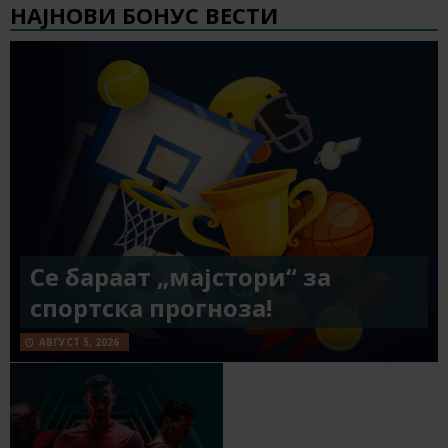
НАЈНОВИ БОНУС ВЕСТИ
Се бараат „мајстори“ за
спортска прогноза!
АВГУСТ 5, 2026