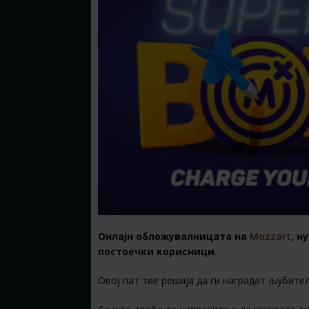
Онлајн обложувалницата на
Mozzart
, н
постоечки корисници.
Овој пат тие решија да ги наградат љубите