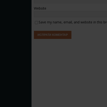
Website
Save my name, email, and website in this b