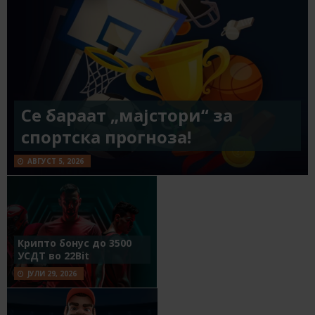
Се бараат „мајстори“ за
спортска прогноза!
АВГУСТ 5, 2026
Крипто бонус до 3500
УСДТ во 22Bit
ЈУЛИ 29, 2026