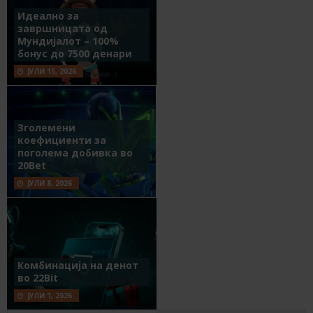
Идеално за
завршницата од
Мундијалот – 100%
бонус до 7500 денари
ЈУЛИ 15, 2026
Зголемени
коефициенти за
поголема добивка во
20Bet
ЈУЛИ 8, 2026
Комбинација на денот
во 22Bit
ЈУЛИ 1, 2026