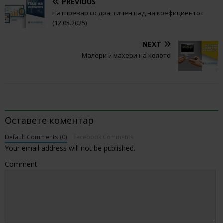
PREVIOUS
Натпревар со драстичен пад на коефициентот
(12.05.2025)
NEXT
Малери и махери на колото
BE THE FIRST TO COMMENT
Оставете коментар
Default Comments (0)
Facebook Comments
Your email address will not be published.
Comment