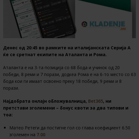
Денес од 20:45 во рамките на италијанската Серија А
ќе се сретнат екипите на Аталанта и Рома.
Аталанта е на 3-та позиција со 68 бода и учинок од 20
победи, 8 реми и 7 порази, додкеа Рома е на 6-то место со 63
бода кои ги имаат освоено преку 18 победи, 9 реми и 8
порази.
Најдобрата онлајн обложувалница,
Bet365
, ни
претстави зголемени – бонус квоти за два типови и
тоа:
Матео Ретеги да постигне гол со глава коефициент 6.50
зголемен на
7.00