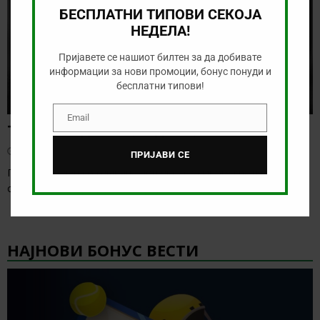
БЕСПЛАТНИ ТИПОВИ СЕКОЈА
НЕДЕЛА!
Пријавете се нашиот билтен за да добивате
информации за нови промоции, бонус понуди и
бесплатни типови!
Email
Email
Тикет на денот (недела, 09.08.2026)
август 9, 2026
ПРИЈАВИ СЕ
Пред нас е ден со одлична понуда, а за многу кратко ќе го
одбележиме официјалниот
[…]
НАЈНОВИ БОНУС ВЕСТИ