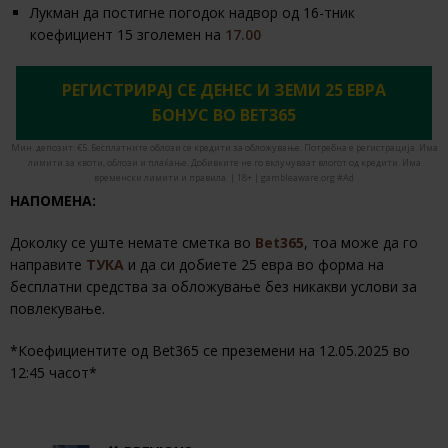
Лукман да постигне погодок надвор од 16-тник
коефициент 15 зголемен на
17.00
РЕГИСТРИРАЈ СЕ ДЕНЕС И ЗЕМИ 25 ЕВРА
БОНУС ВО BET365
Мин. депозит: €5. Бесплатните облози се кредити за обложување. Потребна е регистрација. Има
лимити за квоти, облози и плаќање. Добивките не го вклучуваат влогот од кредити. Има
временски лимити и правила. | 18+ | gambleaware.org #Ad
НАПОМЕНА:
Доколку се уште немате сметка во
Bet365
, тоа може да го
направите
ТУКА
и да си добиете 25 евра во форма на
бесплатни средства за обложување без никакви услови за
повлекување.
*Коефициентите од Bet365 се преземени на 12.05.2025 во
12:45 часот*