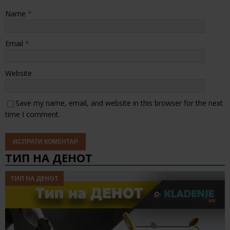
Name
*
Email
*
Website
Save my name, email, and website in this browser for the next
time I comment.
ТИП НА ДЕНОТ
ТИП НА ДЕНОТ