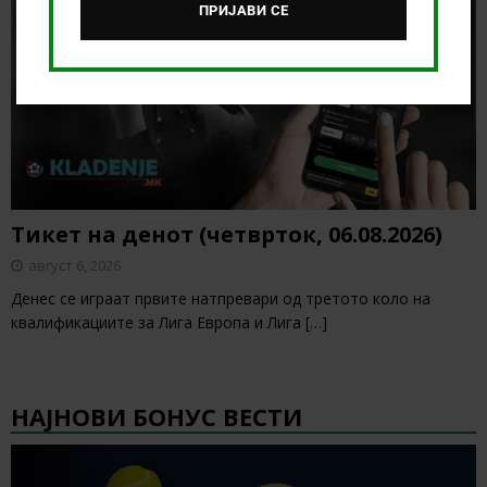
ПРИЈАВИ СЕ
Тикет на денот (четврток, 06.08.2026)
август 6, 2026
Денес се играат првите натпревари од третото коло на
квалификациите за Лига Европа и Лига
[…]
НАЈНОВИ БОНУС ВЕСТИ