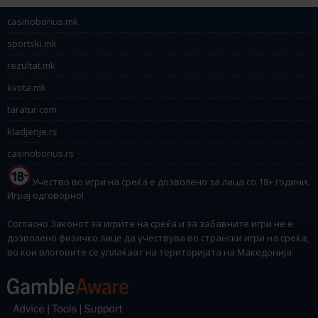
casinobonus.mk
sportski.mk
rezultat.mk
kvota.mk
taratur.com
kladjenje.rs
casinobonus.rs
Учество во игри на среќа е дозволено за лица со 18+ години.
Играј одговорно!
Согласно Законот за игрите на среќа и за забавните игри не е
дозволено физичко лице да учествува во странски игри на среќа,
во кои влоговите се уплаќаат на територијата на Македонија.