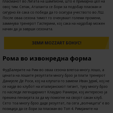
пласманот во Лигата на шампиони, што е примарна цел на
овој тим. Сепак, Аталанта се бори за подобар пласман и
сигурно ќе сака со победа да го осигура учеството во ЛШ.
После оваа сезона тимот го очекуваат големи промени,
заминува тренерот Гасперини, кој сака на најдобар можен
начин да ја заврши сезоната.
ЗЕМИ MOZZART БОНУС!
Рома во извонредна форма
Фудбалерите на Рим во оваа сезона влегоа многу лошо, а
цената на лошите резултати многу брзо ја плати тренерот
Данијеле Де Роси, кој на клупата го замени Иван Јуриќ, кој не
се најде во клубот на италијанскиот гигант, туку многу брзо
го наследи легендарниот Клаудио Раниери, кој интересно ја
прекина пензијата за да му помогне на својот сакан клуб.
Сето тоа многу брзо даде резултат, па сега „волчицата“ е во
позиција да се бори за пласман во Топ 4. Римјаните на