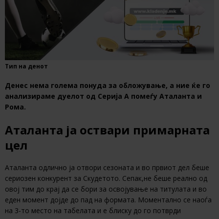
Тип на денот
Денес нема голема понуда за обложување, а ние ќе го
анализираме дуелот од Серија А помеѓу Аталанта и
Рома.
Аталанта ја оствари примарната
цел
Аталанта одлично ја отвори сезоната и во првиот дел беше
сериозен конкурент за Скудетото. Сепак,не беше реално од
овој тим до крај да се бори за освојување на титулата и во
еден момент дојде до пад на формата. Моментално се наоѓа
на 3-то место на табелата и е блиску до го потврди