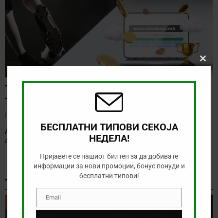
Clos
this
modu
ТИП НА ДЕНОТ (06.08.2026, 17:00) ИНТЕР
ТУРКУ – ВАДУС
август 6, 2026
БЕСПЛАТНИ ТИПОВИ СЕКОЈА
Денес има солидна понуда за обложување, а ние ќе го
НЕДЕЛА!
анализираме дуелот од Конференциската лига
[…]
Пријавете се нашиот билтен за да добивате
информации за нови промоции, бонус понуди и
бесплатни типови!
ТИКЕТ НА ДЕНОТ
Email
Email
ТИКЕТ НА ДЕНОТ