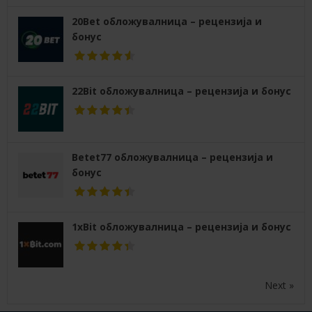
20Bet обложувалница – рецензија и
бонус
22Bit обложувалница – рецензија и бонус
Betet77 обложувалница – рецензија и
бонус
1xBit обложувалница – рецензија и бонус
Next »