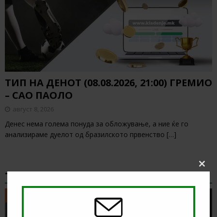
ТИП НА ДЕНОТ (08.08.2026, 21:00) ГРЕМИО
– САО ПАОЛО
август 8, 2026
Денес нема голема понуда за обложување, а ние ќе го
анализираме дуелот од бразилското првенство
[…]
Clos
ТИКЕТ НА ДЕНОТ
this
modu
ТИКЕТ НА ДЕНОТ