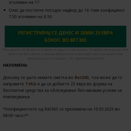
зголемен на
17
Олис да постигне погодок надвор до 16-тник коефициент
7.50 зголемен на
8.50
РЕГИСТРИРАЈ СЕ ДЕНЕС И ЗЕМИ 25 ЕВРА
БОНУС ВО BET365
Мин. депозит: €5. Бесплатните облози се кредити за обложување. Потребна е регистрација. Има
лимити за квоти, облози и плаќање. Добивките не го вклучуваат влогот од кредити. Има
временски лимити и правила. | 18+ | gambleaware.org #Ad
НАПОМЕНА:
Доколку се уште немате сметка во
Bet365
, тоа може да го
направите
ТУКА
и да си добиете 25 евра во форма на
бесплатни средства за обложување без никакви услови за
повлекување.
*Коефициентите од Bet365 се преземени на 10.05.2025 во
08:00 часот*