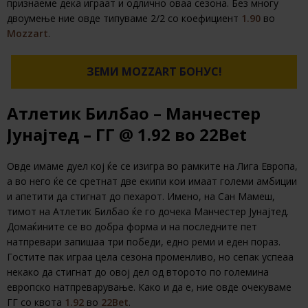
признаеме дека играат и одлично оваа сезона. Без многу
двоумење ние овде типуваме 2/2 со коефициент
1.90
во
Mozzart
.
ЗЕМИ MOZZART БОНУС!
Атлетик Билбао – Манчестер
Јунајтед – ГГ @ 1.92 во 22Bet
Овде имаме дуел кој ќе се изигра во рамките на Лига Европа,
а во него ќе се сретнат две екипи кои имаат големи амбиции
и апетити да стигнат до пехарот. Имено, на Сан Мамеш,
тимот на Атлетик Билбао ќе го дочека Манчестер Јунајтед.
Домаќините се во добра форма и на последните пет
натпревари запишаа три победи, едно реми и еден пораз.
Гостите пак играа цела сезона променливо, но сепак успеаа
некако да стигнат до овој дел од второто по големина
европско натпреварување. Како и да е, ние овде очекуваме
ГГ со квота
1.92
во
22Bet
.