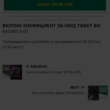
БОНУС ВО BET365
Мин. депозит: €5. Бесплатните облози се кредити за обложување. Потребна е регистрација. Има
лимити за квоти, облози и плаќање. Добивките не го вклучуваат влогот од кредити. Има
временски лимити и правила. | 18+ | gambleaware.org #Ad
ВКУПНО КОЕФИЦИЕНТ ЗА ОВОЈ ТИКЕТ ВО
Bet365
:
6.67
*Коефициентите од Bet365 се преземени на 01.05.2025 во
07:30 часот*
PREVIOUS
Тикет на денот е-Спорт (01.05.2025)
NEXT
Што се уплаќа денес? (01.05.2025)