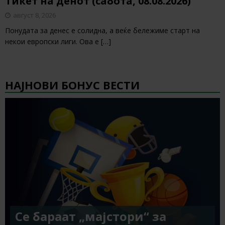
Тикет на денот (сабота, 08.08.2026)
август 8, 2026
Понудата за денес е солидна, а веќе бележиме старт на
некои европски лиги. Ова е
[…]
НАЈНОВИ БОНУС ВЕСТИ
Се бараат „мајстори“ за