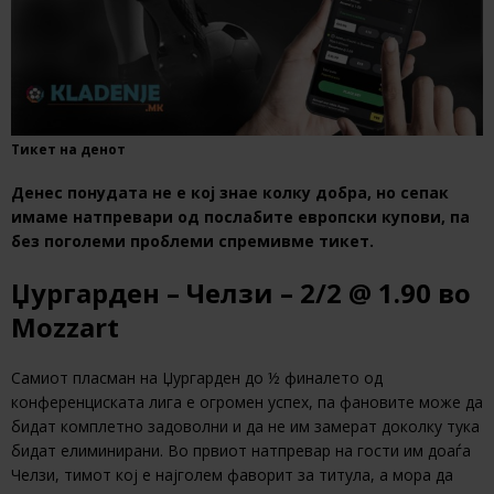
Тикет на денот
Денес понудата не е кој знае колку добра, но сепак
имаме натпревари од послабите европски купови, па
без поголеми проблеми спремивме тикет.
Џургарден – Челзи – 2/2 @ 1.90 во
Mozzart
Самиот пласман на Џургарден до ½ финалето од
конференциската лига е огромен успех, па фановите може да
бидат комплетно задоволни и да не им замерат доколку тука
бидат елиминирани. Во првиот натпревар на гости им доаѓа
Челзи, тимот кој е најголем фаворит за титула, а мора да