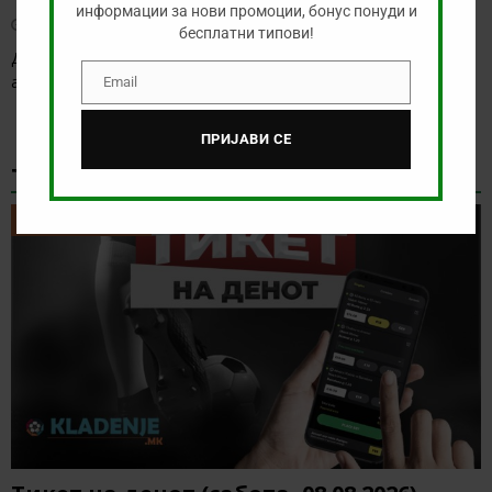
информации за нови промоции, бонус понуди и
август 8, 2026
бесплатни типови!
Денес нема голема понуда за обложување, а ние ќе го
анализираме дуелот од бразилското првенство
[…]
Email
Email
ПРИЈАВИ СЕ
ТИКЕТ НА ДЕНОТ
ТИКЕТ НА ДЕНОТ