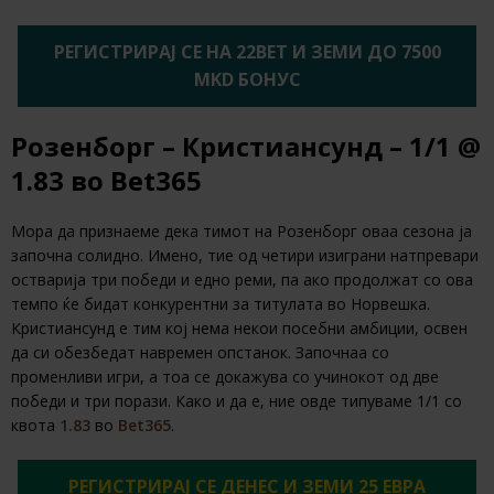
РЕГИСТРИРАЈ СЕ НА 22BET И ЗЕМИ ДО 7500
MKD БОНУС
Розенборг – Кристиансунд – 1/1 @
1.83 во Bet365
Мора да признаеме дека тимот на Розенборг оваа сезона ја
започна солидно. Имено, тие од четири изиграни натпревари
остварија три победи и едно реми, па ако продолжат со ова
темпо ќе бидат конкурентни за титулата во Норвешка.
Кристиансунд е тим кој нема некои посебни амбиции, освен
да си обезбедат навремен опстанок. Започнаа со
променливи игри, а тоа се докажува со учинокот од две
победи и три порази. Како и да е, ние овде типуваме 1/1 со
квота
1.83
во
Bet365
.
РЕГИСТРИРАЈ СЕ ДЕНЕС И ЗЕМИ 25 ЕВРА