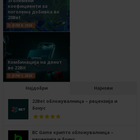
Зголемени
коефициенти за
поголема добивка во
20Bet
ЈУЛИ 8, 2026
Комбинација на денот
во 22Bit
ЈУЛИ 1, 2026
Најдобри
Најнови
22Bet обложувалница – рецензија и
бонус
BC Game крипто обложувалница –
рецензија и бонус