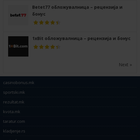
Betet77 обложувалница – рецензија и
бонус
1xBit обложувалница – рецензија и бонус
Next »
casinobonus.mk
sportski.mk
rezultat.mk
kvota.mk
taratur.com
kladjenje.rs