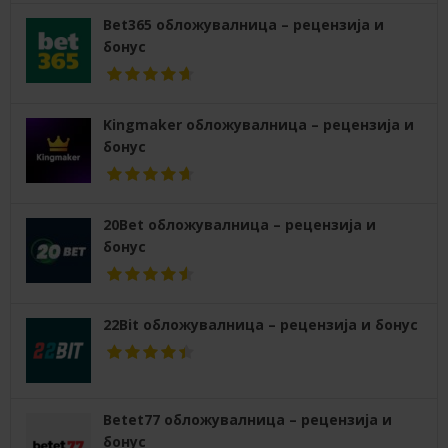
Bet365 обложувалница – рецензија и
бонус
Kingmaker обложувалница – рецензија и
бонус
20Bet обложувалница – рецензија и
бонус
22Bit обложувалница – рецензија и бонус
Betet77 обложувалница – рецензија и
бонус