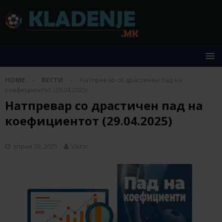
HOME
ВЕСТИ
Натпревар со драстичен пад на
коефициентот (29.04.2025)
Натпревар со драстичен пад на
коефициентот (29.04.2025)
април 29, 2025
Viktor