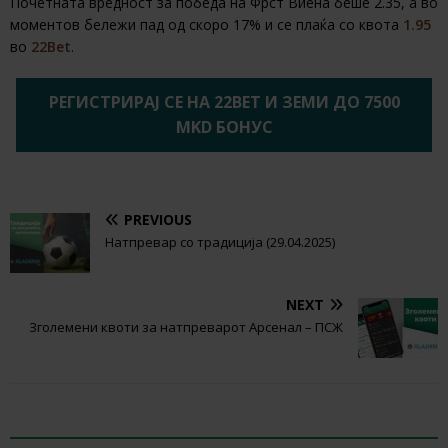
Почетната вредност за победа на Фрст Виена беше 2.35, а во
моментов бележи пад од скоро 17% и се плаќа со квота
1.95
во
22Bet
.
РЕГИСТРИРАЈ СЕ НА 22BET И ЗЕМИ ДО 7500
MKD БОНУС
PREVIOUS
Натпревар со традиција (29.04.2025)
NEXT
Зголемени квоти за натпреварот Арсенал – ПСЖ
BE THE FIRST TO COMMENT