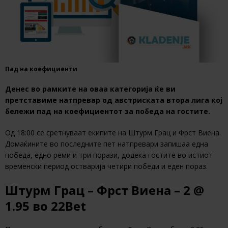
Пад на коефициенти
Денес во рамките на оваа категорија ќе ви
претставиме натпревар од австриската втора лига кој
бележи пад на коефициентот за победа на гостите.
Од 18:00 се сретнуваат екипите на Штурм Грац и Фрст Виена.
Домаќините во последните пет натпревари запишаа една
победа, едно реми и три порази, додека гостите во истиот
временски период остварија четири победи и еден пораз.
Штурм Грац – Фрст Виена – 2 @
1.95 во 22Bet