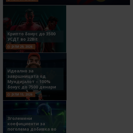
Крипто бонус до 3500
УСДТ во 22Bit
ЈУЛИ 29, 2026
Идеално за
завршницата од
Мундијалот – 100%
бонус до 7500 денари
ЈУЛИ 15, 2026
Зголемени
коефициенти за
поголема добивка во