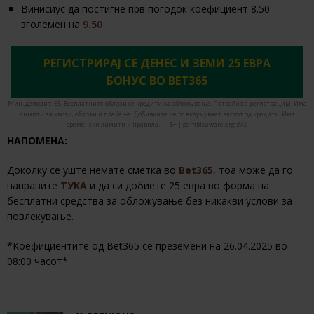
Винисиус да постигне прв погодок коефициент 8.50
зголемен на
9.50
РЕГИСТРИРАЈ СЕ ДЕНЕС И ЗЕМИ 25 ЕВРА
БОНУС ВО BET365
Мин. депозит: €5. Бесплатните облози се кредити за обложување. Потребна е регистрација. Има
лимити за квоти, облози и плаќање. Добивките не го вклучуваат влогот од кредити. Има
временски лимити и правила. | 18+ | gambleaware.org #Ad
НАПОМЕНА:
Доколку се уште немате сметка во
Bet365
, тоа може да го
направите
ТУКА
и да си добиете 25 евра во форма на
бесплатни средства за обложување без никакви услови за
повлекување.
*Коефициентите од Bet365 се преземени на 26.04.2025 во
08:00 часот*