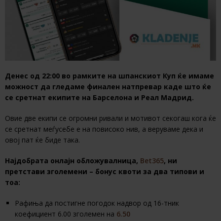
Денес од 22:00 во рамките на шпанскиот Куп ќе имаме
можност да гледаме финален натпревар каде што ќе
се сретнат екипите на Барселона и Реал Мадрид.
Овие две екипи се огромни ривали и мотивот секогаш кога ќе
се сретнат меѓусебе е на повисоко нив, а веруваме дека и
овој пат ќе биде така.
Најдобрата онлајн обложувалница,
Bet365
, ни
претстави зголемени – бонус квоти за два типови и
тоа:
Рафиња да постигне погодок надвор од 16-тник
коефициент 6.00 зголемен на
6.50