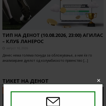
ТИП НА ДЕНОТ (10.08.2026, 23:00) АГИЛАС
– КЛУБ ЛАНЕРОС
август 10, 2026
Денес нема голема понуда за обложување, а ние ќе го
анализиране дуелот од колумбиското првенство
[…]
ТИКЕТ НА ДЕНОТ
Clos
this
ТИКЕТ НА ДЕНОТ
modu