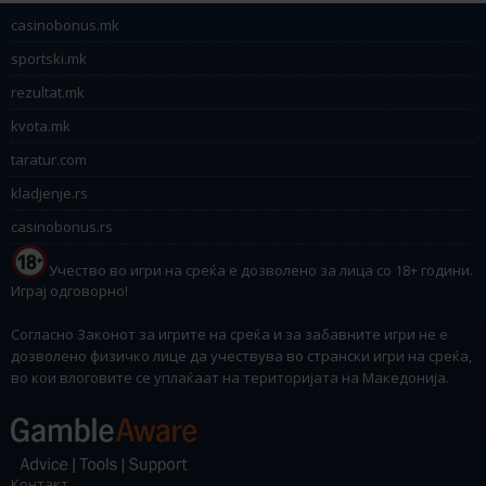
casinobonus.mk
sportski.mk
rezultat.mk
kvota.mk
taratur.com
kladjenje.rs
casinobonus.rs
Учество во игри на среќа е дозволено за лица со 18+ години.
Играј одговорно!
Согласно Законот за игрите на среќа и за забавните игри не е
дозволено физичко лице да учествува во странски игри на среќа,
во кои влоговите се уплаќаат на територијата на Македонија.
Контакт