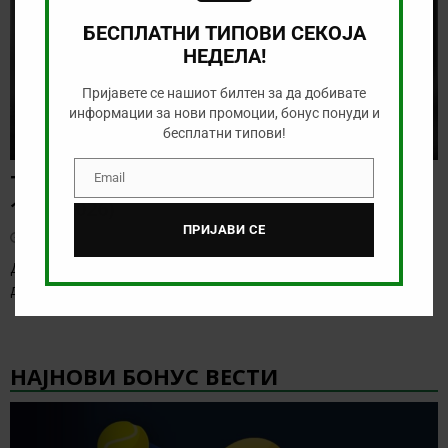
БЕСПЛАТНИ ТИПОВИ СЕКОЈА
НЕДЕЛА!
Пријавете се нашиот билтен за да добивате
информации за нови промоции, бонус понуди и
бесплатни типови!
Тикет на денот (понеделник,
Email
Email
10.08.2026)
ПРИЈАВИ СЕ
август 10, 2026
Денешната понуда не е баш инспиративна, но повеќе нема
денови каде што е тешко да
[…]
НАЈНОВИ БОНУС ВЕСТИ