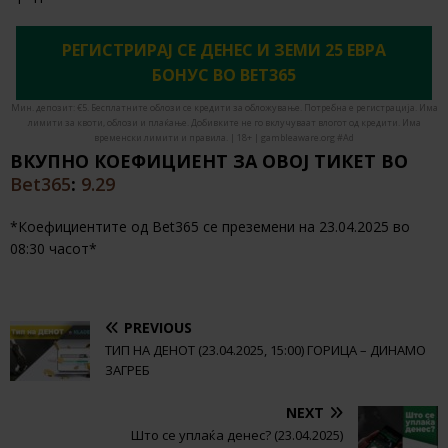
РЕГИСТРИРАЈ СЕ ДЕНЕС И ЗЕМИ 25 ЕВРА
БОНУС ВО BET365
Мин. депозит: €5. Бесплатните облози се кредити за обложување. Потребна е регистрација. Има
лимити за квоти, облози и плаќање. Добивките не го вклучуваат влогот од кредити. Има
временски лимити и правила. | 18+ | gambleaware.org #Ad
ВКУПНО КОЕФИЦИЕНТ ЗА ОВОЈ ТИКЕТ ВO
Bet365
:
9.29
*Коефициентите од Bet365 се преземени на 23.04.2025 во
08:30 часот*
PREVIOUS
ТИП НА ДЕНОТ (23.04.2025, 15:00) ГОРИЦА – ДИНАМО
ЗАГРЕБ
NEXT
Што се уплаќа денес? (23.04.2025)