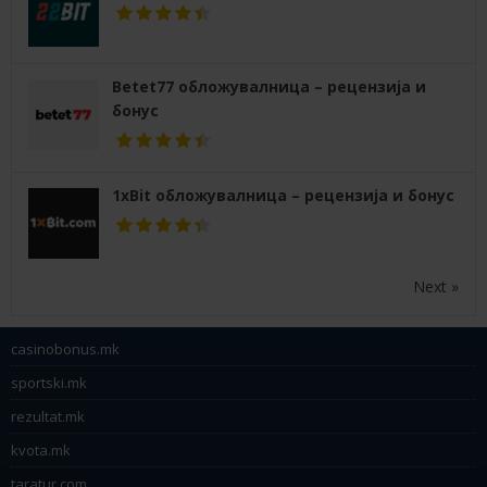
Betet77 обложувалница – рецензија и
бонус
1xBit обложувалница – рецензија и бонус
Next »
casinobonus.mk
sportski.mk
rezultat.mk
kvota.mk
taratur.com