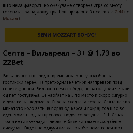
што нема фаворит, но очекуваме отворена игра со многу
голови и тоа најмалку три. Наш предлог е 3+ со квота
2.44
во
Mozzart
.
ЗЕМИ MOZZART БОНУС!
Селта – Виљареал – 3+ @ 1.73 во
22Bet
Виљареал во последно време игра многу подобро на
гостински терен. На претходните четири натпревари пред
своите фанови, Виљареа нема победа, но затоа доби четири
од пет гостувања. Се наоѓаат на 5-то место и скоро сигурно
е дека ќе ги гледаме во Европа следната сезона. Селта пак во
минатото коло запиша пораз од Барса и покрај тоа што во
еден момент од натпреварот водеа со резултат 3-1. Сепак
тоа и не ги изненади фановите бидејќи таков исход беше
очекуван. Овде ние одлучивме да го избегнеме конечниот