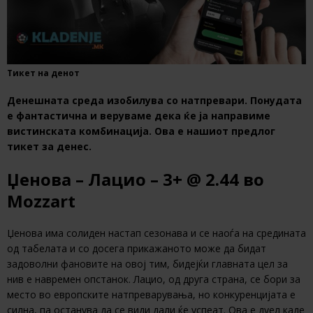
Тикет на денот
Денешната среда изобилува со натпревари. Понудата
е фантастична и веруваме дека ќе ја направиме
вистинската комбинација. Ова е нашиот предлог
тикет за денес.
Џенова – Лацио – 3+ @ 2.44 во
Mozzart
Џенова има солиден настап сезонава и се наоѓа на средината
од табелата и со досега прикажаното може да бидат
задоволни фановите на овој тим, бидејќи главната цел за
нив е навремен опстанок. Лацио, од друга страна, се бори за
место во европските натпреварувања, но конкуренцијата е
силна, па останува да се види дали ќе успеат. Ова е дуел каде