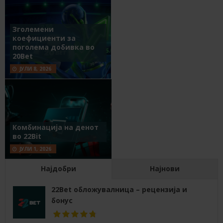
Зголемени
коефициенти за
поголема добивка во
20Bet
ЈУЛИ 8, 2026
Комбинација на денот
во 22Bit
ЈУЛИ 1, 2026
Најдобри
Најнови
22Bet обложувалница – рецензија и
бонус