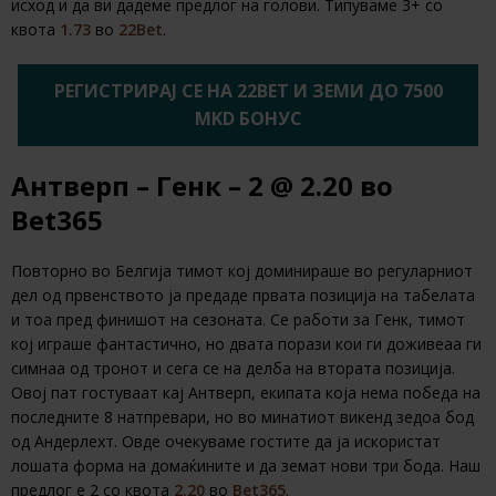
исход и да ви дадеме предлог на голови. Типуваме 3+ со
квота
1.73
во
22Bet
.
РЕГИСТРИРАЈ СЕ НА 22BET И ЗЕМИ ДО 7500
MKD БОНУС
Антверп – Генк – 2 @ 2.20 во
Bet365
Повторно во Белгија тимот кој доминираше во регуларниот
дел од првенството ја предаде првата позиција на табелата
и тоа пред финишот на сезоната. Се работи за Генк, тимот
кој играше фантастично, но двата порази кои ги доживеаа ги
симнаа од тронот и сега се на делба на втората позиција.
Овој пат гостуваат кај Антверп, екипата која нема победа на
последните 8 натпревари, но во минатиот викенд зедоа бод
од Андерлехт. Овде очекуваме гостите да ја искористат
лошата форма на домаќините и да земат нови три бода. Наш
предлог е 2 со квота
2.20
во
Bet365
.