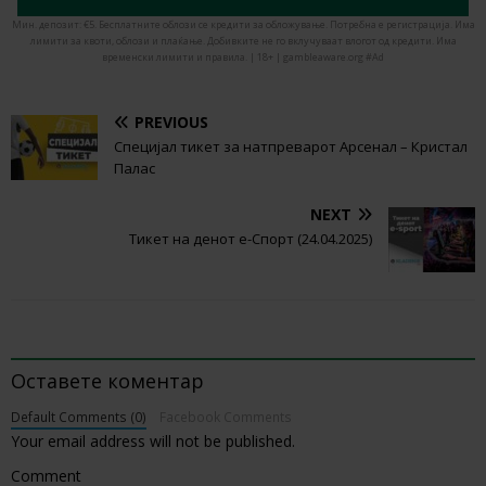
Мин. депозит: €5. Бесплатните облози се кредити за обложување. Потребна е регистрација. Има
лимити за квоти, облози и плаќање. Добивките не го вклучуваат влогот од кредити. Има
временски лимити и правила. | 18+ | gambleaware.org #Ad
PREVIOUS
Специјал тикет за натпреварот Арсенал – Кристал
Палас
NEXT
Тикет на денот е-Спорт (24.04.2025)
BE THE FIRST TO COMMENT
Оставете коментар
Default Comments (0)
Facebook Comments
Your email address will not be published.
Comment