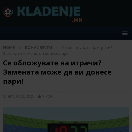
HOME
БОНУС ВЕСТИ
Се обложувате на играчи?
Замената може да ви донесе пари!
Се обложувате на играчи?
Замената може да ви донесе
пари!
април 23, 2025
Viktor