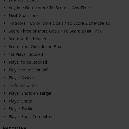
Anytime Goalscorer / To Score at Any Time
Next Goalscorer
To Score Two or More Goals / To Score 2 or More To
Score Three or More Goals / To Score a Hat Trick
Score with a Header
Score from Outside the Box
1st Player Booked
Player to be Booked
Player to be Sent Off
Player Assists
To Score or Assist
Player Shots on Target
Player Shots
Player Tackles
Player Fouls Committed
НАПОМЕНА: