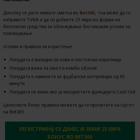
Доколку се уште немате сметка во
Bet365
, тоа може да го
направите
ТУКА
и да си добиете 25 евра во форма на
бесплатни средства за обложување без никакви услови за
повлекување.
Услови и правила за користење
Понудата е валидна за нови и постоечки корисници
Понудата важи за сингл и комбо облози
Понудата е наменета за фудбалски натпревари од 90
минути
Понудата не важи ако ја искористите функцијата Cash Out
Целосните бонус правила можете да ги прочитате на сајтот
на Bet365.
РЕГИСТРИРАЈ СЕ ДЕНЕС И ЗЕМИ 25 ЕВРА
БОНУС ВО BET365