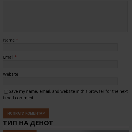
Name
*
Email
*
Website
Save my name, email, and website in this browser for the next
time I comment.
ТИП НА ДЕНОТ