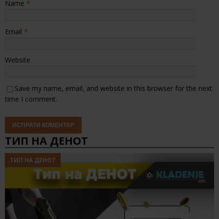
Name
*
Email
*
Website
Save my name, email, and website in this browser for the next
time I comment.
ТИП НА ДЕНОТ
ТИП НА ДЕНОТ