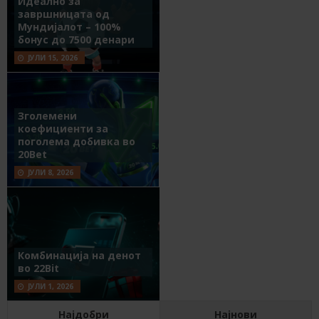
Идеално за
завршницата од
Мундијалот – 100%
бонус до 7500 денари
ЈУЛИ 15, 2026
Зголемени
коефициенти за
поголема добивка во
20Bet
ЈУЛИ 8, 2026
Комбинација на денот
во 22Bit
ЈУЛИ 1, 2026
Најдобри
Најнови