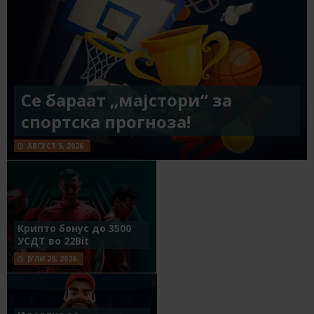
Се бараат „мајстори“ за
спортска прогноза!
АВГУСТ 5, 2026
Крипто бонус до 3500
УСДТ во 22Bit
ЈУЛИ 29, 2026