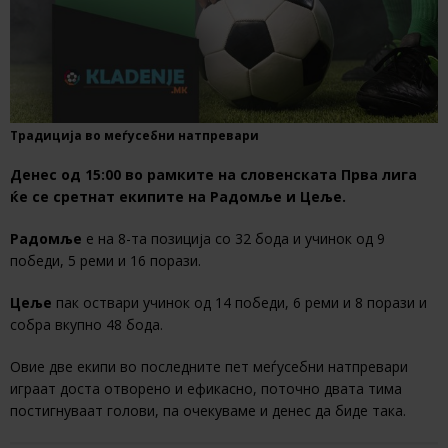
Традиција во меѓусебни натпревари
Денес од 15:00 во рамките на словенската Прва лига
ќе се сретнат екипите на Радомље и Цеље.
Радомље
е на 8-та позиција со 32 бода и учинок од 9
победи, 5 реми и 16 порази.
Цеље
пак оствари учинок од 14 победи, 6 реми и 8 порази и
собра вкупно 48 бода.
Овие две екипи во последните пет меѓусебни натпревари
играат доста отворено и ефикасно, поточно двата тима
постигнуваат голови, па очекуваме и денес да биде така.