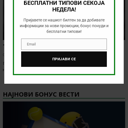
БЕСПЛАТНИ ТИПОВИ СЕКОЈА
НЕДЕЛА!
Пријавете се нашиот билтен за да добивате
информации за нови промоции, бонус понуди и
бесплатни типови!
Email
Тикет на денот (сабота, 08.08.2026)
Email
август 8, 2026
ПРИЈАВИ СЕ
Понудата за денес е солидна, а веќе бележиме старт на
некои европски лиги. Ова е
[…]
НАЈНОВИ БОНУС ВЕСТИ