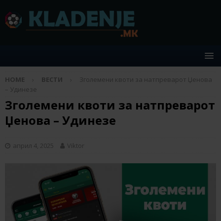
HOME
ВЕСТИ
Зголемени квоти за натпреварот Џенова
– Удинезе
Зголемени квоти за натпреварот
Џенова – Удинезе
април 4, 2025
Viktor