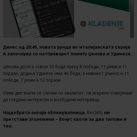
Денес од 20:45, новата рунда во италијанската Серија
А започнува со натпреварот помеѓу Џенова и Удинезе.
Џенова досега освои 35 бода преку 8 победи, 11 реми и 11
порази, додека Удинезе има 40 бода, а нивниот учинок е 11
победи, 7 реми и 12 порази.
Овие две екипи се слични по квалитет, па искрено очекуваме
да гледаме интересен и возбудлив натпревар.
Најдобрата онлајн обложувалница,
Bet365
, ни
претстави зголемени – бонус квоти за два типови и
тоа: