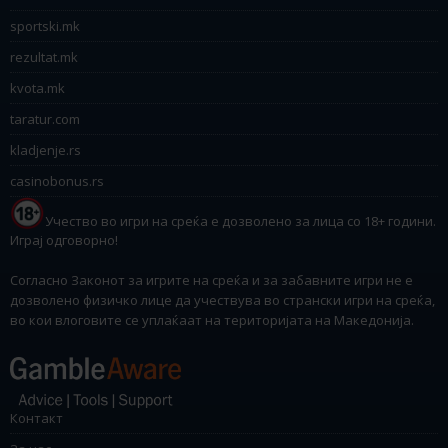
sportski.mk
rezultat.mk
kvota.mk
taratur.com
kladjenje.rs
casinobonus.rs
Учество во игри на среќа е дозволено за лица со 18+ години.
Играј одговорно!
Согласно Законот за игрите на среќа и за забавните игри не е
дозволено физичко лице да учествува во странски игри на среќа,
во кои влоговите се уплаќаат на територијата на Македонија.
Контакт