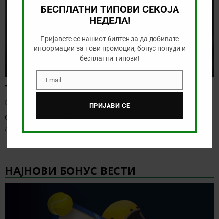
БЕСПЛАТНИ ТИПОВИ СЕКОЈА
НЕДЕЛА!
Пријавете се нашиот билтен за да добивате
информации за нови промоции, бонус понуди и
бесплатни типови!
Email
Email
Тикет на денот (петок, 07.08.2026)
август 7, 2026
ПРИЈАВИ СЕ
Овој викенд веќе бележиме старт на послабите европски
лиги, а за кратко ќе започнат и
[…]
НАЈНОВИ БОНУС ВЕСТИ