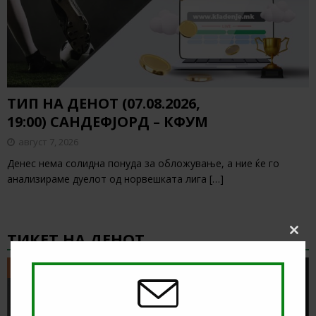
ТИП НА ДЕНОТ (07.08.2026,
19:00) САНДЕФЈОРД – КФУМ
август 7, 2026
Денес нема солидна понуда за обложување, а ние ќе го
анализираме дуелот од норвешката лига
[…]
ТИКЕТ НА ДЕНОТ
Clos
this
modu
ТИКЕТ НА ДЕНОТ