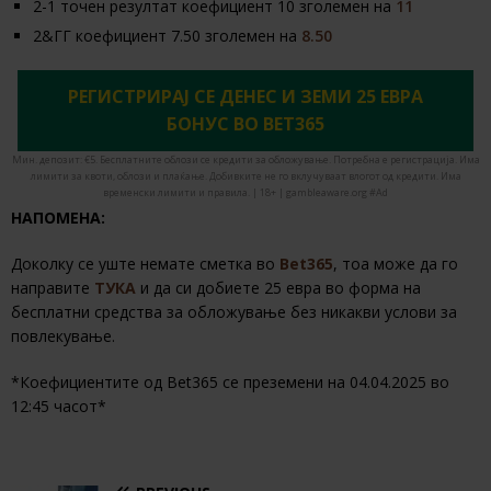
2-1 точен резултат коефициент 10 зголемен на
11
2&ГГ коефициент 7.50 зголемен на
8.50
РЕГИСТРИРАЈ СЕ ДЕНЕС И ЗЕМИ 25 ЕВРА
БОНУС ВО BET365
Мин. депозит: €5. Бесплатните облози се кредити за обложување. Потребна е регистрација. Има
лимити за квоти, облози и плаќање. Добивките не го вклучуваат влогот од кредити. Има
временски лимити и правила. | 18+ | gambleaware.org #Ad
НАПОМЕНА:
Доколку се уште немате сметка во
Bet365
, тоа може да го
направите
ТУКА
и да си добиете 25 евра во форма на
бесплатни средства за обложување без никакви услови за
повлекување.
*Коефициентите од Bet365 се преземени на 04.04.2025 во
12:45 часот*