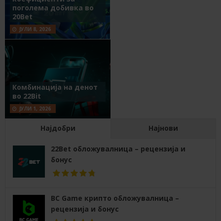
поголема добивка во
20Bet
ЈУЛИ 8, 2026
Комбинација на денот
во 22Bit
ЈУЛИ 1, 2026
Најдобри
Најнови
22Bet обложувалница – рецензија и
бонус
BC Game крипто обложувалница –
рецензија и бонус