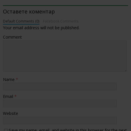
BE THE FIRST TO COMMENT
Оставете коментар
Default Comments (0)
Facebook Comments
Your email address will not be published.
Comment
Name
*
Email
*
Website
Save my name, email, and website in this browser for the next