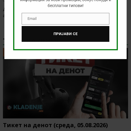
бесплатни типови!
Денес нема солидна понуда за обложување, а ние ќе го
анализираме дуелот од исландската лига
[…]
Email
Email
ПРИЈАВИ СЕ
ТИКЕТ НА ДЕНОТ
ТИКЕТ НА ДЕНОТ
Тикет на денот (среда, 05.08.2026)