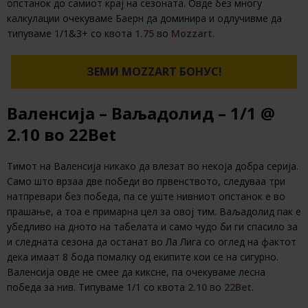
опстанок до самиот крај на сезоната. Овде без многу
калкулации очекуваме Баерн да доминира и одлучивме да
типуваме 1/1&3+ со квота
1.75
во
Mozzart
.
ЗЕМИ MOZZART БОНУС!
Валенсија – Ваљадолид – 1/1 @
2.10 во 22Bet
Тимот на Валенсија никако да влезат во некоја добра серија.
Само што врзаа две победи во првенството, следуваа три
натпревари без победа, па се уште нивниот опстанок е во
прашање, а тоа е примарна цел за овој тим. Ваљадолид пак е
убедливо на дното на табелата и само чудо би ги спасило за
и следната сезона да останат во Ла Лига со оглед на фактот
дека имаат 8 бода помалку од екипите кои се на сигурно.
Валенсија овде не смее да киксне, па очекуваме лесна
победа за нив. Типуваме 1/1 со квота
2.10
во
22Bet
.