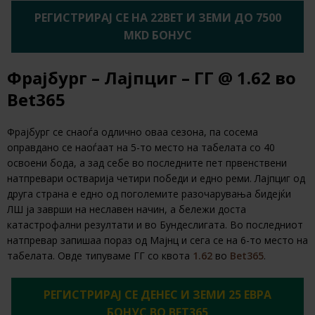
РЕГИСТРИРАЈ СЕ НА 22BET И ЗЕМИ ДО 7500
MKD БОНУС
Фрајбург – Лајпциг – ГГ @ 1.62 во
Bet365
Фрајбург се снаоѓа одлично оваа сезона, па сосема
оправдано се наоѓаат на 5-то место на табелата со 40
освоени бода, а зад себе во последните пет првенствени
натпревари остварија четири победи и едно реми. Лајпциг од
друга страна е едно од поголемите разочарувања бидејќи
ЛШ ја заврши на неславен начин, а бележи доста
катастрофални резултати и во Бундеслигата. Во последниот
натпревар запишаа пораз од Мајнц и сега се на 6-то место на
табелата. Овде типуваме ГГ со квота
1.62
во
Bet365
.
РЕГИСТРИРАЈ СЕ ДЕНЕС И ЗЕМИ 25 ЕВРА
БОНУС ВО BET365