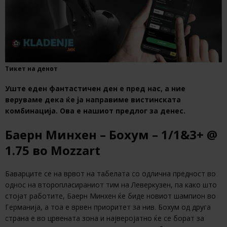
Тикет на денот
Уште еден фантастичен ден е пред нас, а ние
веруваме дека ќе ја направиме вистинската
комбинација. Ова е нашиот предлог за денес.
Баерн Минхен – Бохум – 1/1&3+ @
1.75 во Mozzart
Баварците се на врвот на табелата со одлична предност во
однос на второпласираниот тим на Леверкузен, па како што
стојат работите, Баерн Минхен ќе биде новиот шампион во
Германија, а тоа е врвен приоритет за нив. Бохум од друга
страна е во црвената зона и најверојатно ќе се борат за