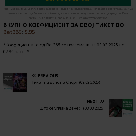
Мин. депозит: €5. Бесплатните облози се кредити за обложување. Потребна е регистрација. Има
лимити за квоти, облози и плаќање. Добивките не го вклучуваат влогот од кредити. Има
временски лимити и правила. | 18+ | gambleaware.org #Ad
ВКУПНО КОЕФИЦИЕНТ ЗА ОВОЈ ТИКЕТ ВО
Bet365
:
5.95
*Коефициентите од Bet365 се преземени на 08.03.2025 во
07:30 часот*
PREVIOUS
Тикет на денот е-Спорт (08.03.2025)
NEXT
Што се уплаќа денес? (08.03.2025)