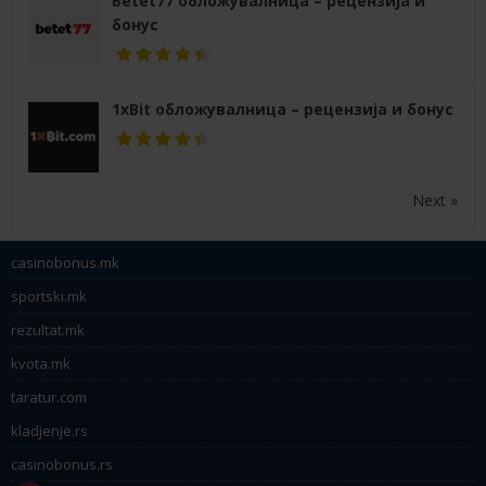
Betet77 обложувалница – рецензија и
бонус
1xBit обложувалница – рецензија и бонус
Next »
casinobonus.mk
sportski.mk
rezultat.mk
kvota.mk
taratur.com
kladjenje.rs
casinobonus.rs