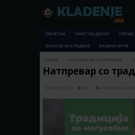
ПОЧЕТНА
ТИКЕТ НА ДЕНОТ
ТИП НА
БОНУСИ ЗА КЛАДЕЊЕ
КАЗИНО ИГРИ
HOME
АНАЛИЗА НА НАТПРЕВАРИ
Н
Натпревар со тради
март 8, 2025
Viktor
Анализа на нат