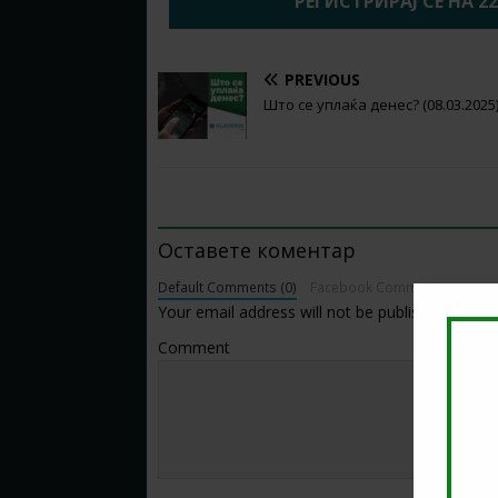
РЕГИСТРИРАЈ СЕ НА 2
PREVIOUS
Што се уплаќа денес? (08.03.2025
BE THE FIRST TO COMMENT
Оставете коментар
Default Comments (0)
Facebook Comments
Your email address will not be published.
Comment