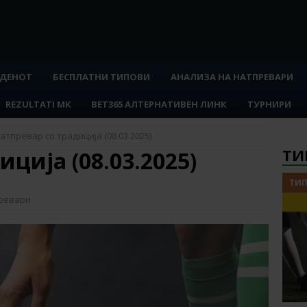
 ДЕНОТ
БЕСПЛАТНИ ТИПОВИ
АНАЛИЗА НА НАТПРЕВАРИ
REZULTATI MK
BET365 АЛТЕРНАТИВЕН ЛИНК
ТУРНИРИ
атпревар со традиција (08.03.2025)
ТИ
ција (08.03.2025)
ТИП
превари