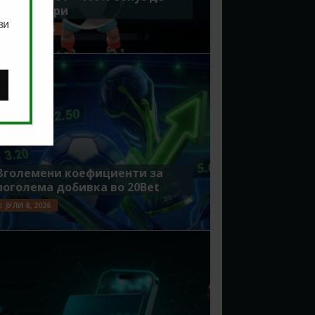
7500 денари
ви
ЈУЛИ 15, 2026
Зголемени коефициенти за
поголема добивка во 20Bet
ЈУЛИ 8, 2026