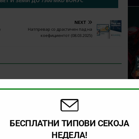
2BET И ЗЕМИ ДО 7500 MKD БОНУС
NEXT
)
Натпревар со драстичен пад на
коефициентот (08.03.2025)
БЕСПЛАТНИ ТИПОВИ СЕКОЈА
НЕДЕЛА!