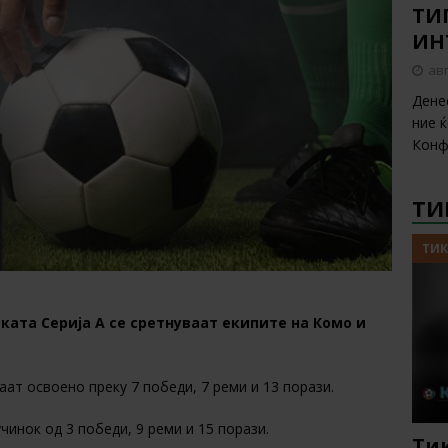
ТИП
ИН
авг
Дене
ние 
Конф
ТИ
ТИК
ската Серија А се сретнуваат екипите на Комо и
аат освоено преку 7 победи, 7 реми и 13 порази.
учинок од 3 победи, 9 реми и 15 порази.
Тик