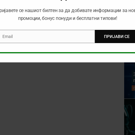
ријавете се нашиот билтен за да добивате информации за но
промоции, бонус понуди и бесплатни типови!
Email
ПРИЈАВИ СЕ
mail
rowser for the next time I comment.