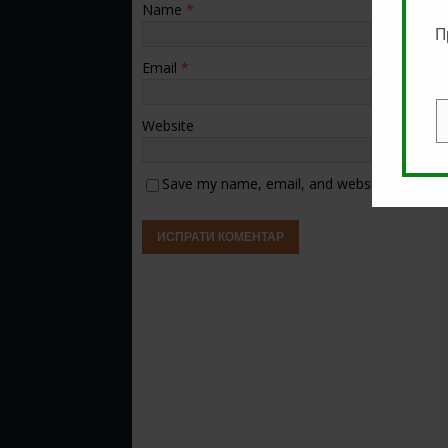
Name
*
П
Email
*
Website
E
Save my name, email, and website in this b