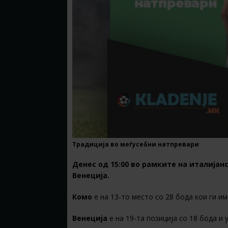
Традиција во меѓусебни натпревари
Денес од 15:00 во рамките на италијан
Венеција.
Комо
е на 13-то место со 28 бода кои ги им
Венеција
е на 19-та позиција со 18 бода и 