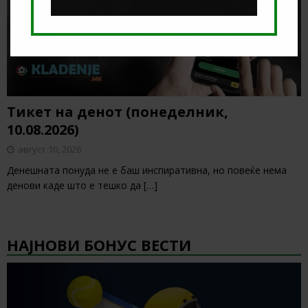
Тикет на денот (понеделник,
10.08.2026)
август 10, 2026
Денешната понуда не е баш инспиративна, но повеќе нема
денови каде што е тешко да
[…]
НАЈНОВИ БОНУС ВЕСТИ