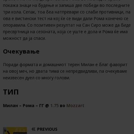
покажа знаци на будење и запиша две победи во последните
три кола. Сепак, тоа беа натпревари со слаби противници, па
ова е вистински тест на кој ќе се види дали Рома конечно се
опоравила. Со позитивен резултат на Сан Сиро може да биде
пресвртница на сезоната, која се уште е дола и Рома ќе има
можност да ја спаси.
Очекување
Поради формата и домашниот терен Милан е благ фаворит
на овој меч, но двата тима се непредвидливи, па очекуваме
неизвесен дуел со многу голови.
ТИП
Милан – Рома – ГГ @
1.75
во
Mozzart
PREVIOUS