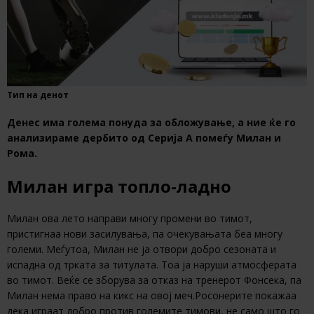
Тип на денот
Денес има голема понуда за обложување, а ние ќе го
анализираме дербито од Серија А помеѓу Милан и
Рома.
Милан игра топло-ладно
Милан ова лето направи многу промени во тимот,
пристигнаа нови засилувања, па очекувањата беа многу
големи. Меѓутоа, Милан не ја отвори добро сезоната и
испадна од трката за титулата. Тоа ја наруши атмосферата
во тимот. Веќе се зборува за отказ на тренерот Фонсека, па
Милан нема право на кикс на овој меч.Росонерите покажаа
дека играат добро против големите тимови, не само што го