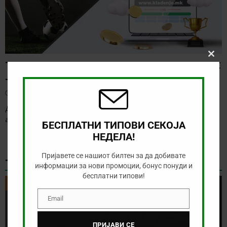
Clos
ТИП НА ДЕНОТ (10.08.2026, 23:00) АГИЛАС
this
– КЛУБ ЛАНЕРОС
modu
август 10, 2026
Денес нема голема понуда за обложување, а ние ќе го
анализиране дуелот од колумбиското првенство
[…]
БЕСПЛАТНИ ТИПОВИ СЕКОЈА
НЕДЕЛА!
Пријавете се нашиот билтен за да добивате
ТИКЕТ НА ДЕНОТ
информации за нови промоции, бонус понуди и
бесплатни типови!
ТИКЕТ НА ДЕНОТ
Email
Email
ПРИЈАВИ СЕ