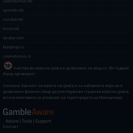
casinobonus.mk
sportski.mk
rezultat.mk
kvota.mk
taratur.com
kladjenje.rs
casinobonus.rs
Учество во игри на среќа е дозволено за лица со 18+ години.
Играј одговорно!
Согласно Законот за игрите на среќа и за забавните игри не е
дозволено физичко лице да учествува во странски игри на среќа,
во кои влоговите се уплаќаат на територијата на Македонија.
Контакт