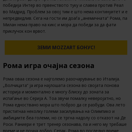
победија Интер во првенството туку и славеа против Реал
во Мадрид. Проблем за овој тим е што нема континуитет и е
непредвидлив. Сега на гости им доаѓа „анемичната“ Рома, па
Милан нема право на кикс и мора да победи за да фати
приклучок кон врвот.
ЗЕМИ MOZZART БОНУС!
Рома игра очајна сезона
Рома оваа сезона е најголемо разочарување во Италија.
„Волчицата“ ја игра најлошата сезона во својата понова
историја и моментално е многу блиску до зоната за
испаѓање во Серија А. Тоа звучи помалку неверојатно, но
Рома едноствано мора што побрзо да се разбуди. Ова лето
пристигнаа неколку големи засилувања на Олимпико и
амбициите беа големи, но се тргна надолу со отказот на Де
Роси. Раниери е трет тренер сезонава, па и него му требаше
време и не почна добро. Сепак, Рома во последно време