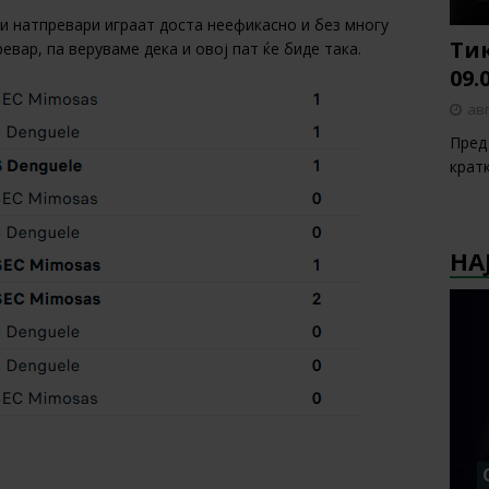
и натпревари играат доста неефикасно и без многу
Тик
евар, па веруваме дека и овој пат ќе биде така.
09.
авг
Пред 
крат
НА