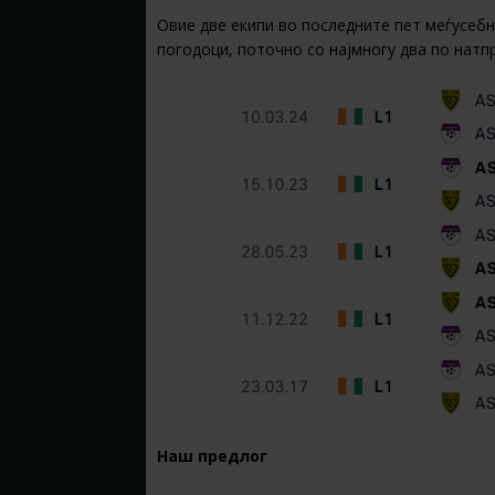
Овие две екипи во последните пет меѓусебн
погодоци, поточно со најмногу два по натпр
Наш предлог