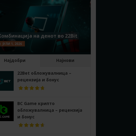
Комбинација на денот во 22Bit
ЈУЛИ 1, 2026
Најдобри
Најнови
22Bet обложувалница –
рецензија и бонус
BC Game крипто
обложувалница – рецензија
и бонус