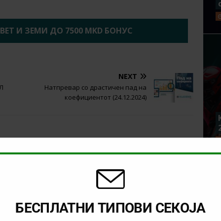
2BET И ЗЕМИ ДО 7500 MKD БОНУС
NEXT
ЕЛ
Натпревар со драстичен пад на
коефициентот (24.12.2024)
БЕСПЛАТНИ ТИПОВИ СЕКОЈА