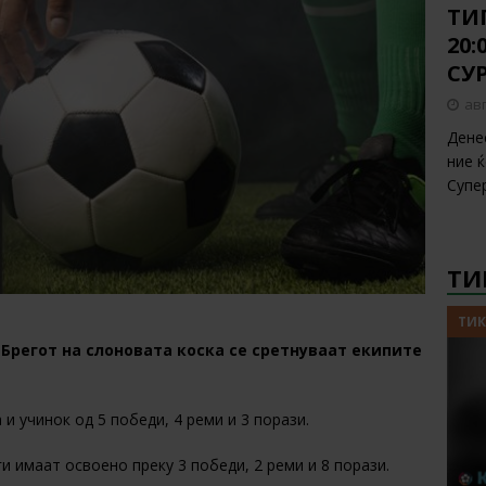
ТИП
20
СУ
авг
Дене
ние 
Супе
ТИ
ТИК
д Брегот на слоновата коска се сретнуваат екипите
 и учинок од 5 победи, 4 реми и 3 порази.
ги имаат освоено преку 3 победи, 2 реми и 8 порази.