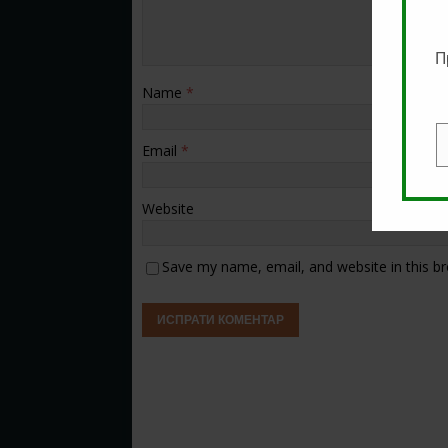
П
Name
*
Email
*
E
Website
Save my name, email, and website in this b