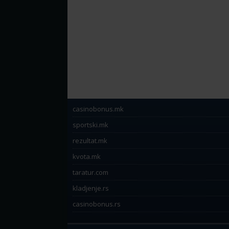
casinobonus.mk
sportski.mk
rezultat.mk
kvota.mk
taratur.com
kladjenje.rs
casinobonus.rs