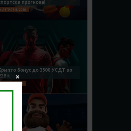
спортска прогноза!
АВГУСТ 5, 2026
Крипто бонус до 3500 УСДТ во
22Bit
Close
ЈУЛИ 29, 2026
this
module