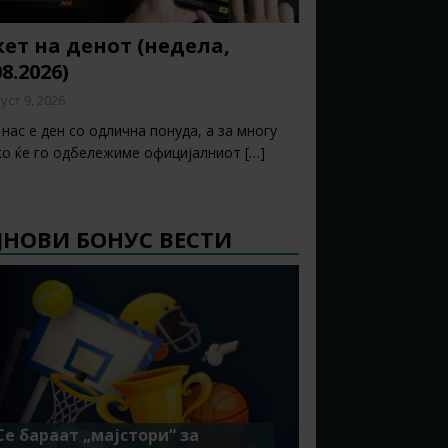
ет на денот (недела,
08.2026)
уст 9, 2026
нас е ден со одлична понуда, а за многу
ко ќе го одбележиме официјалниот
[…]
ЈНОВИ БОНУС ВЕСТИ
Се бараат „мајстори“ за