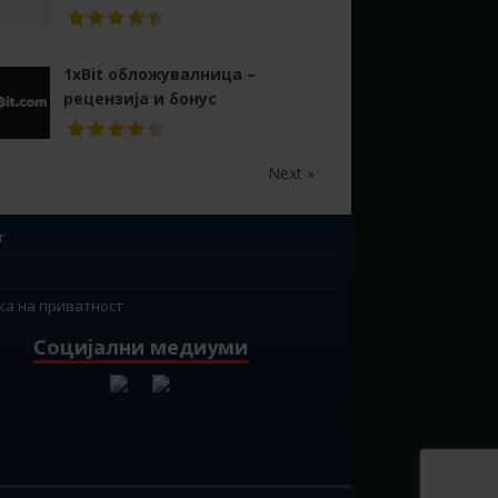
1xBit обложувалница –
рецензија и бонус
Next »
т
ка на приватност
Социјални медиуми