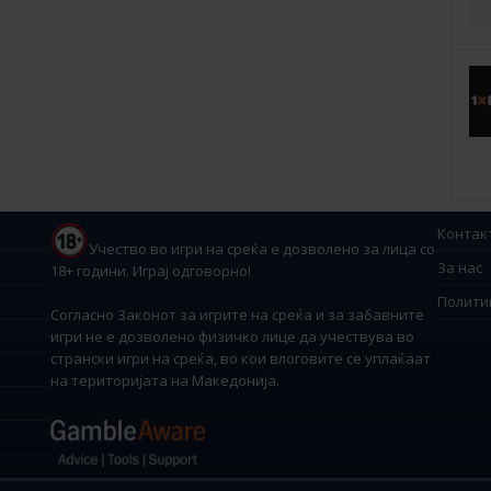
Контак
Учество во игри на среќа е дозволено за лица со
За нас
18+ години. Играј одговорно!
Полити
Согласно Законот за игрите на среќа и за забавните
игри не е дозволено физичко лице да учествува во
странски игри на среќа, во кои влоговите се уплаќаат
на територијата на Македонија.