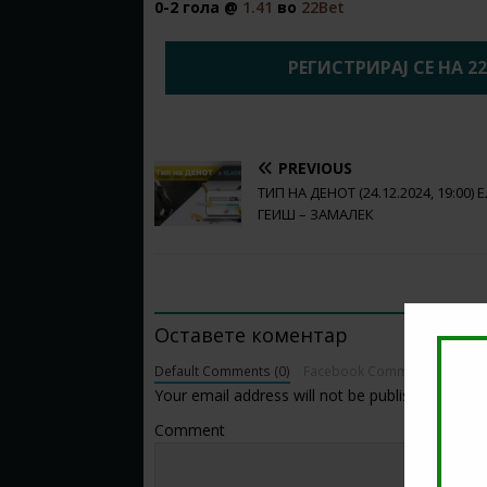
0-2 гола @
1.41
во
22Bet
РЕГИСТРИРАЈ СЕ НА 2
PREVIOUS
ТИП НА ДЕНОТ (24.12.2024, 19:00) 
ГЕИШ – ЗАМАЛЕК
BE THE FIRST TO COMMENT
Оставете коментар
Default Comments (0)
Facebook Comments
Your email address will not be published.
Comment