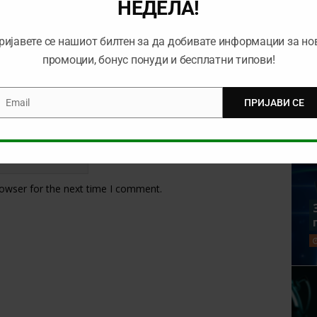
НЕДЕЛА!
ријавете се нашиот билтен за да добивате информации за но
промоции, бонус понуди и бесплатни типови!
Email
ПРИЈАВИ СЕ
mail
rowser for the next time I comment.