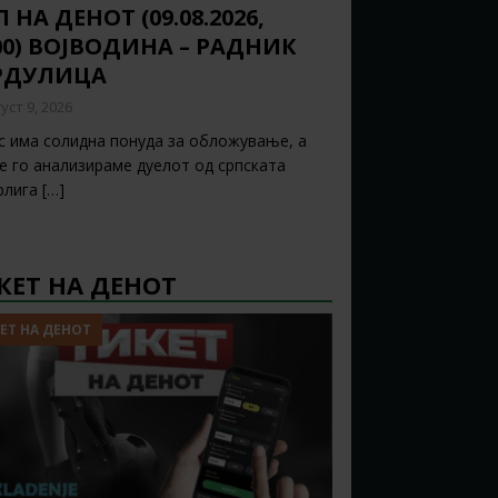
 НА ДЕНОТ (09.08.2026,
:00) ВОЈВОДИНА – РАДНИК
РДУЛИЦА
уст 9, 2026
с има солидна понуда за обложување, а
ќе го анализираме дуелот од српската
рлига
[…]
КЕТ НА ДЕНОТ
ЕТ НА ДЕНОТ