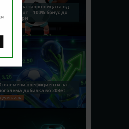
Идеално за завршницата од
Мундијалот – 100% бонус до
ви
7500 денари
ЈУЛИ 15, 2026
Зголемени коефициенти за
поголема добивка во 20Bet
ЈУЛИ 8, 2026