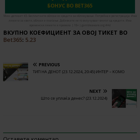
БОНУС ВО BET365
Мин. депозит: €5. Бесплатните облози се кредити за обложување. Потребна е регистрација. Има
лимити за квоти, облози и плаќање. Добивките не го вклучуваат влогот од кредити. Има
временски лимити и правила. | 18+ | gambleaware.org #Ad
ВКУПНО КОЕФИЦИЕНТ ЗА ОВОЈ ТИКЕТ ВО
Bet365
:
5.23
PREVIOUS
ТИП НА ДЕНОТ (23.12.2024, 20:45) ИНТЕР – KOMO
NEXT
Што се уплаќа денес? (23.12.2024)
BE THE FIRST TO COMMENT
Оставете коментар