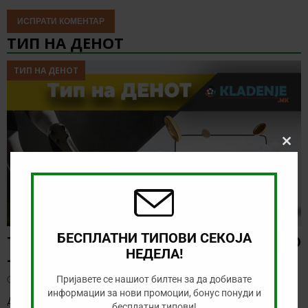
ТИП НА ДЕНОТ
ТИП НА ДЕНОТ
Clos
this
modu
БЕСПЛАТНИ ТИПОВИ СЕКОЈА
ТИП НА ДЕНОТ (08.08.2026, 21:00) ГРЕМИО
НЕДЕЛА!
– САО ПАОЛО
август 8, 2026
Пријавете се нашиот билтен за да добивате
информации за нови промоции, бонус понуди и
Денес нема голема понуда за обложување, а ние ќе го
бесплатни типови!