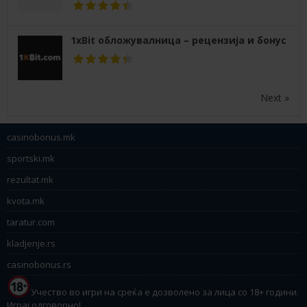
1xBit обложувалница – рецензија и бонус
Next »
casinobonus.mk
sportski.mk
rezultat.mk
kvota.mk
taratur.com
kladjenje.rs
casinobonus.rs
Учество во игри на среќа е дозволено за лица со 18+ години.
Играј одговорно!