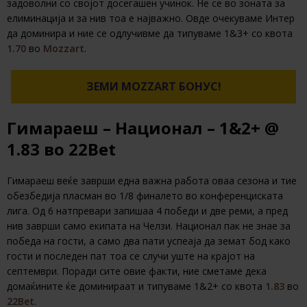
задоволни со својот досегашен учинок. Не се во зоната за
елиминација и за нив тоа е најважно. Овде очекуваме Интер
да доминира и ние се одлучивме да типуваме 1&3+ со квота
1.70
во
Mozzart
.
ЗЕМИ MOZZART БОНУС!
Гимараеш – Национал – 1&2+ @
1.83 во 22Bet
Гимараеш веќе заврши една важна работа оваа сезона и тие
обезбедија пласман во 1/8 финалето во конференциската
лига. Од 6 натпревари запишаа 4 победи и две реми, а пред
нив заврши само екипата на Челзи. Национал пак не знае за
победа на гости, а само два пати успеаја да земат бод како
гости и последен пат тоа се случи уште на крајот на
септември. Поради сите овие факти, ние сметаме дека
домаќините ќе доминираат и типуваме 1&2+ со квота
1.83
во
22Bet
.