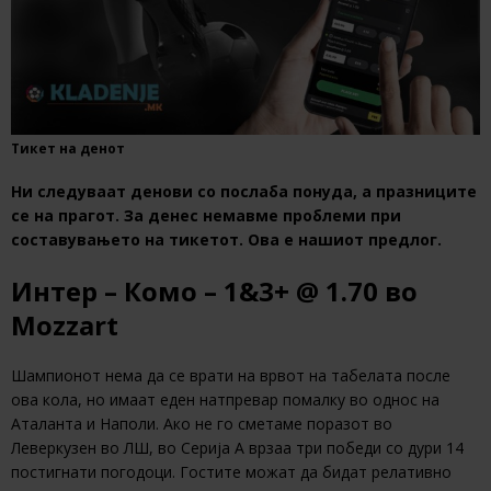
Тикет на денот
Ни следуваат денови со послаба понуда, а празниците
се на прагот. За денес немавме проблеми при
составувањето на тикетот. Ова е нашиот предлог.
Интер – Комо – 1&3+ @ 1.70 во
Mozzart
Шампионот нема да се врати на врвот на табелата после
ова кола, но имаат еден натпревар помалку во однос на
Аталанта и Наполи. Ако не го сметаме поразот во
Леверкузен во ЛШ, во Серија А врзаа три победи со дури 14
постигнати погодоци. Гостите можат да бидат релативно