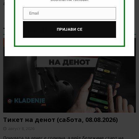
анализираме дуелот од бразилското првенство
[…]
Email
Email
ТИКЕТ НА ДЕНОТ
ПРИЈАВИ СЕ
ТИКЕТ НА ДЕНОТ
Тикет на денот (сабота, 08.08.2026)
август 8, 2026
Понудата за денес е солидна, а веќе бележиме старт на