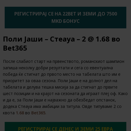
РЕГИСТРИРАЈ СЕ НА 22BET И ЗЕМИ ДО 7500
MKD БОНУС
Поли Јаши – Стеауа – 2 @ 1.68 во
Bet365
После слабиот старт на првенството, романскиот шампион
запиша неколку добри резултати и сега со евентуална
победа ќе стигнат до првото место на табелата што им е
приоритет за оваа сезона. Поли Јаши е на долнот дел на
табелата и делува тешка мисија за да стигнат до првите
шест позиции и на крајот на сезоната да играат плеј оф. Како
и да е, за Поли Јаши е најважно да обезбедат опстанок,
додека Стеауа има амбиции за титула. Овде типуваме 2 со
квота
1.68
во
Bet365
.
РЕГИСТРИРАЈ СЕ ДЕНЕС И ЗЕМИ 25 ЕВРА