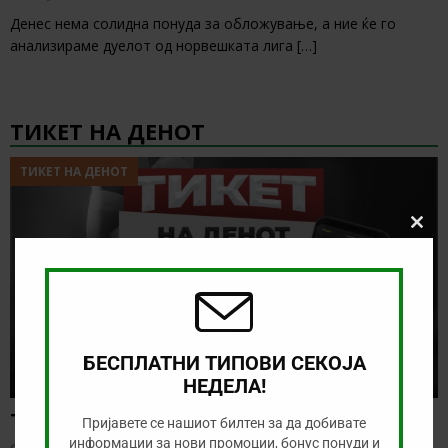
Денес нема солидна понуда за обложување, а ние ќе го
анализираме дуелот од норвешката лига
[…]
ТИКЕТ НА ДЕНОТ
ТИКЕТ НА ДЕНОТ
Clos
this
modu
БЕСПЛАТНИ ТИПОВИ СЕКОЈА
НЕДЕЛА!
Тикет на денот (петок, 07.08.2026)
Пријавете се нашиот билтен за да добивате
информации за нови промоции, бонус понуди и