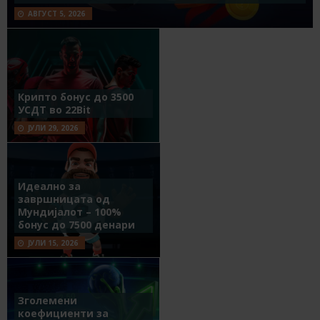
АВГУСТ 5, 2026
Крипто бонус до 3500
УСДТ во 22Bit
ЈУЛИ 29, 2026
Идеално за
завршницата од
Мундијалот – 100%
бонус до 7500 денари
ЈУЛИ 15, 2026
Зголемени
коефициенти за