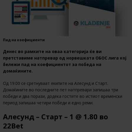
Пад на коефициенти
Денес во рамките на оваа категорија ќе ви
претставиме натпревар од норвешката ОБОС лига кој
бележи пад на коефициентот за победа на
домаќините.
Од 19:00 се сретнуваат екипите на Алесунд и Старт.
Домаќините во последните пет натпревари запишаа три
победи и два порази, додека гостите во истиот временски
период запишаа четири победи и едно реми.
Алесунд – Старт – 1 @ 1.80 во
22Bet