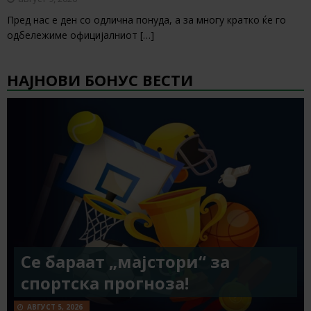
Пред нас е ден со одлична понуда, а за многу кратко ќе го
одбележиме официјалниот
[…]
НАЈНОВИ БОНУС ВЕСТИ
Се бараат „мајстори“ за
спортска прогноза!
АВГУСТ 5, 2026