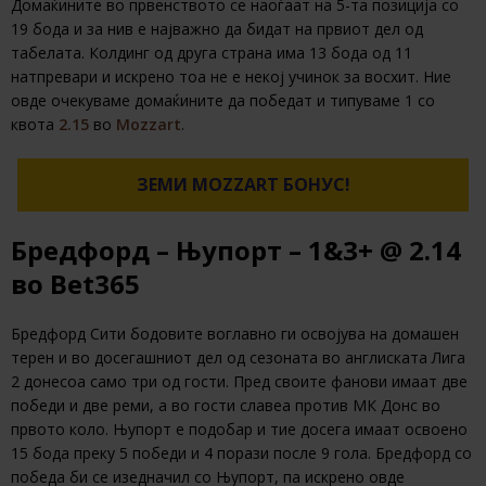
Домаќините во првенството се наоѓаат на 5-та позиција со
19 бода и за нив е најважно да бидат на првиот дел од
табелата. Колдинг од друга страна има 13 бода од 11
натпревари и искрено тоа не е некој учинок за восхит. Ние
овде очекуваме домаќините да победат и типуваме 1 со
квота
2.15
во
Mozzart
.
ЗЕМИ MOZZART БОНУС!
Бредфорд – Њупорт – 1&3+ @ 2.14
во Bet365
Бредфорд Сити бодовите воглавно ги освојува на домашен
терен и во досегашниот дел од сезоната во англиската Лига
2 донесоа само три од гости. Пред своите фанови имаат две
победи и две реми, а во гости славеа против МК Донс во
првото коло. Њупорт е подобар и тие досега имаат освоено
15 бода преку 5 победи и 4 порази после 9 гола. Бредфорд со
победа би се изедначил со Њупорт, па искрено овде