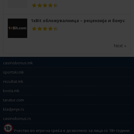
1xBit обложувалница – рецензија и бонус
Next »
casinobonus.mk
sportski.mk
rezultat.mk
kvota.mk
taratur.com
kladjenje.rs
casinobonus.rs
Учество во игри на среќа е дозволено за лица со 18+ години.