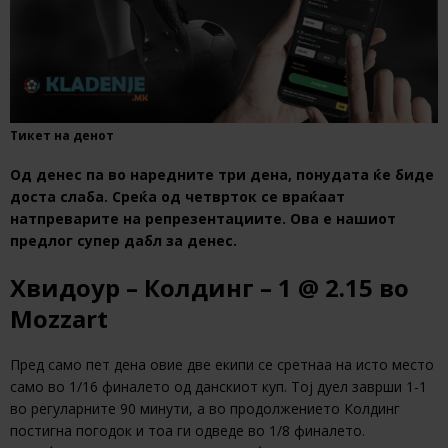
Тикет на денот
Од денес па во наредните три дена, понудата ќе биде
доста слаба. Среќа од четврток се враќаат
натпреварите на репрезентациите. Ова е нашиот
предлог супер дабл за денес.
Хвидоур – Колдинг – 1 @ 2.15 во
Mozzart
Пред само пет дена овие две екипи се сретнаа на исто место
само во 1/16 финалето од данскиот куп. Тој дуел заврши 1-1
во регуларните 90 минути, а во продолжението Колдинг
постигна погодок и тоа ги одведе во 1/8 финалето.