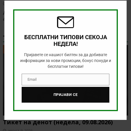
август 8, 2026
this
modu
Денес нема голема понуда за обложување, а ние ќе го
анализираме дуелот од бразилското првенство
[…]
ТИКЕТ НА ДЕНОТ
БЕСПЛАТНИ ТИПОВИ СЕКОЈА
НЕДЕЛА!
ТИКЕТ НА ДЕНОТ
Пријавете се нашиот билтен за да добивате
информации за нови промоции, бонус понуди и
бесплатни типови!
Email
Email
ПРИЈАВИ СЕ
Тикет на денот (недела, 09.08.2026)
август 9, 2026