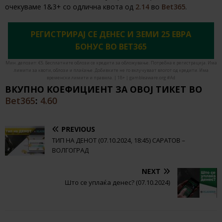
очекуваме 1&3+ со одлична квота од
2.14
во
Bet365
.
РЕГИСТРИРАЈ СЕ ДЕНЕС И ЗЕМИ 25 ЕВРА
БОНУС ВО BET365
Мин. депозит: €5. Бесплатните облози се кредити за обложување. Потребна е регистрација. Има
лимити за квоти, облози и плаќање. Добивките не го вклучуваат влогот од кредити. Има
временски лимити и правила. | 18+ | gambleaware.org #Ad
ВКУПНО КОЕФИЦИЕНТ ЗА ОВОЈ ТИКЕТ ВО
Bet365
:
4.60
PREVIOUS
ТИП НА ДЕНОТ (07.10.2024, 18:45) САРАТОВ –
ВОЛГОГРАД
NEXT
Што се уплаќа денес? (07.10.2024)