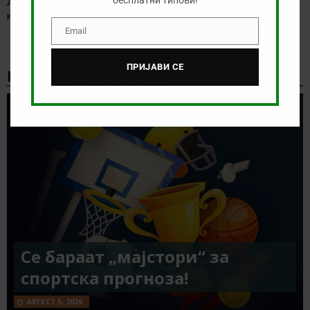
Денес се играат првите натпревари од третото коло на
квалификациите за Лига Европа и Лига
[…]
Email
Email
ПРИЈАВИ СЕ
НАЈНОВИ БОНУС ВЕСТИ
Се бараат „мајстори“ за
спортска прогноза!
АВГУСТ 5, 2026