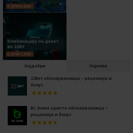
ЈУЛИ 8, 2026
Комбинација на денот
во 22Bit
ЈУЛИ 1, 2026
Најдобри
Најнови
22Bet обложувалница – рецензија и
бонус
BC Game крипто обложувалница –
рецензија и бонус