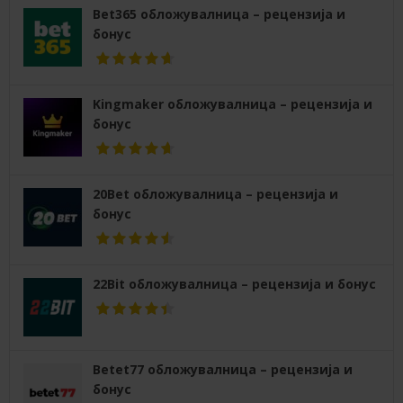
Bet365 обложувалница – рецензија и
бонус
Kingmaker обложувалница – рецензија и
бонус
20Bet обложувалница – рецензија и
бонус
22Bit обложувалница – рецензија и бонус
Betet77 обложувалница – рецензија и
бонус