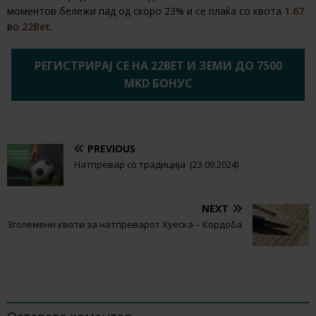
моментов бележи пад од скоро 23% и се плаќа со квота
1.67
во
22Bet
.
РЕГИСТРИРАЈ СЕ НА 22BET И ЗЕМИ ДО 7500
MKD БОНУС
PREVIOUS
Натпревар со традиција (23.09.2024)
NEXT
Зголемени квоти за натпреварот Хуеска – Кордоба
BE THE FIRST TO COMMENT