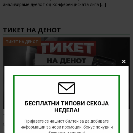
анализираме дуелот од Конференциската лига
[…]
ТИКЕТ НА ДЕНОТ
ТИКЕТ НА ДЕНОТ
Clos
this
modu
БЕСПЛАТНИ ТИПОВИ СЕКОЈА
НЕДЕЛА!
Тикет на денот (четврток, 06.08.2026)
Пријавете се нашиот билтен за да добивате
август 6, 2026
информации за нови промоции, бонус понуди и
бесплатни типови!