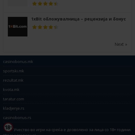
1xBit обложувалница – рецензија и бонус
Next »
casinobonus.mk
sportski.mk
rezultat.mk
kvota.mk
taratur.com
kladjenje.rs
casinobonus.rs
Учество во игри на среќа е дозволено за лица со 18+ години.