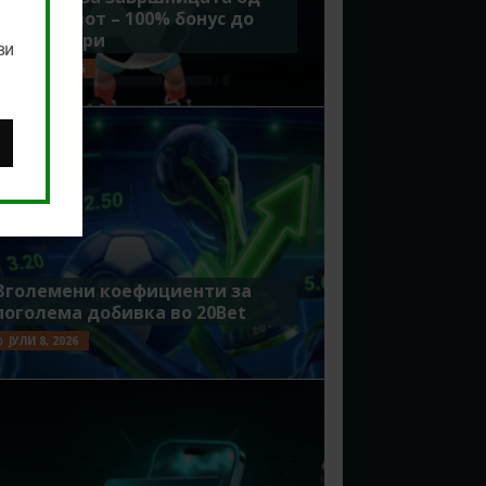
Мундијалот – 100% бонус до
7500 денари
ви
ЈУЛИ 15, 2026
Зголемени коефициенти за
поголема добивка во 20Bet
ЈУЛИ 8, 2026