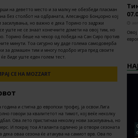
Тик
рши на деветто место и за малку не обезбеди пласман
07.
ана без столбот на одбраната, Алесандро Бонџорно кој
авг
и засилувања, но важно е дека Торино го задржи
се уште не се знаат конечните домети на овој тим, но
Овој
о. Торино беше на чекор од победа на Сан Сиро против
европ
ните минути. Тоа сигурно му даде голема самодоверба
жи за домашен тим и многу подобро игра пред своите
 ќе биде уште еден голем тест.
НА
РАЈ СЕ НА MOZZART
рвот
година и стигна до европски трофеј, ја освои Лига
олно говори за квалитетот на тимот, кој веќе неколку
удбал. Ова лето пристигнаа неколку нови засилувања, но
нерс. И покрај тоа Аталанта одлично ја отвори сезоната
а дека оваа сезона ќе атакува на самиот врв. Ова по