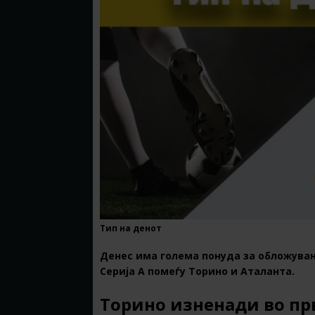
Тип на денот
Денес има голема понуда за обложување
Серија А помеѓу Торино и Аталанта.
Торино изненади во пр