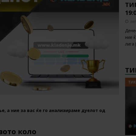
ТИП
19:
авг
Дене
ние 
лига
ТИ
ТИК
, а ние за вас ќе го анализираме дуелот од
вото коло