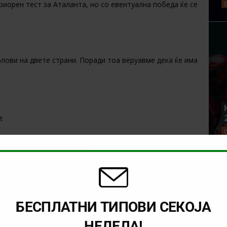
риорен тест за Аталанта, но со евентуална победа ќе се
лови на двете страни. Поради тоа веруавме дека ќе има
t
NEXT
ТИП НА ДЕНОТ (26.08.2024, 20:45)
ВЕРОНА – ЈУВЕНТУС
БЕСПЛАТНИ ТИПОВИ СЕКОЈА
НЕДЕЛА!