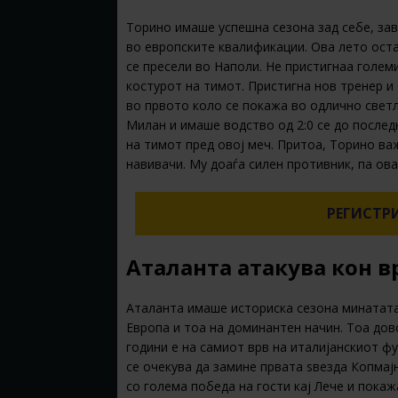
Торино имаше успешна сезона зад себе, зав
во европските квалификации. Ова лето ост
се пресели во Наполи. Не пристигнаа голем
костурот на тимот. Пристигна нов тренер и 
во првото коло се покажа во одлично светл
Милан и имаше водство од 2:0 се до послед
на тимот пред овој меч. Притоа, Торино ва
навивачи. Му доаѓа силен противник, па ова
РЕГИСТРИ
Аталанта атакува кон в
Аталанта имаше историска сезона минатата 
Европа и тоа на доминантен начин. Тоа дов
години е на самиот врв на италијанскиот ф
се очекува да замине првата ѕвезда Копмај
со голема победа на гости кај Лече и покаж