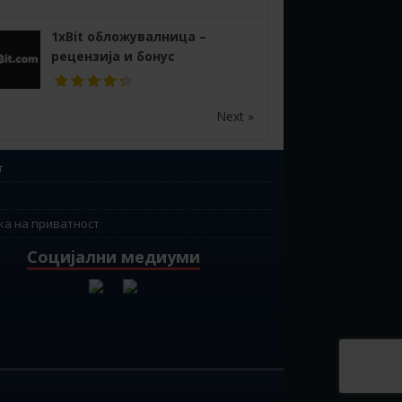
1xBit обложувалница –
рецензија и бонус
Next »
т
ка на приватност
Социјални медиуми