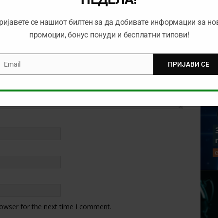
ријавете се нашиот билтен за да добивате информации за но
промоции, бонус понуди и бесплатни типови!
Email
ПРИЈАВИ СЕ
mail
rowser for the next time I comment.