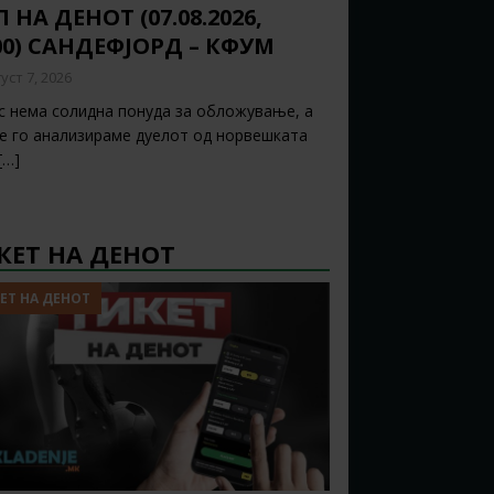
 НА ДЕНОТ (07.08.2026,
00) САНДЕФЈОРД – КФУМ
уст 7, 2026
с нема солидна понуда за обложување, а
ќе го анализираме дуелот од норвешката
[…]
КЕТ НА ДЕНОТ
ЕТ НА ДЕНОТ