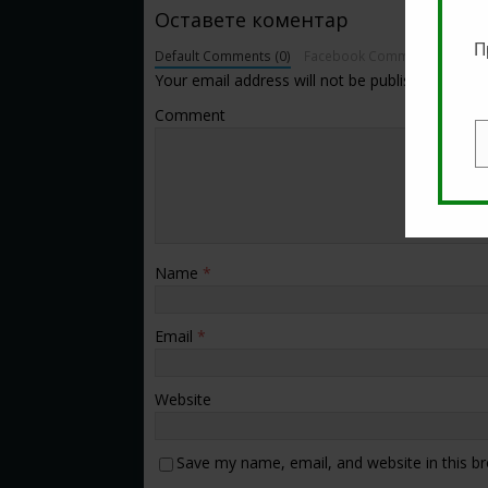
Оставете коментар
П
Default Comments (0)
Facebook Comments
Your email address will not be published.
Comment
E
Name
*
Email
*
Website
Save my name, email, and website in this b