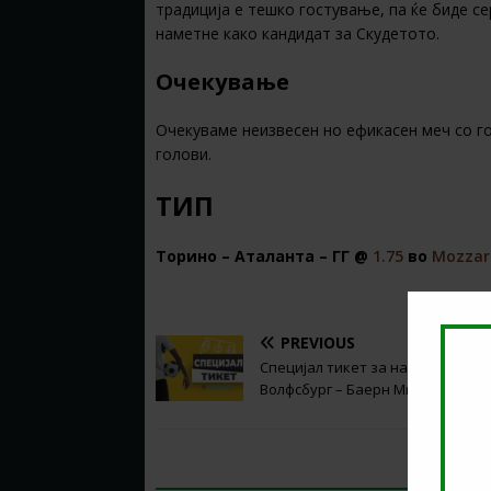
традиција е тешко гостување, па ќе биде се
наметне како кандидат за Скудетото.
Очекување
Очекуваме неизвесен но ефикасен меч со го
голови.
ТИП
Торино – Аталанта – ГГ @
1.75
во
Mozzar
PREVIOUS
Специјал тикет за натпреварот
Волфсбург – Баерн Минхен
BE THE FIRST TO COMMENT