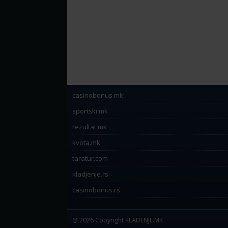
casinobonus.mk
sportski.mk
rezultat.mk
kvota.mk
taratur.com
kladjenje.rs
casinobonus.rs
@ 2026 Copyright KLADENJE.MK