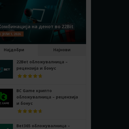
Комбинација на денот во 22Bit
ЈУЛИ 1, 2026
Најдобри
Најнови
22Bet обложувалница –
рецензија и бонус
BC Game крипто
обложувалница – рецензија
и бонус
Bet365 обложувалница –