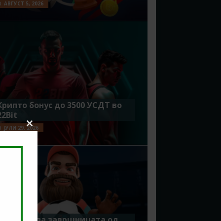
АВГУСТ 5, 2026
Крипто бонус до 3500 УСДТ во
22Bit
ЈУЛИ 29, 2026
Close
this
module
Идеално за завршницата од