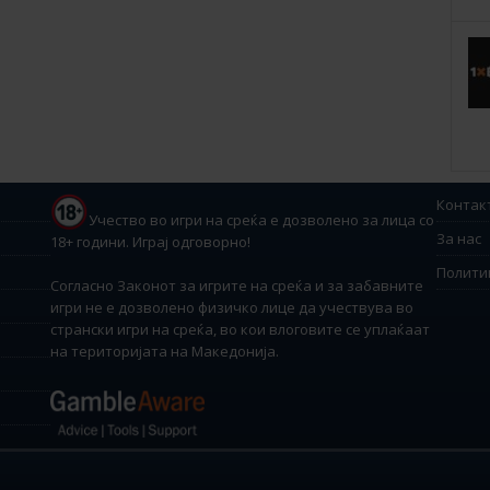
Контак
Учество во игри на среќа е дозволено за лица со
За нас
18+ години. Играј одговорно!
Полити
Согласно Законот за игрите на среќа и за забавните
игри не е дозволено физичко лице да учествува во
странски игри на среќа, во кои влоговите се уплаќаат
на територијата на Македонија.