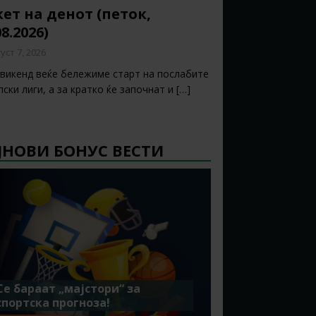
ет на денот (петок,
08.2026)
уст 7, 2026
 викенд веќе бележиме старт на послабите
ски лиги, а за кратко ќе започнат и
[…]
ЈНОВИ БОНУС ВЕСТИ
Се бараат „мајстори“ за
спортска прогноза!