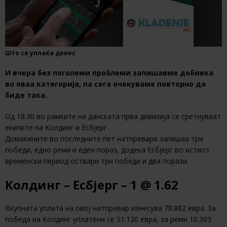
Што се уплаќа денес
И вчера без поголеми проблеми запишавме добивка
во оваа категорија, па сега очекуваме повторно да
биде така.
Од 18:30 во рамките на данската прва дивизија се сретнуваат
екипите на Колдинг и Есбјерг.
Домаќините во последните пет натпревари запишаа три
победи, едно реми и еден пораз, додека Есбјерг во истиот
временски период оствари три победи и два порази.
Колдинг – Есбјерг – 1 @ 1.62
Вкупната уплата на овој натпревар изнесува 78.882 евра. За
победа на Колдинг уплатени се 51.120 евра, за реми 10.303