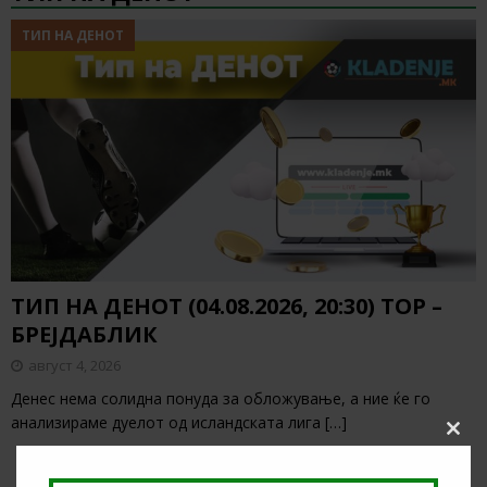
ТИП НА ДЕНОТ
ТИП НА ДЕНОТ (04.08.2026, 20:30) ТОР –
БРЕЈДАБЛИК
август 4, 2026
Денес нема солидна понуда за обложување, а ние ќе го
анализираме дуелот од исландската лига
[…]
Clos
this
modu