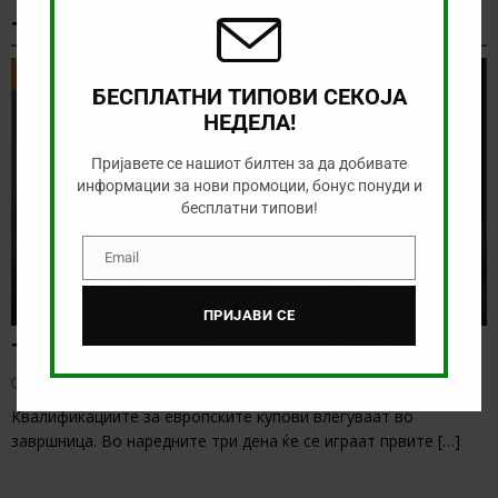
ТИКЕТ НА ДЕНОТ
ТИКЕТ НА ДЕНОТ
БЕСПЛАТНИ ТИПОВИ СЕКОЈА
НЕДЕЛА!
Пријавете се нашиот билтен за да добивате
информации за нови промоции, бонус понуди и
бесплатни типови!
Email
Email
ПРИЈАВИ СЕ
Тикет на денот (вторник, 04.08.2026)
август 4, 2026
Квалификациите за европските купови влегуваат во
завршница. Во наредните три дена ќе се играат првите
[…]