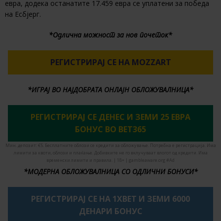
евра, додека останатите 17.459 евра се уплатени за победа
на Есбјерг.
*Одлична можност за нов почеток*
РЕГИСТРИРАЈ СЕ НА MOZZART
*ИГРАЈ ВО НАЈДОБРАТА ОНЛАЈН ОБЛОЖУВАЛНИЦА*
РЕГИСТРИРАЈ СЕ ДЕНЕС И ЗЕМИ 25 ЕВРА
БОНУС ВО BET365
Мин. депозит: €5. Бесплатните облози се кредити за обложување. Потребна е регистрација. Има
лимити за квоти, облози и плаќање. Добивките не го вклучуваат влогот од кредити. Има
временски лимити и правила. | 18+ | gambleaware.org #Ad
*МОДЕРНА ОБЛОЖУВАЛНИЦА СО ОДЛИЧНИ БОНУСИ*
РЕГИСТРИРАЈ СЕ НА 1XBET И ЗЕМИ 6000
ДЕНАРИ БОНУС