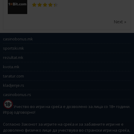
Next »
casinobonus.mk
sportski.mk
rezultat.mk
kvota.mk
taratur.com
kladjenje.rs
casinobonus.rs
Учество во игри на среќа е дозволено за лица со 18+ години.
Играј одговорно!
Согласно Законот за игрите на среќа и за забавните игри не е
дозволено физичко лице да учествува во странски игри на среќа,