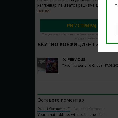
натпревар, па и затоа решивме да го избег
П
Bet365
.
РЕГИСТРИРАЈ СЕ ДЕНЕС
E
Мин. депозит: €5. Бесплатните облози се кредити за обложување
вклучуваат влогот од кредити. Има в
ВКУПНО КОЕФИЦИЕНТ ЗА ОВОЈ
PREVIOUS
Тикет на денот е-Спорт (17.08.20
BE THE FIRST TO COMMENT
Оставете коментар
Default Comments (0)
Facebook Comments
Your email address will not be published.