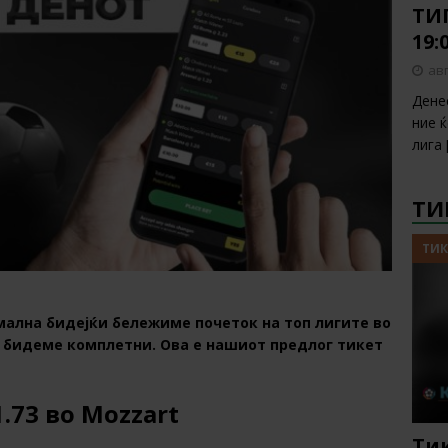
ТИП
19:
авг
Дене
ние 
лига
ТИ
ТИК
мална бидејќи бележиме почеток на топ лигите во
е бидеме комплетни. Ова е нашиот предлог тикет
1.73 во Mozzart
Тик