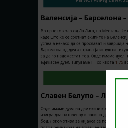
РЕГИСТРИРАЈ СЕ НА 2
Валенсија – Барселона – 
Во првото коло од Ла Лига, на Местаља ќе
каде што ќе се сретнат екипите на Валенси
успеаја некако да се прослават и завршија н
Барселона од друга страна ја испушти титул
за да го надоместат тоа. Овде имаме дуел 
ефикасен дуел. Типуваме ГГ со квота
1.75
в
О
Славен Белупо – Локомот
Овде имаме дуел на две екипи кои започна
изигра два натпревар и запиша два порази,
бод. Локомотива за нијанса се подобри бид
потоа ремизираа на домашен терен против 