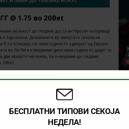
2BET И ЗЕМИ ДО 7500 MKD БОНУС
ГГ @ 1.75 во 20Bet
 имаме можност да гледаме доста интересен натпревар
ја и Барселона. Домаќините во минатата сезона не
а 9-та позиција, па оваа година ќе одморат од Европа.
ата во Ла Лига и веруваме дека оваа година ќе дадат се
на две квалитетни екипи, па очекуваме да гледаме
о
20Bet
.
ДИ НА 20BET
ива – ГГ @ 1.67 во Bet365
БЕСПЛАТНИ ТИПОВИ СЕКОЈА
а релативно лошо во новата сезона. Славен Белупо
 па се наоѓа на последното место без ниту еден освоен
НЕДЕЛА!
ејќи после пораз во премиерното коло, тие веднаш
Хајдук. Овде искрено немаме фаворит на овој