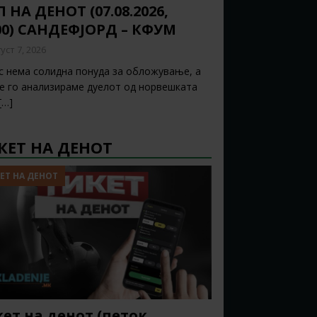
 НА ДЕНОТ (07.08.2026,
00) САНДЕФЈОРД – КФУМ
уст 7, 2026
с нема солидна понуда за обложување, а
ќе го анализираме дуелот од норвешката
[…]
КЕТ НА ДЕНОТ
ЕТ НА ДЕНОТ
ет на денот (петок,