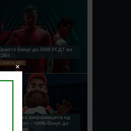
Крипто бонус до 3500 УСДТ во
22Bit
ЈУЛИ 29, 2026
Close
this
module
Идеално за завршницата од
Мундијалот – 100% бонус до
7500 денари