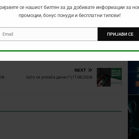
неме конечниот исход. Ние типуваме ГГ со квота
1.67
во
ријавете се нашиот билтен за да добивате информации за но
промоции, бонус понуди и бесплатни типови!
 И ЗЕМИ 25 ЕВРА БОНУС ВО BET365
Email
ПРИЈАВИ СЕ
mail
. Потребна е регистрација. Има лимити за квоти, облози и плаќање. Добивките не го
ременски лимити и правила. | 18+ | gambleaware.org #Ad
 ТИКЕТ ВО
Bet365
:
7.94
NEXT
24)
Што се уплаќа денес? (17.08.2024)