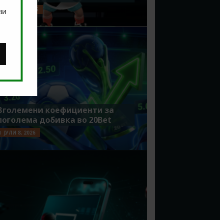
ЈУЛИ 15, 2026
ви
Зголемени коефициенти за
поголема добивка во 20Bet
ЈУЛИ 8, 2026