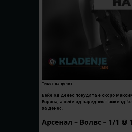
Тикет на денот
Веќе од денес понудата е скоро макси
Европа, а веќе од наредниот викенд ќ
за денес.
Арсенал – Волвс – 1/1 @ 