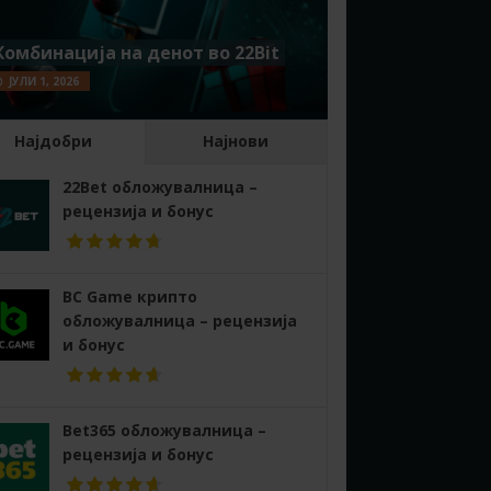
Комбинација на денот во 22Bit
ЈУЛИ 1, 2026
Најдобри
Најнови
22Bet обложувалница –
рецензија и бонус
BC Game крипто
обложувалница – рецензија
и бонус
Bet365 обложувалница –
рецензија и бонус