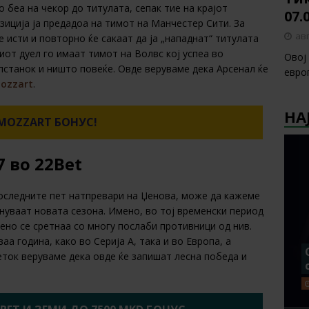
 беа на чекор до титулата, сепак тие на крајот
07.
зиција ја предадоа на тимот на Манчестер Сити. За
авг
 исти и повторно ќе сакаат да ја „нападнат“ титулата
иот дуел го имаат тимот на Волвс кој успеа во
Овој
пстанок и ништо повеќе. Овде веруваме дека Арсенал ќе
европ
ozzart
.
НА
MOZZART БОНУС!
7 во 22Bet
последните пет натпревари на Џенова, може да кажеме
нуваат новата сезона. Имено, во тој временски период
рено се сретнаа со многу послаби противници од нив.
аа година, како во Серија А, така и во Европа, а
ток веруваме дека овде ќе запишат лесна победа и