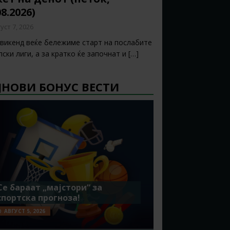
08.2026)
уст 7, 2026
 викенд веќе бележиме старт на послабите
ски лиги, а за кратко ќе започнат и
[…]
ЈНОВИ БОНУС ВЕСТИ
Се бараат „мајстори“ за
спортска прогноза!
АВГУСТ 5, 2026