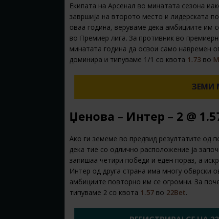
Екипата на Арсенал во минатата сезона иако
завршија на второто место и лидерската по
оваа година, веруваме дека амбициите им се
во Премиер лига. За противник во премиерн
минaтата година да освои само навремен о
доминира и типуваме 1/1 со квота
1.73
во
M
ЗЕМИ 
Џенова – Интер – 2 @ 1.5
Ако ги земеме во предвид резултатите од 
дека тие со одлично расположение ја започ
запишаа четири победи и еден пораз, а иск
Интер од друга страна има многу обврски ов
амбициите повторно им се огромни. За поче
типуваме 2 со квота
1.57
во
22Bet
.