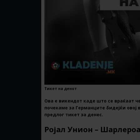
Тикет на денот
Ова е викендот каде што се враќаат че
почекаме за Германците бидејќи овој 
предлог тикет за денес.
Ројал Унион – Шарлероа 