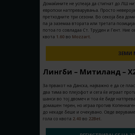
Домаќините не успеаја да стигнат до ЛШ ни
европски натпреварувања. Просто неверојат
претходните три сезони. Во секоја беа дом
па ја заземаа втората или третата позиција
потоа го совладаа Ст. Трујден и Гент. Ние
квота
1.60
во
Mozzart
.
ЗЕМИ 
Лингби – Митиланд – Х2&
За првакот на Данска, најважно е да се пл
два тима во плејофот и сега ќе играат про
шанси во тој двомеч и тоа ќе биде натпрева
домашен терен, но играа против Копенхаген 
до некаде беше и очекувано. Овде веруваме
гола со квота
2.40
во
22Bet
.