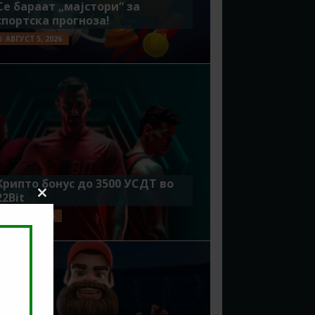
Се бараат „мајстори“ за
спортска прогноза!
АВГУСТ 5, 2026
Крипто бонус до 3500 УСДТ во
22Bit
Close
this
ЈУЛИ 29, 2026
module