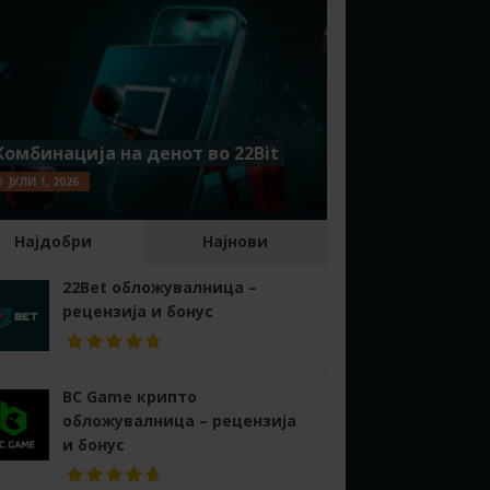
Комбинација на денот во 22Bit
ЈУЛИ 1, 2026
Најдобри
Најнови
22Bet обложувалница –
рецензија и бонус
BC Game крипто
обложувалница – рецензија
и бонус