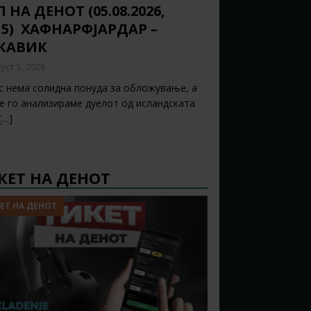
 НА ДЕНОТ (05.08.2026,
15) ХАФНАРФЈАРДАР –
ЈКАВИК
уст 5, 2026
с нема солидна понуда за обложување, а
ќе го анализираме дуелот од исландската
[…]
КЕТ НА ДЕНОТ
ЕТ НА ДЕНОТ