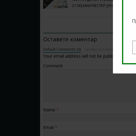
21:00) МАНЧЕСТЕР ЈУНАЈТЕД – ФУ
П
BE THE FIRST TO COMMENT
Оставете коментар
Default Comments (0)
Facebook Comments
E
Your email address will not be published.
Comment
Name
*
Email
*