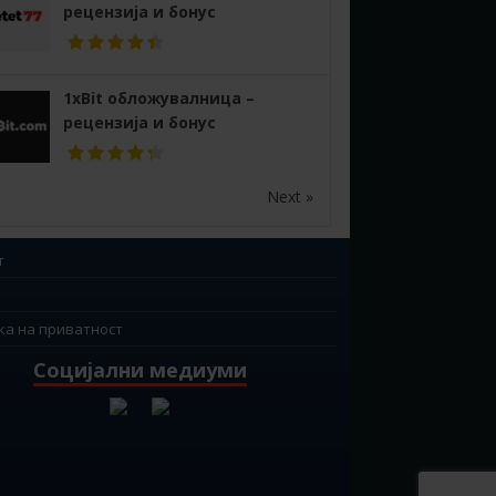
рецензија и бонус
1xBit обложувалница –
рецензија и бонус
Next »
т
ка на приватност
Социјални медиуми