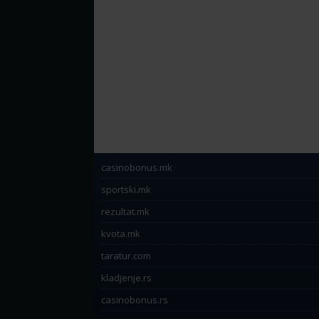
casinobonus.mk
sportski.mk
rezultat.mk
kvota.mk
taratur.com
kladjenje.rs
casinobonus.rs