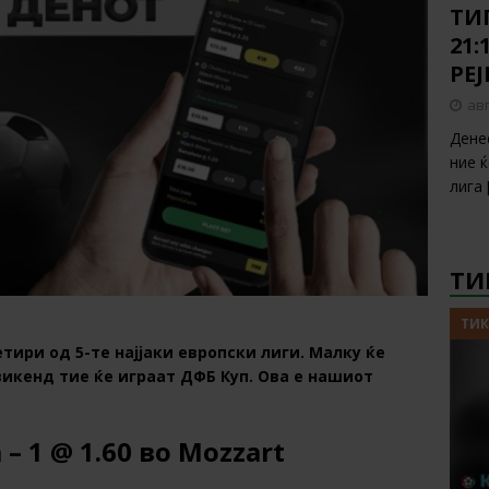
ТИП
21:
РЕ
авг
Дене
ние 
лига
ТИ
ТИК
тири од 5-те најјаки европски лиги. Малку ќе
викенд тие ќе играат ДФБ Куп. Ова е нашиот
– 1 @ 1.60 во Mozzart