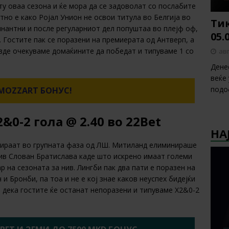
ту оваа сезона и ќе мора да се задоволат со послабите
но е како Ројал Унион не освои титула во Белгија во
Тик
инантни и после регуларниот дел попуштаа во плејф оф,
05.
. Гостите пак се поразени на премиерата од Антверп, а
 овде очекуваме домаќините да победат и типуваме 1 со
авг
Дене
веќе
подо
MOZZART БОНУС!
0-2 гола @ 2.40 во 22Bet
НА
асираат во групната фаза од ЛШ. Митиланд елиминираше
тив Слован Братислава каде што искрено имаат големи
р на сезоната за нив. Лингби пак два пати е поразен на
и Бронби, па тоа и не е кој знае каков неуспех бидејќи
 дека гостите ќе останат непоразени и типуваме Х2&0-2