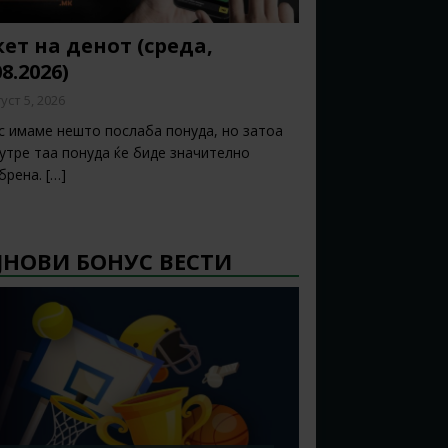
ет на денот (среда,
08.2026)
уст 5, 2026
с имаме нешто послаба понуда, но затоа
 утре таа понуда ќе биде значително
брена.
[…]
ЈНОВИ БОНУС ВЕСТИ