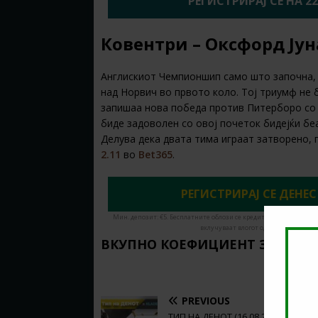
РЕГИСТРИРАЈ СЕ НА 2
Ковентри – Оксфорд Јунај
Англискиот Чемпионшип само што започна,
над Норвич во првото коло. Тој триумф не 
запишаа нова победа против Питерборо со р
биде задоволен со овој почеток бидејќи бе
Делува дека двата тима играат затворено, 
2.11
во
Bet365
.
РЕГИСТРИРАЈ СЕ ДЕНЕС
Мин. депозит: €5. Бесплатните облози се кредити за обложување
вклучуваат влогот од кредити. Има в
ВКУПНО КОЕФИЦИЕНТ ЗА ОВОЈ
PREVIOUS
ТИП НА ДЕНОТ (16.08.2024,