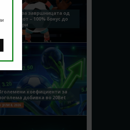
Идеално за завршницата од
Мундијалот – 100% бонус до
ви
7500 денари
ЈУЛИ 15, 2026
Зголемени коефициенти за
поголема добивка во 20Bet
ЈУЛИ 8, 2026