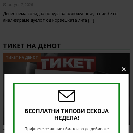
август 7, 2026
Денес нема солидна понуда за обложување, а ние ќе го
анализираме дуелот од норвешката лига
[…]
ТИКЕТ НА ДЕНОТ
ТИКЕТ НА ДЕНОТ
Clos
this
modu
БЕСПЛАТНИ ТИПОВИ СЕКОЈА
НЕДЕЛА!
Пријавете се нашиот билтен за да добивате
Тикет на денот (петок, 07.08.2026)