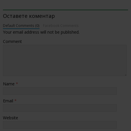
BE THE FIRST TO COMMENT
Оставете коментар
Default Comments (0)
Facebook Comments
Your email address will not be published.
Comment
Name
*
Email
*
Website