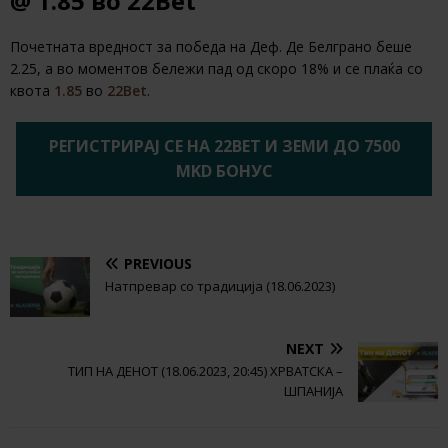
@ 1.85 во 22Bet
Почетната вредност за победа на Деф. Де Белграно беше
2.25, а во моментов бележи пад од скоро 18% и се плаќа со
квота
1.85
во
22Bet
.
РЕГИСТРИРАЈ СЕ НА 22BET И ЗЕМИ ДО 7500
MKD БОНУС
PREVIOUS
Натпревар со традиција (18.06.2023)
NEXT
ТИП НА ДЕНОТ (18.06.2023, 20:45) ХРВАТСКА –
ШПАНИЈА