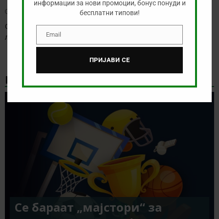
информации за нови промоции, бонус понуди и
август 7, 2026
бесплатни типови!
Овој викенд веќе бележиме старт на послабите европски
Email
лиги, а за кратко ќе започнат и
[…]
Email
ПРИЈАВИ СЕ
НАЈНОВИ БОНУС ВЕСТИ
Се бараат „мајстори“ за